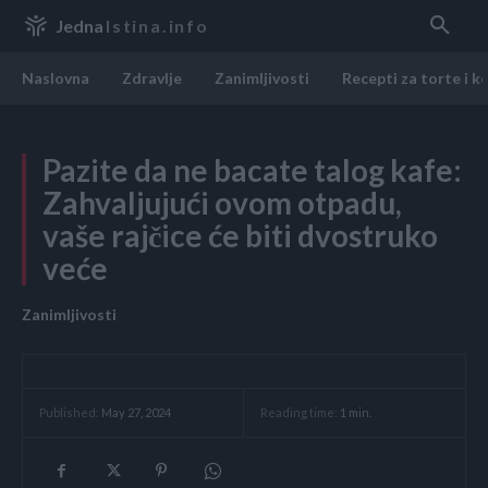
Jedna
Istina.info
Naslovna
Zdravlje
Zanimljivosti
Recepti za torte i k
Pazite da ne bacate talog kafe:
Zahvaljujući ovom otpadu,
vaše rajčice će biti dvostruko
veće
Zanimljivosti
Reading time:
1
min.
Published:
May 27, 2024