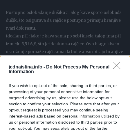
Postupno oslobađanje dušika : Talog kave sporo oslobađa
dušik, što osigurava da rajčice postupno primaju hranjive
tvari dok rastu.
Idealan pH : Iako je kava sama po sebi kisela, talog ima pH
između 5,5 i 6,8, što je idealno za rajčice. Ovo blago kiselo
okruženje pomaže rajčicama da bolje apsorbiraju hranjive
tvari iz tla.
jednaistina.info -
Do Not Process My Personal
Kako iskoristiti talog kave u vrtu
Information
1. Izravna uporaba u tlu:
Jednostavno unesite talog kave u tlo oko biljaka rajčice. To
If you wish to opt-out of the sale, sharing to third parties, or
će pomoći u poboljšanju strukture tla, prozračnosti i
processing of your personal or sensitive information for
targeted advertising by us, please use the below opt-out
zadržavanju vlage.
section to confirm your selection. Please note that after your
2. Infuzija kave:
opt-out request is processed you may continue seeing
Talog ostavite nekoliko sati da se namače u vodi, a zatim
interest-based ads based on personal information utilized by
dobivenom slabom otopinom kave zalijte rajčice. Koristite
us or personal information disclosed to third parties prior to
your opt-out. You may separately opt-out of the further