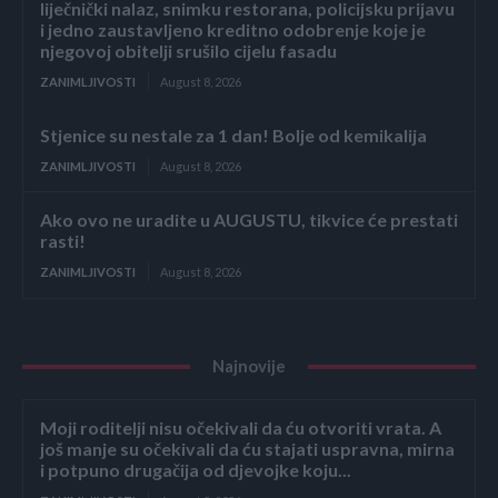
liječnički nalaz, snimku restorana, policijsku prijavu
i jedno zaustavljeno kreditno odobrenje koje je
njegovoj obitelji srušilo cijelu fasadu
ZANIMLJIVOSTI
August 8, 2026
Stjenice su nestale za 1 dan! Bolje od kemikalija
ZANIMLJIVOSTI
August 8, 2026
Ako ovo ne uradite u AUGUSTU, tikvice će prestati
rasti!
ZANIMLJIVOSTI
August 8, 2026
Najnovije
Moji roditelji nisu očekivali da ću otvoriti vrata. A
još manje su očekivali da ću stajati uspravna, mirna
i potpuno drugačija od djevojke koju...