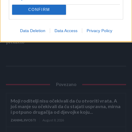
CONFIRM
To je jednostavan, ekonomičan i ekološki prihvatljiv način
za postizanje boljih rezultata u vašem vrtu. Pa zašto ne
probati? Vaše rajčice će vam sigurno biti zahvalne na tome!
Data Deletion
Data Access
Privacy Policy
preuzeto
Povezano
Moji roditelji nisu očekivali da ću otvoriti vrata. A
još manje su očekivali da ću stajati uspravna, mirna
i potpuno drugačija od djevojke koju...
ZANIMLJIVOSTI
August 8, 2026