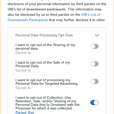
jednu šalicu taloga na deset litara vode.
disclosure of your personal information by third parties on the
3. Dodavanje u kompost:
IAB’s list of downstream participants. This information may
Talog kave također se može dodati kompostu kako bi se
also be disclosed by us to third parties on the
IAB’s List of
Downstream Participants
that may further disclose it to other
povećala njegova kvaliteta. Pazite da kava ne prelazi petinu
third parties.
ukupnog volumena komposta kako biste izbjegli
pretjerano zakiseljavanje.
Personal Data Processing Opt Outs
Dodatne pogodnosti za vaše rajčice
I want to opt-out of the Sharing of my
personal data.
Opted In
Zaštita od bolesti: mikroorganizmi koji prerađuju talog od
kave mogu prirodno suzbiti neke uobičajene bolesti
I want to opt-out of the Sale of my
Personal Data.
rajčice, poput plijesni.
Opted In
Potpora mikroorganizmima: Osim hranjivih tvari,
I want to opt-out of processing my
sediment u tlu podržava i korisne mikroorganizme koji
Personal Data for Targeted Advertising.
Opted In
pridonose boljem zdravlju i rastu biljaka.
Korištenje taloga od kave može biti odličan način ne samo
I want to opt-out of Collection, Use,
Retention, Sale, and/or Sharing of my
za recikliranje otpada iz vaše kuhinje, već i za povećanje
Personal Data that Is Unrelated with the
Purposes for which it was collected.
prinosa i zdravlja vaših rajčica.
Opted Out