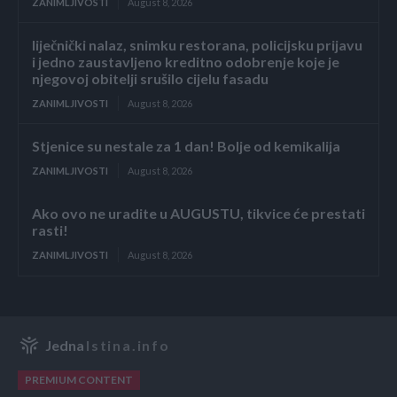
ZANIMLJIVOSTI
August 8, 2026
liječnički nalaz, snimku restorana, policijsku prijavu
i jedno zaustavljeno kreditno odobrenje koje je
njegovoj obitelji srušilo cijelu fasadu
ZANIMLJIVOSTI
August 8, 2026
Stjenice su nestale za 1 dan! Bolje od kemikalija
ZANIMLJIVOSTI
August 8, 2026
Ako ovo ne uradite u AUGUSTU, tikvice će prestati
rasti!
ZANIMLJIVOSTI
August 8, 2026
Jedna
Istina.info
PREMIUM CONTENT