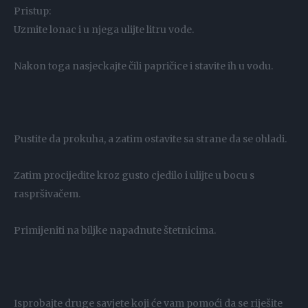
Pristup:
Uzmite lonac i u njega ulijte litru vode.
Nakon toga nasjeckajte čili papričice i stavite ih u vodu.
Pustite da prokuha, a zatim ostavite sa strane da se ohladi.
Zatim procijedite kroz gusto cjedilo i ulijte u bocu s
raspršivačem.
Primijeniti na biljke napadnute štetnicima.
Isprobajte druge savjete koji će vam pomoći da se riješite