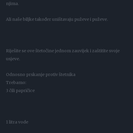
njima.
Ali naše biljke također uništavaju puževe i puževe.
Riješite se ove štetočine jednom zauvijek i zaštitite svoje
usjeve.
Odnosno prskanje protiv štetnika
Trebamo:
3 čili papričice
1 litra vode