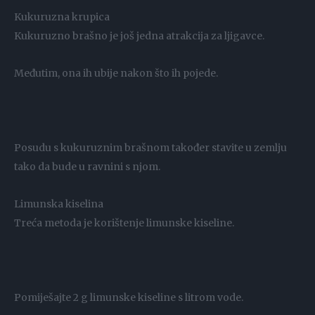
Kukuruzna krupica
Kukuruzno brašno je još jedna atrakcija za ljigavce.
Međutim, ona ih ubije nakon što ih pojede.
Posudu s kukuruznim brašnom također stavite u zemlju
tako da bude u ravnini s njom.
Limunska kiselina
Treća metoda je korištenje limunske kiseline.
Pomiješajte 2 g limunske kiseline s litrom vode.