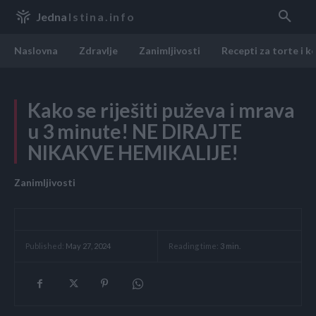
Jedna
Istina.info
Naslovna
Zdravlje
Zanimljivosti
Recepti za torte i k
Kako se riješiti puževa i mrava
u 3 minute! NE DIRAJTE
NIKAKVE HEMIKALIJE!
Zanimljivosti
Reading time:
3
min.
Published:
May 27, 2024