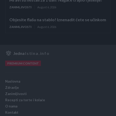
ZANIMLJIVOSTI
August 6, 2026
Objesite flašu na stablo! Iznenadit ćete se učinkom
ZANIMLJIVOSTI
August 6, 2026
Jedna
Istina.info
PREMIUM CONTENT
Naslovna
Zdravlje
Zanimljivosti
Recepti za torte i kolače
O nama
Kontakt