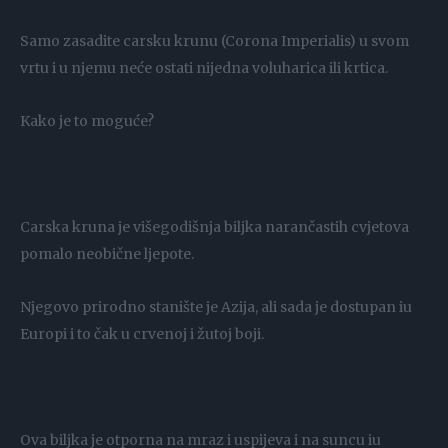
Samo zasadite carsku krunu (Corona Imperialis) u svom
vrtu i u njemu neće ostati nijedna voluharica ili krtica.
Kako je to moguće?
Carska kruna je višegodišnja biljka narančastih cvjetova
pomalo neobične ljepote.
Njegovo prirodno stanište je Azija, ali sada je dostupan iu
Europi i to čak u crvenoj i žutoj boji.
Ova biljka je otporna na mraz i uspijeva i na suncu iu