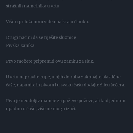
strašnih nametnika u vrtu.
Više u priloženom videu na kraju članka.
Drugi načini da se riješite sluznice
Pivska zamka
Prvo možete pripremiti ovu zamku za sluz.
U vrtu napravite rupe, u njih do ruba zakopajte plastične
čaše, napunite ih pivom i u svaku čašu dodajte žlicu šećera.
Pivo je neodoljiv mamac za puževe puževe, ali kad jednom
upadnu u čašu, više ne mogu izaći.