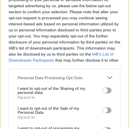
targeted advertising by us, please use the below opt-out
section to confirm your selection. Please note that after your
opt-out request is processed you may continue seeing
interest-based ads based on personal information utilized by
Ova smjesa upija vlagu s površine puževa, što dovodi do
us or personal information disclosed to third parties prior to
njihove dehidracije.
your opt-out. You may separately opt-out of the further
disclosure of your personal information by third parties on the
Kada im se tijelo osuši, to im otežava kretanje.
IAB’s list of downstream participants. This information may
also be disclosed by us to third parties on the
IAB’s List of
Downstream Participants
that may further disclose it to other
Soda bikarbona kod njih izaziva iritaciju i nelagodu, što ih
third parties.
odbija.
Personal Data Processing Opt Outs
I want to opt-out of the Sharing of my
personal data.
Opted In
Isprobajte ove metode i riješite se ovih nametnika jednom
I want to opt-out of the Sale of my
zauvijek.
Personal Data.
Opted In
Ako tražite prirodan način da se riješite voluharica i krtica,
I want to opt-out of processing my