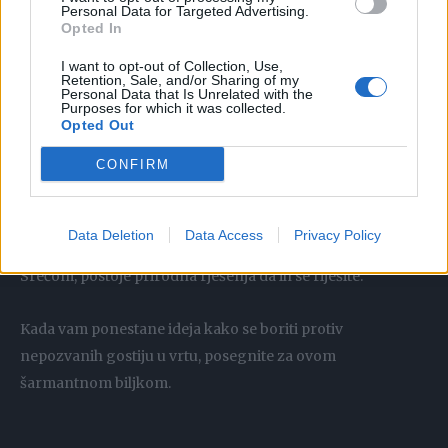
imamo i odličan savjet za vas.
Personal Data for Targeted Advertising.
Opted In
Ovaj cvijet će vas riješiti krtica, voluharica i ostalih
I want to opt-out of Collection, Use,
Retention, Sale, and/or Sharing of my
glodavaca
Personal Data that Is Unrelated with the
Purposes for which it was collected.
Opted Out
Dolaskom proljeća krtice i voluharice useljavaju i u naše
CONFIRM
vrtove.
Ove male štetočine vječna su mora vrtlara.
Data Deletion
Data Access
Privacy Policy
Srećom, postoje prirodna rješenja da ih se riješite.
Kada vam ponestane ideja kako se boriti protiv
nepozvanih gostiju u vrtu, posegnite za ovom
šarmantnom biljkom.