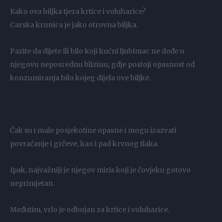
Kako ova biljka tjera krtice i voluharice?
Carska krunica je jako otrovna biljka.
Pazite da dijete ili bilo koji kućni ljubimac ne dođe u
njegovu neposrednu blizinu, gdje postoji opasnost od
konzumiranja bilo kojeg dijela ove biljke.
Čak su i male posjekotine opasne i mogu izazvati
povraćanje i grčeve, kao i pad krvnog tlaka.
Ipak, najvažniji je njegov miris koji je čovjeku gotovo
neprimjetan.
Međutim, vrlo je odbojan za krtice i voluharice.