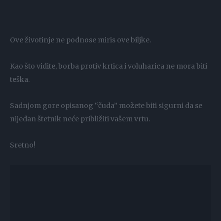
Ove životinje ne podnose miris ove biljke.
Kao što vidite, borba protiv krtica i voluharica ne mora biti
teška.
Sadnjom gore opisanog “čuda” možete biti sigurni da se
nijedan štetnik neće približiti vašem vrtu.
Sretno!