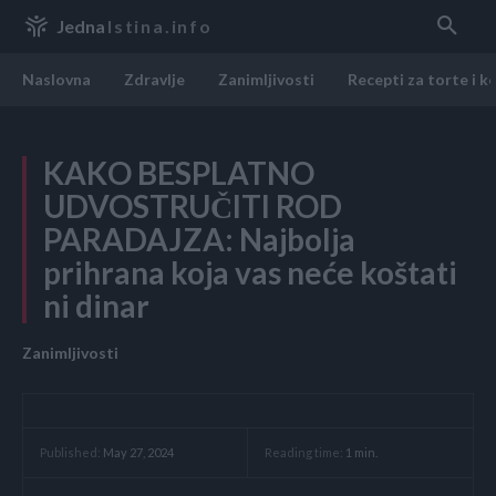
Jedna
Istina.info
Naslovna
Zdravlje
Zanimljivosti
Recepti za torte i k
KAKO BESPLATNO
UDVOSTRUČITI ROD
PARADAJZA: Najbolja
prihrana koja vas neće koštati
ni dinar
Zanimljivosti
Reading time:
1
min.
Published:
May 27, 2024