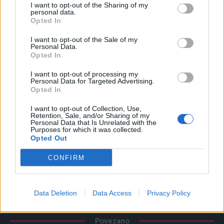
Pomešajte šaku pepela sa 10 litara vode i ostavite da odstoji
I want to opt-out of the Sharing of my
personal data.
24 sata. Koristite ovu tečnost za zalivanje biljaka jednom u
Opted In
dve nedelje.
I want to opt-out of the Sale of my
Personal Data.
Prednosti korišćenja pepela
Opted In
Pepeo pomaže u balansiranju pH vrednosti zemlje i
I want to opt-out of processing my
Personal Data for Targeted Advertising.
poboljšava njenu strukturu. Pepeo može delovati kao
Opted In
prirodni repelent za štetočine poput puževa. Koristeći
I want to opt-out of Collection, Use,
pepeo, smanjujete potrebu za komercijalnim đubrivima,
Retention, Sale, and/or Sharing of my
što donosi uštedu.
Personal Data that Is Unrelated with the
Purposes for which it was collected.
Opted Out
najzena.rs
CONFIRM
Data Deletion
Data Access
Privacy Policy
Povezano