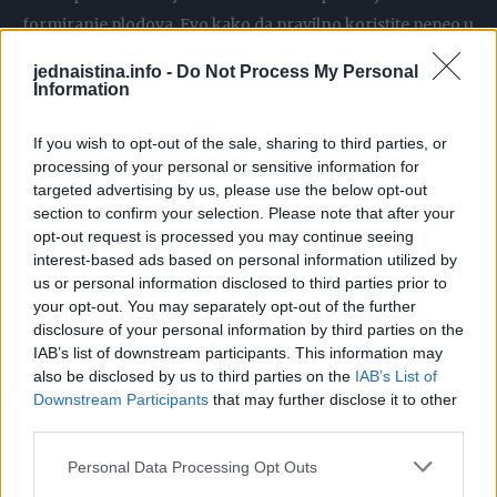
formiranje plodova. Evo kako da pravilno koristite pepeo u
vašoj bašti:
jednaistina.info -
Do Not Process My Personal
Information
Pepeo treba da bude suv i hladan pre nego što ga
upotrebite. Pre sadnje, pospite tanki sloj pepela po
If you wish to opt-out of the sale, sharing to third parties, or
processing of your personal or sensitive information for
zemljištu gde ćete saditi paradajz. Lagano ga umešajte u
targeted advertising by us, please use the below opt-out
zemlju kako biste obezbedili ravnomerno raspoređivanje
section to confirm your selection. Please note that after your
hranljivih materija.
opt-out request is processed you may continue seeing
interest-based ads based on personal information utilized by
us or personal information disclosed to third parties prior to
Prihranjivanje tokom rasta
your opt-out. You may separately opt-out of the further
Nakon što biljke počnu da rastu, možete dodatno posipati
disclosure of your personal information by third parties on the
pepeo oko biljaka. Pazite da pepeo ne dođe u direktan
IAB’s list of downstream participants. This information may
also be disclosed by us to third parties on the
IAB’s List of
kontakt sa stabljikama kako biste izbegli moguće
Downstream Participants
that may further disclose it to other
opekotine.
third parties.
Personal Data Processing Opt Outs
Priprema tečne prihrane