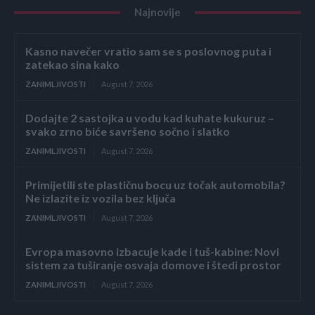
Najnovije
Kasno navečer vratio sam se s poslovnog puta i
zatekao sina kako
ZANIMLJIVOSTI
August 7, 2026
Dodajte 2 sastojka u vodu kad kuhate kukuruz –
svako zrno biće savršeno sočno i slatko
ZANIMLJIVOSTI
August 7, 2026
Primijetili ste plastičnu bocu uz točak automobila?
Ne izlazite iz vozila bez ključa
ZANIMLJIVOSTI
August 7, 2026
Evropa masovno izbacuje kade i tuš-kabine: Novi
sistem za tuširanje osvaja domove i štedi prostor
ZANIMLJIVOSTI
August 7, 2026