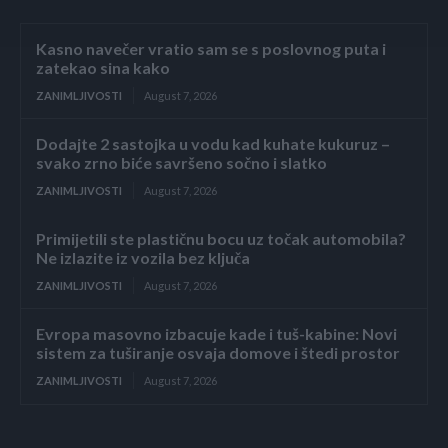
Kasno navečer vratio sam se s poslovnog puta i
zatekao sina kako
ZANIMLJIVOSTI
August 7, 2026
Dodajte 2 sastojka u vodu kad kuhate kukuruz –
svako zrno biće savršeno sočno i slatko
ZANIMLJIVOSTI
August 7, 2026
Primijetili ste plastičnu bocu uz točak automobila?
Ne izlazite iz vozila bez ključa
ZANIMLJIVOSTI
August 7, 2026
Evropa masovno izbacuje kade i tuš-kabine: Novi
sistem za tuširanje osvaja domove i štedi prostor
ZANIMLJIVOSTI
August 7, 2026