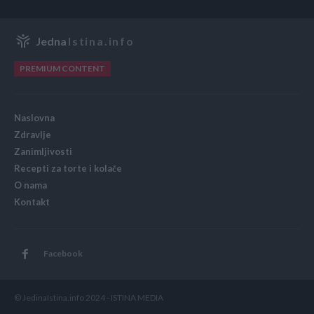
Jedna
Istina.info
PREMIUM CONTENT
Naslovna
Zdravlje
Zanimljivosti
Recepti za torte i kolače
O nama
Kontakt
Facebook
© JedinaIstina.info 2024 - ISTINA MEDIA