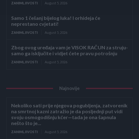
ZANIMLJIVOSTI
August 5, 2026
Samo 1 češanj bijelog luka! I orhideja će
neprestano cvjetati!
ZANIMLJIVOSTI
August 5, 2026
Zbog ovog uređaja vam je VISOK RAČUN za struju-
samo ga isključite i vidjet ćete pravu potrošnju
ZANIMLJIVOSTI
August 5, 2026
Najnovije
Nekoliko sati prije njegova pogubljenja, zatvorenik
na smrtnoj kazni zatražio je da posljednji put vidi
svoju osmogodišnju kćer—tada je ona šapnula
nešto što je...
ZANIMLJIVOSTI
August 5, 2026