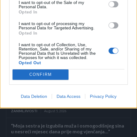
I want to opt-out of the Sale of my
Personal Data.
preuzeto
Opted In
I want to opt-out of processing my
Personal Data for Targeted Advertising.
Opted In
I want to opt-out of Collection, Use,
Retention, Sale, and/or Sharing of my
Personal Data that Is Unrelated with the
Purposes for which it was collected.
Opted Out
Povezano
CONFIRM
Nekoliko sati prije njegova pogubljenja, zatvorenik
na smrtnoj kazni zatražio je da posljednji put vidi
svoju osmogodišnju kćer—tada je ona šapnula
Data Deletion
Data Access
Privacy Policy
nešto što je...
ZANIMLJIVOSTI
August 5, 2026
“Moja sestra je izgubila muža i osmogodišnjeg sina
u nesreći mjesec dana prije mog vjenčanja…”