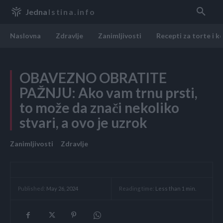
Jedna
Istina.info
Naslovna
Zdravlje
Zanimljivosti
Recepti za torte i k
OBAVEZNO OBRATITE
PAŽNJU: Ako vam trnu prsti,
to može da znači nekoliko
stvari, a ovo je uzrok
Zanimljivosti
Zdravlje
Reading time:
Less than 1
min.
Published:
May 26, 2024