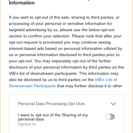
Information
Prsti mogu trnuti usled dugotrajnog sedenja, stajanja ili
If you wish to opt-out of the sale, sharing to third parties, or
ležanja u istoj pozi. Uzrok može biti i slaba cirkulacija,
processing of your personal or sensitive information for
pritisak na periferne nerve ili nerve uz kičmu.
targeted advertising by us, please use the below opt-out
section to confirm your selection. Please note that after your
opt-out request is processed you may continue seeing
interest-based ads based on personal information utilized by
FOTO: PROFIMEDIA
us or personal information disclosed to third parties prior to
your opt-out. You may separately opt-out of the further
Bolesti
disclosure of your personal information by third parties on the
IAB’s list of downstream participants. This information may
Trnci se javljaju i kao pokazatelj određenih bolesti, poput
also be disclosed by us to third parties on the
IAB’s List of
dijabetesa, multiple skleroze, migrene, srčanog ili
Downstream Participants
that may further disclose it to other
third parties.
moždanog udara. Takođe mogu biti uzrokovani i
manjkom minerala i vitamina u organizmu, preteranim
Personal Data Processing Opt Outs
pušenjem ili ispijanjem kafe, kao i konzumiranjem
I want to opt-out of the Sharing of my
narkotika. Sve u svemu, ukoliko se ova pojava često dešava,
personal data.
Opted In
ne odlažite posetu doktoru kako biste je što pre otklonili.