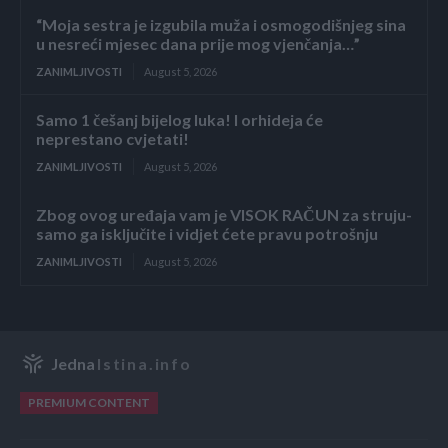
“Moja sestra je izgubila muža i osmogodišnjeg sina
u nesreći mjesec dana prije mog vjenčanja…”
ZANIMLJIVOSTI
August 5, 2026
Samo 1 češanj bijelog luka! I orhideja će
neprestano cvjetati!
ZANIMLJIVOSTI
August 5, 2026
Zbog ovog uređaja vam je VISOK RAČUN za struju-
samo ga isključite i vidjet ćete pravu potrošnju
ZANIMLJIVOSTI
August 5, 2026
Jedna
Istina.info
PREMIUM CONTENT