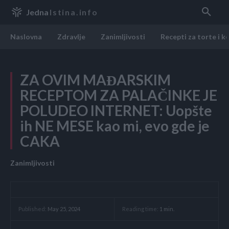
Jedna
Istina.info
Naslovna
Zdravlje
Zanimljivosti
Recepti za torte i k
ZA OVIM MAĐARSKIM
RECEPTOM ZA PALAČINKE JE
POLUDEO INTERNET: Uopšte
ih NE MESE kao mi, evo gde je
CAKA
Zanimljivosti
Reading time:
1
min.
Published:
May 25, 2024