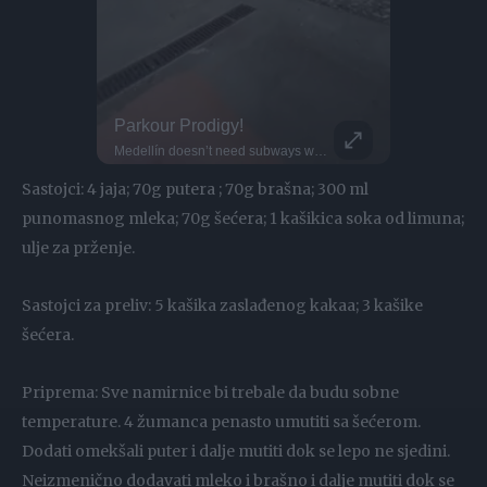
Inflatable Chair Flips Through Festival
Parkour Prodigy!
This Dog 
Making the most of those festival vibes! Parkour athlete Bradley never stops flipping... Literally! He bounces this inflatable chair all the way through the fields at BoomTown. Why run when you can do this?
Medellín doesn’t need subways when Kervin’s jumping across rooftops... Meet Kervin Hernández... One of the rising names in global parkour... He trains with Xtremeteam Parkour, Colombia’s leading crew... In 2020, he won the Breakout Award at the Storror Awards... Since then, Kervin’s style has been turning heads across the community... Honestly, the future of Colombian parkour might already be here.
DO NOT TRY Huge 10m Sandpit drop... Enea achieved a Swiss record with this 1
DO NOT TRY Kayaker disappears into rushing wate
Sastojci: 4 jaja; 70g putera ; 70g brašna; 300 ml
punomasnog mleka; 70g šećera; 1 kašikica soka od limuna;
ulje za prženje.
Sastojci za preliv: 5 kašika zaslađenog kakaa; 3 kašike
šećera.
Priprema: Sve namirnice bi trebale da budu sobne
temperature. 4 žumanca penasto umutiti sa šećerom.
Dodati omekšali puter i dalje mutiti dok se lepo ne sjedini.
Neizmenično dodavati mleko i brašno i dalje mutiti dok se