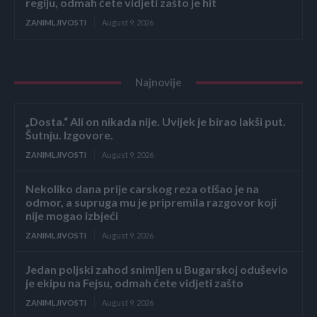
regiju, odmah ćete vidjeti zašto je hit
ZANIMLJIVOSTI
August 9, 2026
Najnovije
„Dosta.“ Ali on nikada nije. Uvijek je birao lakši put.
Šutnju. Izgovore.
ZANIMLJIVOSTI
August 9, 2026
Nekoliko dana prije carskog reza otišao je na
odmor, a supruga mu je pripremila razgovor koji
nije mogao izbjeći
ZANIMLJIVOSTI
August 9, 2026
Jedan poljski zahod snimljen u Bugarskoj oduševio
je ekipu na Fejsu, odmah ćete vidjeti zašto
ZANIMLJIVOSTI
August 9, 2026