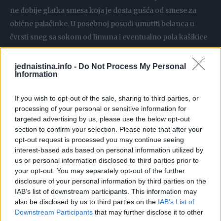
ne dobije glatka smesa koja je dosta gušća od smese za
obične palačinke. U posebnoj posudi umutiti belanca u
čvrsti sneg sa sokom od limuna i eventualno pola kašikice
šećera.
jednaistina.info -
Do Not Process My Personal
Information
Kada je i belance umućeno, kašiku po kašiku dodavati
belance prethodno napravljenoj smesi, i zatim sve zajedno
If you wish to opt-out of the sale, sharing to third parties, or
polako izmešati sa kutlačom.
processing of your personal or sensitive information for
targeted advertising by us, please use the below opt-out
Napomena: Dobro pripremljena smesa nema izdvojen sloj
section to confirm your selection. Please note that after your
opt-out request is processed you may continue seeing
vode na dnu šerpe, ali ne treba paničiti ni ako ga ima. U tom
interest-based ads based on personal information utilized by
slučaju treba zahvatati od dna šerpice da bi se zahvatilo i
us or personal information disclosed to third parties prior to
tečnog i penastog dela.
your opt-out. You may separately opt-out of the further
disclosure of your personal information by third parties on the
IAB’s list of downstream participants. This information may
Palačinke se peku u običnom tiganju u kojem ih inače
also be disclosed by us to third parties on the
IAB’s List of
pravite, s tim što je poželjno da tiganj bude manjih
Downstream Participants
that may further disclose it to other