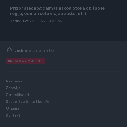
Prizor s jednog dalmatinskog otoka obišao je
regiju, odmah ćete vidjeti zašto je hit
ZANIMLJIVOSTI
August 9, 2026
Jedna
Istina.info
PREMIUM CONTENT
Naslovna
Zdravlje
Zanimljivosti
Recepti za torte i kolače
O nama
Kontakt