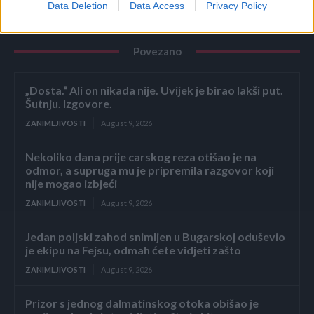
Data Deletion
Data Access
Privacy Policy
Povezano
„Dosta.“ Ali on nikada nije. Uvijek je birao lakši put.
Šutnju. Izgovore.
ZANIMLJIVOSTI
August 9, 2026
Nekoliko dana prije carskog reza otišao je na
odmor, a supruga mu je pripremila razgovor koji
nije mogao izbjeći
ZANIMLJIVOSTI
August 9, 2026
Jedan poljski zahod snimljen u Bugarskoj oduševio
je ekipu na Fejsu, odmah ćete vidjeti zašto
ZANIMLJIVOSTI
August 9, 2026
Prizor s jednog dalmatinskog otoka obišao je