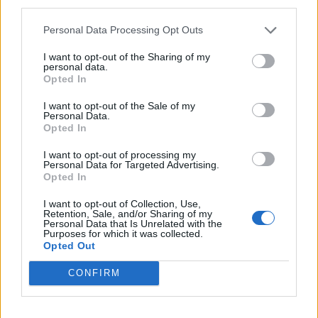
dimenzija – do 22cm. Od smese bude ukupno 5-6
third parties.
palačinki. Prilikom pečenja koristiti malo više ulja nego
Personal Data Processing Opt Outs
obično, pošto su palačinke teške pa će se teže skliznuti na
I want to opt-out of the Sharing of my
tanjir.
personal data.
Opted In
Važno: Palačinke se peku samo sa jedne strane! Stavlja se
I want to opt-out of the Sale of my
oko 2 kutlače smese za jednu palačinku i treba ih peći na
Personal Data.
Opted In
manjoj ili umerenoj temperaturi. Naime, zbog svoje
debljine, donji deo ne bi trebalo da pocrni a sa gornje
I want to opt-out of processing my
Personal Data for Targeted Advertising.
strane će se malo stegnuti pena. Debljina palačinke je oko
Opted In
1cm kada se ispeče. Ređaju se jedna na drugu, i na svaku se
I want to opt-out of Collection, Use,
stavi po 2 kašike posipa čim je gotova. Kada je gotovo, ceo
Retention, Sale, and/or Sharing of my
Personal Data that Is Unrelated with the
desert izgleda kao torta, i tako se i seče.
Purposes for which it was collected.
Opted Out
preuzeto
CONFIRM