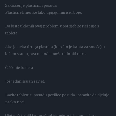
Za čišćenje plastičnih posuda
Plastične limenke lako upijaju mirise i boje.
Da biste uklonili ovaj problem, upotrijebite rješenje s
tableta.
Ako je neka druga plastika (kao što je kanta za smeće) u
lošem stanju, ova metoda može ukloniti miris.
Čišćenje toaleta
Još jedan sjajan savjet.
Bacite tabletu u posudu perilice posuđa i ostavite da djeluje
preko noći.
Ujutro ćete biti iznenađeni čistoćom i sjajem – i bez