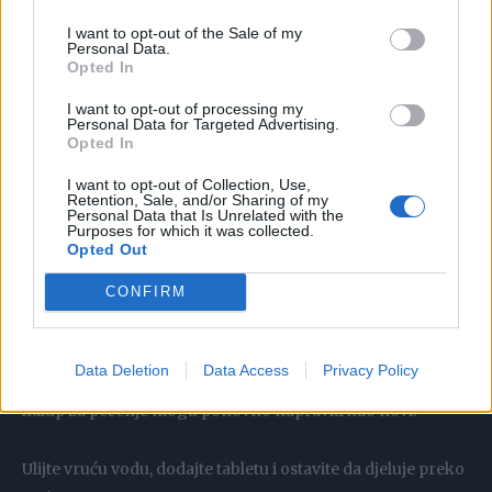
Otopite 2 tablete u vrućoj vodi u perilici posuđa i ulijte u
bočicu s raspršivačem.
I want to opt-out of the Sale of my
Personal Data.
Opted In
Koristi se za čišćenje kamenca na vratima tuš kabine, kao i
I want to opt-out of processing my
za čišćenje pločica ili umivaonika.
Personal Data for Targeted Advertising.
Opted In
Rezultat će vas ugodno iznenaditi.
I want to opt-out of Collection, Use,
Retention, Sale, and/or Sharing of my
Personal Data that Is Unrelated with the
Purposes for which it was collected.
Kalup za pečenje kao nov – čak i onaj od kojeg ste htjeli
Opted Out
odustati
CONFIRM
Možda je to trenutno najzagađenije mjesto u stanu (nakon
pećnice, naravno).
Data Deletion
Data Access
Privacy Policy
Zato znajte da se i stari i stvarno grozno izgledajući lim ili
kalup za pečenje mogu ponovno napraviti kao novi.
Ulijte vruću vodu, dodajte tabletu i ostavite da djeluje preko