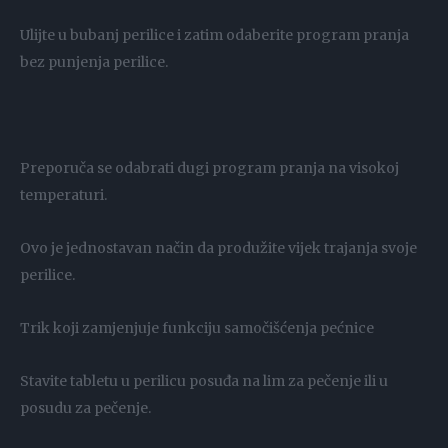
Ulijte u bubanj perilice i zatim odaberite program pranja
bez punjenja perilice.
Preporuča se odabrati dugi program pranja na visokoj
temperaturi.
Ovo je jednostavan način da produžite vijek trajanja svoje
perilice.
Trik koji zamjenjuje funkciju samočišćenja pećnice
Stavite tabletu u perilicu posuđa na lim za pečenje ili u
posudu za pečenje.