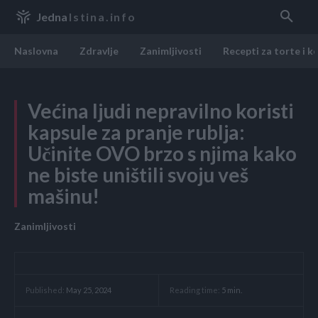
Jedna
Istina.info
Naslovna
Zdravlje
Zanimljivosti
Recepti za torte i k
Većina ljudi nepravilno koristi
kapsule za pranje rublja:
Učinite OVO brzo s njima kako
ne biste uništili svoju veš
mašinu!
Zanimljivosti
Reading time:
5
min.
Published:
May 25, 2024