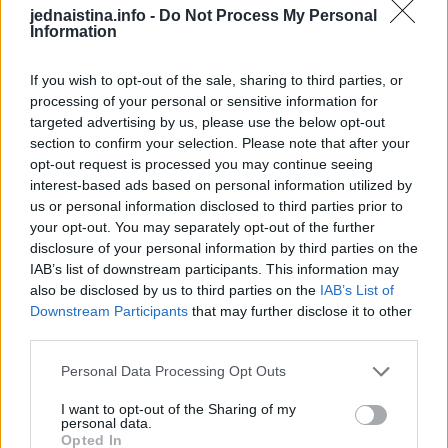
jednaistina.info -
Do Not Process My Personal
Information
If you wish to opt-out of the sale, sharing to third parties, or
Protiv neugodnih mirisa i začepljenja odvoda
processing of your personal or sensitive information for
targeted advertising by us, please use the below opt-out
Ako vas brine miris iz odvoda, ili vas brine da bi se mogao
section to confirm your selection. Please note that after your
začepiti, evo kako to lako možete riješiti.
opt-out request is processed you may continue seeing
interest-based ads based on personal information utilized by
us or personal information disclosed to third parties prior to
Jednu tabletu stavite u odvod i u laganom mlazu prelijte
your opt-out. You may separately opt-out of the further
vrućom vodom iz kuhala za vodu.
disclosure of your personal information by third parties on the
IAB’s list of downstream participants. This information may
Pustite da djeluje – ni traga mirisu. Želite li dodatno
also be disclosed by us to third parties on the
IAB’s List of
Downstream Participants
that may further disclose it to other
poboljšati učinak, a posebno otopiti naslage, tada odvod
third parties.
isperite običnim octom.
Personal Data Processing Opt Outs
Očistite tuš i cijelu kupaonicu
I want to opt-out of the Sharing of my
personal data.
Opted In