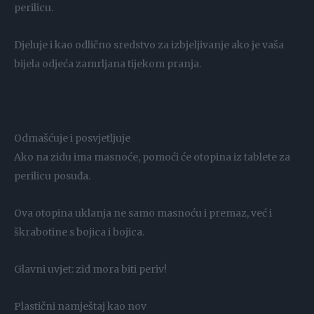
perilicu.
Djeluje i kao odlično sredstvo za izbjeljivanje ako je vaša
bijela odjeća zamrljana tijekom pranja.
Odmašćuje i posvjetljuje
Ako na zidu ima masnoće, pomoći će otopina iz tablete za
perilicu posuđa.
Ova otopina uklanja ne samo masnoću i premaz, već i
škrabotine s bojica i bojica.
Glavni uvjet: zid mora biti periv!
Plastični namještaj kao nov