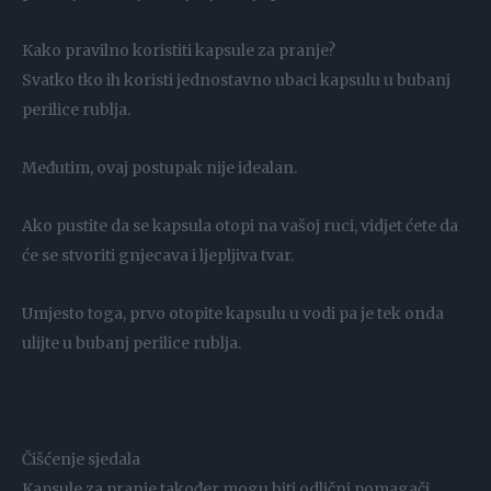
Kako pravilno koristiti kapsule za pranje?
Svatko tko ih koristi jednostavno ubaci kapsulu u bubanj
perilice rublja.
Međutim, ovaj postupak nije idealan.
Ako pustite da se kapsula otopi na vašoj ruci, vidjet ćete da
će se stvoriti gnjecava i ljepljiva tvar.
Umjesto toga, prvo otopite kapsulu u vodi pa je tek onda
ulijte u bubanj perilice rublja.
Čišćenje sjedala
Kapsule za pranje također mogu biti odlični pomagači