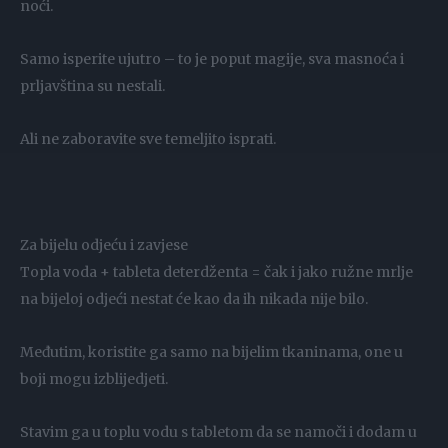
noći.
Samo isperite ujutro – to je poput magije, sva masnoća i
prljavština su nestali.
Ali ne zaboravite sve temeljito isprati.
Za bijelu odjeću i zavjese
Topla voda + tableta deterdženta = čak i jako ružne mrlje
na bijeloj odjeći nestat će kao da ih nikada nije bilo.
Međutim, koristite ga samo na bijelim tkaninama, one u
boji mogu izblijedjeti.
Stavim ga u toplu vodu s tabletom da se namoči i dodam u