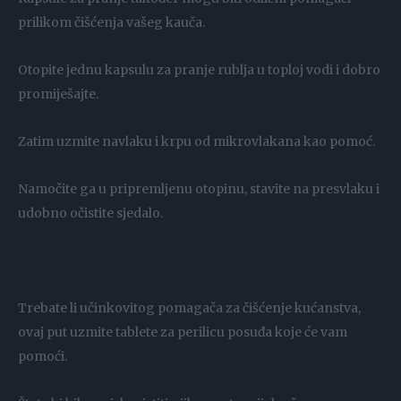
prilikom čišćenja vašeg kauča.
Otopite jednu kapsulu za pranje rublja u toploj vodi i dobro
promiješajte.
Zatim uzmite navlaku i krpu od mikrovlakana kao pomoć.
Namočite ga u pripremljenu otopinu, stavite na presvlaku i
udobno očistite sjedalo.
Trebate li učinkovitog pomagača za čišćenje kućanstva,
ovaj put uzmite tablete za perilicu posuđa koje će vam
pomoći.