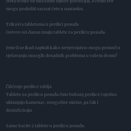
Šteta bi bilo ne iskoristiti njihov potencijal, a čemu sve
mogu poslužiti saznat ćete u nastavku.
Trikovi s tabletama u perilici posuđa
Gotovo svi danas imaju tablete za perilicu posuđa.
Jeste li se ikad zapitali kako nevjerojatno mogu pomoći u
rješavanju mnogih dosadnih problema u vašem domu?
Čišćenje perilice rublja
Tablete za perilicu posuđa čiste bubanj perilice i ujedno
uklanjaju kamenac, neugodne mirise, pa čak i
dezinficiraju.
Samo bacite 2 tablete u perilicu posuđa.