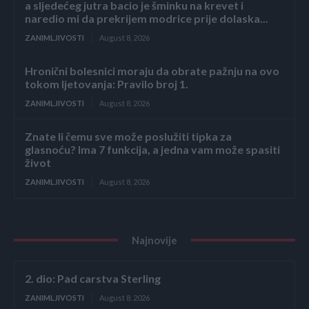
a sljedećeg jutra bacio je šminku na krevet i
naredio mi da prekrijem modrice prije dolaska...
ZANIMLJIVOSTI
August 8, 2026
Hronični bolesnici moraju da obrate pažnju na ovo
tokom ljetovanja: Pravilo broj 1.
ZANIMLJIVOSTI
August 8, 2026
Znate li čemu sve može poslužiti tipka za
glasnoću? Ima 7 funkcija, a jedna vam može spasiti
život
ZANIMLJIVOSTI
August 8, 2026
Najnovije
2. dio: Pad carstva Sterling
ZANIMLJIVOSTI
August 8, 2026