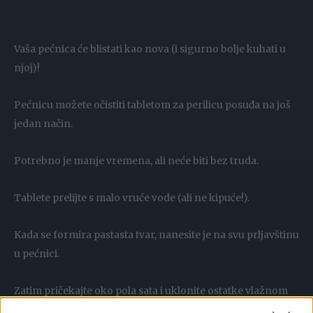
Vaša pećnica će blistati kao nova (i sigurno bolje kuhati u
njoj)!
Pećnicu možete očistiti tabletom za perilicu posuđa na još
jedan način.
Potrebno je manje vremena, ali neće biti bez truda.
Tablete prelijte s malo vruće vode (ali ne kipuće!).
Kada se formira pastasta tvar, nanesite je na svu prljavštinu
u pećnici.
Zatim pričekajte oko pola sata i uklonite ostatke vlažnom
krpom.