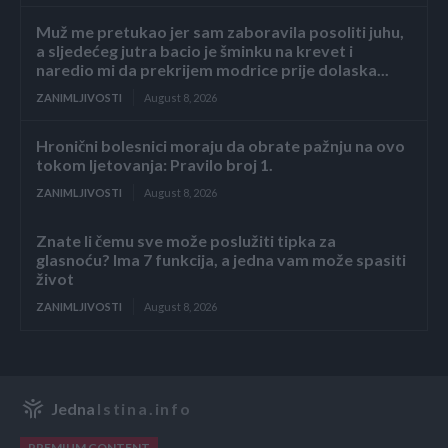
Muž me pretukao jer sam zaboravila posoliti juhu,
a sljedećeg jutra bacio je šminku na krevet i
naredio mi da prekrijem modrice prije dolaska...
ZANIMLJIVOSTI
August 8, 2026
Hronični bolesnici moraju da obrate pažnju na ovo
tokom ljetovanja: Pravilo broj 1.
ZANIMLJIVOSTI
August 8, 2026
Znate li čemu sve može poslužiti tipka za
glasnoću? Ima 7 funkcija, a jedna vam može spasiti
život
ZANIMLJIVOSTI
August 8, 2026
Jedna
Istina.info
PREMIUM CONTENT