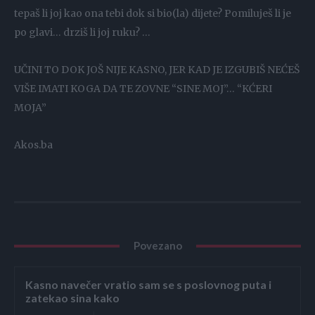
tepaš li joj kao ona tebi dok si bio(la) dijete? Pomiluješ li je
po glavi… drziš li joj ruku? …
UČINI TO DOK JOŠ NIJE KASNO, JER KAD JE IZGUBIŠ NEĆEŠ
VIŠE IMATI KOGA DA TE ZOVNE “SINE MOJ”… “KĆERI
MOJA”
Akos.ba
Povezano
Kasno navečer vratio sam se s poslovnog puta i
zatekao sina kako