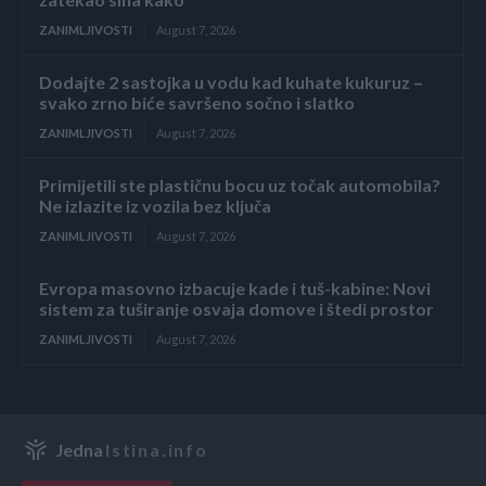
ZANIMLJIVOSTI
August 7, 2026
Dodajte 2 sastojka u vodu kad kuhate kukuruz –
svako zrno biće savršeno sočno i slatko
ZANIMLJIVOSTI
August 7, 2026
Primijetili ste plastičnu bocu uz točak automobila?
Ne izlazite iz vozila bez ključa
ZANIMLJIVOSTI
August 7, 2026
Evropa masovno izbacuje kade i tuš-kabine: Novi
sistem za tuširanje osvaja domove i štedi prostor
ZANIMLJIVOSTI
August 7, 2026
Jedna
Istina.info