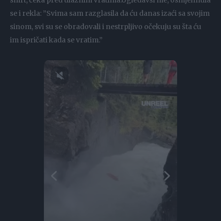
smrt, čeka pred ulaznim vratima.Ugledavši me, osmjehnula
se i rekla: ”Svima sam razglasila da ću danas izaći sa svojim
sinom, svi su se obradovali i nestrpljivo očekuju su šta ću
im ispričati kada se vratim.”