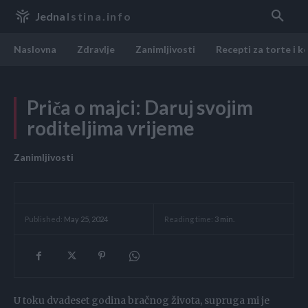
Jedna
Istina.info
Naslovna
Zdravlje
Zanimljivosti
Recepti za torte i k
Priča o majci: Daruj svojim
roditeljima vrijeme
Zanimljivosti
Reading time:
3
min.
Published:
May 25, 2024
U toku dvadeset godina bračnog života, supruga mi je