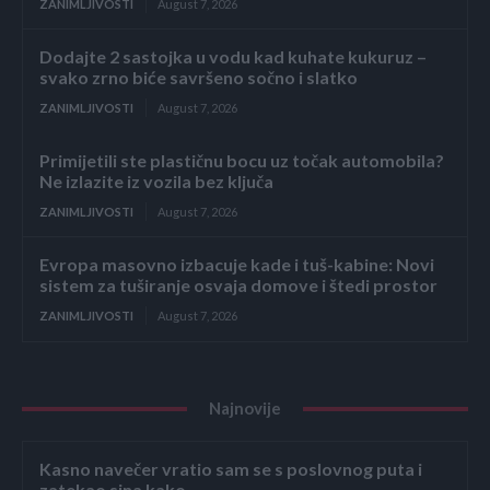
ZANIMLJIVOSTI
August 7, 2026
Dodajte 2 sastojka u vodu kad kuhate kukuruz –
svako zrno biće savršeno sočno i slatko
ZANIMLJIVOSTI
August 7, 2026
Primijetili ste plastičnu bocu uz točak automobila?
Ne izlazite iz vozila bez ključa
ZANIMLJIVOSTI
August 7, 2026
Evropa masovno izbacuje kade i tuš-kabine: Novi
sistem za tuširanje osvaja domove i štedi prostor
ZANIMLJIVOSTI
August 7, 2026
Najnovije
Kasno navečer vratio sam se s poslovnog puta i
zatekao sina kako