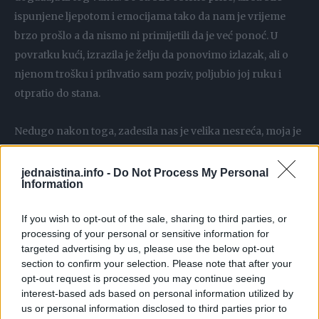
ispunjene ljepotom i emocijama tako da nam je vrijeme
brzo prošlo a da nismo ni primijetili da je već ponoć. U
povratku kući, izrazila je želju da ponovimo izlazak, ali o
njenom trošku i prihvatio sam poziv, poljubio joj ruku i
otpratio do stana.
Nedugo nakon toga, zadesila nas je velika nesreća, moja je
majka dobila srčani udar i u vrlo kratkom vremenu
preselila je na ahiret. Prošlo je samo nekoliko dana od
jednaistina.info -
Do Not Process My Personal
Information
njene smrti, a meni je stiglo pismo iz restorana u kojem
sam bio sa svojom majkom, sa napomenom koja je bila
If you wish to opt-out of the sale, sharing to third parties, or
napisana rukom moje majke:
processing of your personal or sensitive information for
targeted advertising by us, please use the below opt-out
section to confirm your selection. Please note that after your
”Znala sam da sljedeći put nećemo biti zajedno, stoga sam
opt-out request is processed you may continue seeing
unaprijed uplatila večeru za dvoje, za tebe i tvoju suprugu.
interest-based ads based on personal information utilized by
Volim te, sinko moj, ne znaš koliko je meni značio onaj naš
us or personal information disclosed to third parties prior to