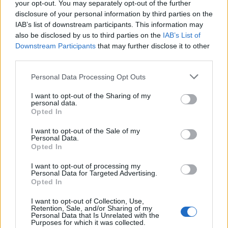
izlazak.’’
your opt-out. You may separately opt-out of the further
disclosure of your personal information by third parties on the
IAB’s list of downstream participants. This information may
U tom trenutku shvatio sam značenje i počeo cijeniti riječi
also be disclosed by us to third parties on the
IAB’s List of
“ljubav” i “volim te” i spoznao da i suprotna strana
Downstream Participants
that may further disclose it to other
third parties.
doživljava osjećaj te riječi, a posebno majka. Daruj svojim
roditeljima vrijeme u kojem imaju pravo kod tebe, a to
Personal Data Processing Opt Outs
pravo je Allahovo pravo i pravo roditelja i to se ne smije
I want to opt-out of the Sharing of my
odgađati.
personal data.
Opted In
Nakon čitanja ove poučne priče prisjetio sam se događaja
I want to opt-out of the Sale of my
Personal Data.
kada je jedan čovjek došao do Abdullaha ibn Omera i
Opted In
upitao ga:
I want to opt-out of processing my
Personal Data for Targeted Advertising.
’’Moja majka je u godinama i ne može se kretati, pa tako da
Opted In
je moram nositi čak i da nuždu obavi, pa jesam li joj se
I want to opt-out of Collection, Use,
odužio?’’, na što mu je Ibn Omer odgovorio: ’’Nisi ni za
Retention, Sale, and/or Sharing of my
Personal Data that Is Unrelated with the
jedan uzdisaj kada te je rađala, ti njoj sad hizmetiš i čekaš da
Purposes for which it was collected.