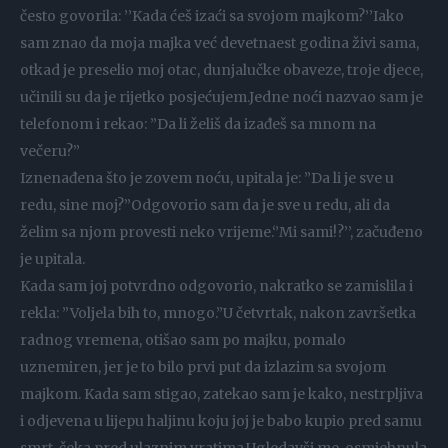
često govorila: ’’Kada ćeš izaći sa svojom majkom?’’Iako
sam znao da moja majka već devetnaest godina živi sama,
otkad je preselio moj otac, dunjalučke obaveze, troje djece,
učinili su da je rijetko posjećujem.Jedne noći nazvao sam je
telefonom i rekao: ”Da li želiš da izađeš sa mnom na
večeru?”
Iznenađena što je zovem noću, upitala je: ”Da li je sve u
redu, sine moj?”Odgovorio sam da je sve u redu, ali da
želim sa njom provesti neko vrijeme.‘’Mi sami!?’’, začuđeno
je upitala.
Kada sam joj potvrdno odgovorio, nakratko se zamislila i
rekla: ”Voljela bih to, mnogo.”U četvrtak, nakon završetka
radnog vremena, otišao sam po majku, pomalo
uznemiren, jer je to bilo prvi put da izlazim sa svojom
majkom. Kada sam stigao, zatekao sam je kako, nestrpljiva
i odjevena u lijepu haljinu koju joj je babo kupio pred samu