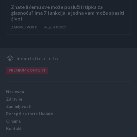
Znate li čemu sve može poslužiti tipka za
glasnoću? Ima 7 funkcija, a jedna vam može spasiti
život
ZANIMLJIVOSTI
August 8, 2026
Jedna
Istina.info
PREMIUM CONTENT
Naslovna
Zdravlje
Zanimljivosti
Recepti za torte i kolače
O nama
Kontakt