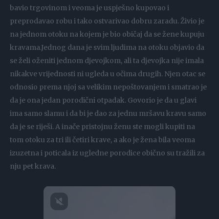
bavio trgovinom i veoma je uspješno kupovao i
preprodavao robu i tako ostvarivao dobru zaradu. Živio je
na jednom otoku na kojem je bio običaj da se žene kupuju
kravama.Jednog dana je svim ljudima na otoku objavio da
se želi oženiti jednom djevojkom, ali ta djevojka nije imala
nikakve vrijednosti ni ugleda u očima drugih. Njen otac se
odnosio prema njoj sa velikim nepoštovanjem i smatrao je
da je ona jedan porodični otpadak. Govorio je da u glavi
ima samo slamu i da bi je dao za jednu mršavu kravu samo
da je se riješi. A inače pristojnu ženu ste mogli kupiti na
tom otoku za tri ili četiri krave, a ako je žena bila veoma
izuzetna i poticala iz ugledne porodice obično su tražili za
nju pet krava.