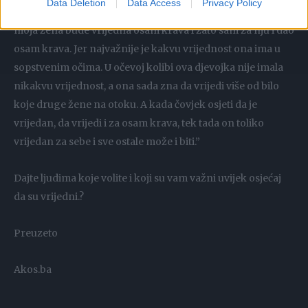
Data Deletion
Data Access
Privacy Policy
mogao tako nešto učiniti djevojci koju volim! Želio sam da
moja žena bude vrijedna osam krava i zato sam za nju i dao
osam krava. Jer najvažnije je kakvu vrijednost ona ima u
sopstvenim očima. U očevoj kolibi ova djevojka nije imala
nikakvu vrijednost, a ona sada zna da vrijedi više od bilo
koje druge žene na otoku. A kada čovjek osjeti da je
vrijedan, da vrijedi i za osam krava, tek tada on toliko
vrijedan za sebe i sve ostale može i biti.”
Dajte ljudima koje volite i koji su vam važni uvijek osjećaj
da su vrijedni.?
Preuzeto
Akos.ba