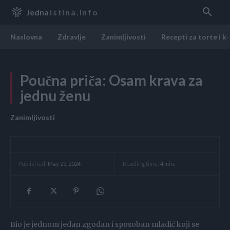
Jedna
Istina.info
Naslovna
Zdravlje
Zanimljivosti
Recepti za torte i k
Poučna priča: Osam krava za
jednu ženu
Zanimljivosti
Reading time:
4
min.
Published:
May 25, 2024
Bio je jednom jedan zgodan i sposoban mladić koji se