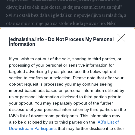
djevojku i to čak nije dosta. Ja dajem osam krava za nju!”
Svi su ostali bez daha i gledali su nepovjerljivo u mladića, a
otac samo što nije pao sa stolice kada je ovo čuo. Niko
nikada u prošlosti nije platio za jednu ženu osam krava na
jednaistina.info -
Do Not Process My Personal
ovom otoku, pa su se čudili zašto je ovaj mladić to uradio
Information
kada je mogao dobiti tu djevojku i besplatno. Seljani su
pomislili da je mladić sigurno sujetan, jer želi da svi znaju
If you wish to opt-out of the sale, sharing to third parties, or
kako je on bolji i uspješniji od drugih i da može sebi
processing of your personal or sensitive information for
targeted advertising by us, please use the below opt-out
priuštiti da plati čak i za takvu jednu djevojku osam krava.
section to confirm your selection. Please note that after your
Najzad je došao dan svadbe poslije koje su mladić i djevojka
opt-out request is processed you may continue seeing
napustili otok i otputovali na poduži medeni mjesec.
interest-based ads based on personal information utilized by
us or personal information disclosed to third parties prior to
your opt-out. You may separately opt-out of the further
Kada su se vratili nakon nekoliko mjeseci ponovo na svoje
disclosure of your personal information by third parties on the
rodno otok jedan stariji trgovac je donio u njihovu kuću
IAB’s list of downstream participants. This information may
jedan poklon koji je mladić još ranije naručio za svoju
also be disclosed by us to third parties on the
IAB’s List of
Downstream Participants
that may further disclose it to other
mladu suprugu. Starac je ušao u kuću i ostao je bez daha
third parties.