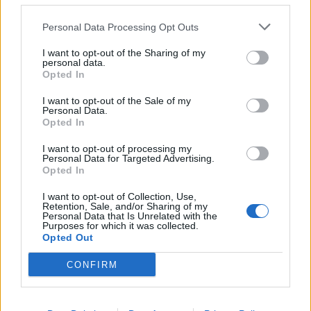
zbog onog što je tamo ugledao. Tu je bila i ta mlada
supruga, ali ona nije bila više ona ista stidljiva, zapuštena,
Personal Data Processing Opt Outs
neugledna djevojka koja ranije nije uopšte izlazila iz očeve
I want to opt-out of the Sharing of my
kolibe. Sada je to bila jedna izuzetno lijepa žena, smješila
personal data.
Opted In
se, govorila umiljato i u njenoj sjajnoj dugoj kosi bio je
divan crveni cvijet, a u svojoj čistoj crvenoj haljini je ličila
I want to opt-out of the Sale of my
Personal Data.
na kraljicu.
Opted In
I want to opt-out of processing my
Kada je otišla po vodu da donese starcu, on nije mogao
Personal Data for Targeted Advertising.
Opted In
sakriti svoje iznenađenje pa je upitao mladića: “Šta se to sa
njom dogodilo? Otkud tolike promjene?” A mladić je
I want to opt-out of Collection, Use,
Retention, Sale, and/or Sharing of my
odgovorio: “Aaaah, to je zbog onih krava.” A stari trgovac
Personal Data that Is Unrelated with the
Purposes for which it was collected.
još uvijek nije mogao shvatiti: “Zbog krava?! Kako to misliš
Opted Out
zbog krava?” Mladić je počeo objašnjavati: “Možete li
CONFIRM
zamisliti kako se osjeća žena koju prodaju za jednu mršavu
kravu dok su sve ostale uvijek prodate za tri, četiri ili pet
krava na ovom otoku? To je toliko ružno da ja nikad ne bih