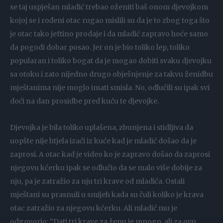
se taj uspješan mladić trebao oženiti baš onom djevojkom
kojoj se i rođeni otac rugao mislili su da je to zbog toga što
je otac tako jeftino prodaje i da mladić zapravo hoće samo
da pogodi dobar posao. Jer on je bio toliko lep, toliko
popularan i toliko bogat da je mogao dobiti svaku djevojku
sa otoku i zato nijedno drugo obješnjenje za takvu ženidbu
mještanima nije moglo imati smisla. No, odlučili su ipak svi
doći na dan prosidbe pred kuću te djevojke.
Djevojka je bila toliko uplašena, zbunjena i stidljiva da
uopšte nije htjela izaći iz kuće kad je mladić došao da je
zaprosi. A otac kad je video ko je zapravo došao da zaprosi
njegovu kćerku ipak se odlučio da se malo više dobije za
nju, pa je zatražio za nju tri krave od mladića. Ostali
mještani su prasnuli u smijeh kada su čuli koliko je krava
otac zatražio za njegovu kćerku. Ali mladić mu je
odgovorio: “Dati tri krave za ženu je mnogo, ali za ovu