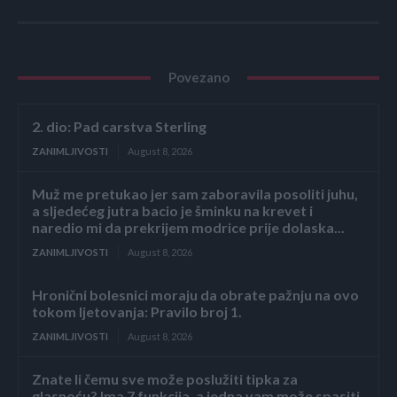
Povezano
2. dio: Pad carstva Sterling
ZANIMLJIVOSTI
August 8, 2026
Muž me pretukao jer sam zaboravila posoliti juhu,
a sljedećeg jutra bacio je šminku na krevet i
naredio mi da prekrijem modrice prije dolaska...
ZANIMLJIVOSTI
August 8, 2026
Hronični bolesnici moraju da obrate pažnju na ovo
tokom ljetovanja: Pravilo broj 1.
ZANIMLJIVOSTI
August 8, 2026
Znate li čemu sve može poslužiti tipka za
glasnoću? Ima 7 funkcija, a jedna vam može spasiti