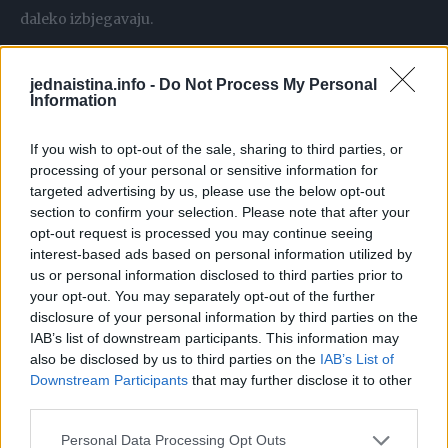
daleko izbjegavaju.
Papar
jednaistina.info -
Do Not Process My Personal
Mravi talože aromatične začine poput klinčića ili cimeta. Po
Information
stanu rasporedite nekoliko komadića cijelog cimeta i
If you wish to opt-out of the sale, sharing to third parties, or
klinčića. Začin djeluje kao prirodni repelent protiv
processing of your personal or sensitive information for
dosadnih insekata. No pomoći će vam i druge vrste
targeted advertising by us, please use the below opt-out
aromatičnih začina.
section to confirm your selection. Please note that after your
opt-out request is processed you may continue seeing
interest-based ads based on personal information utilized by
Cedar
us or personal information disclosed to third parties prior to
Namještaj od cedrovine djeluje kao pouzdan repelent za
your opt-out. You may separately opt-out of the further
razne vrste štetočina, a ne vole ga čak ni mravi.
disclosure of your personal information by third parties on the
IAB’s list of downstream participants. This information may
also be disclosed by us to third parties on the
IAB’s List of
Tekući sapun ili deterdžent
Downstream Participants
that may further disclose it to other
Brza i učinkovita pomoć je pomiješati vodu s malo sredstva
third parties.
za pranje posuđa i uliti smjesu u posudu s raspršivačem.
Personal Data Processing Opt Outs