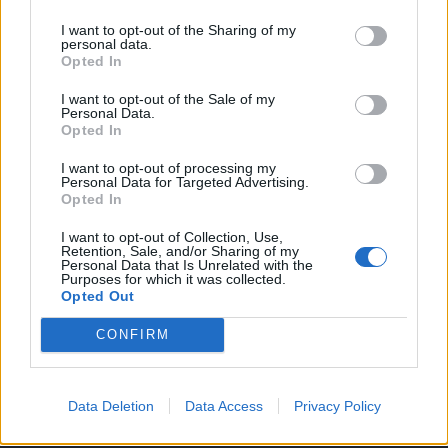
Poprskajte okvire prozora, vrata i imajte ovo oružje pri
ruci kad god se pojave mravi.
I want to opt-out of the Sharing of my
personal data.
Opted In
Sprej koji mrze
I want to opt-out of the Sale of my
Imamo sjajan savjet za vas kako se nositi s mravima i
Personal Data.
Opted In
pritom svoj dom ispuniti ugodnim i svježim mirisom.
Napravite učinkovit domaći sprej koji će učiniti pravi užitak
I want to opt-out of processing my
Personal Data for Targeted Advertising.
od neželjenih insekata.
Opted In
I want to opt-out of Collection, Use,
Trebamo:
Retention, Sale, and/or Sharing of my
Personal Data that Is Unrelated with the
1/2 žličice tekućeg sapuna
Purposes for which it was collected.
Opted Out
30 kapi eteričnog ulja paprene metvice
CONFIRM
30 kapi eteričnog ulja klinčića
Data Deletion
Data Access
Privacy Policy
200 ml vode