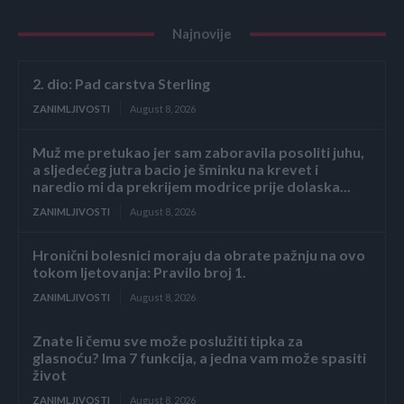
Najnovije
2. dio: Pad carstva Sterling
ZANIMLJIVOSTI
August 8, 2026
Muž me pretukao jer sam zaboravila posoliti juhu,
a sljedećeg jutra bacio je šminku na krevet i
naredio mi da prekrijem modrice prije dolaska...
ZANIMLJIVOSTI
August 8, 2026
Hronični bolesnici moraju da obrate pažnju na ovo
tokom ljetovanja: Pravilo broj 1.
ZANIMLJIVOSTI
August 8, 2026
Znate li čemu sve može poslužiti tipka za
glasnoću? Ima 7 funkcija, a jedna vam može spasiti
život
ZANIMLJIVOSTI
August 8, 2026