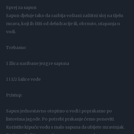
Sprej za sapun
Sapun djeluje tako da razbija voštani zaštitni sloj na tijelu
mrava, koji ih štiti od dehidracije ili, obrnuto, utapanja u
vodi.
Trebamo:
1 žlica naribane jezgre sapuna
1 i 1/2 šalice vode
Pristup:
Sapun jednostavno otopimo u vodi i poprskamo po
listovima jagode. Po potrebi prskanje ćemo ponoviti.
Koristite kipuću vodu s malo sapuna da ubijete mravinjak.