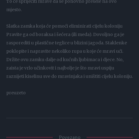
To će spriječiti mrave da se ponovno presele na ovo
mjesto.
Slatka zamka koja će pomoći eliminirati cijelu koloniju
Pravite ga od boraksa i šećera (ili meda). Dovoljno ga je
rasporediti u plastične teglice u blizini jagoda. Staklenke
poklopite i napravite nekoliko rupa u koje će mravi ući.
Držite ovu zamku dalje od kućnih ljubimaca i djece. No,
zaista je vrlo učinkovit i najbolje je što mravi uspiju
raznijeti kiselinu sve do mravinjaka i uništiti cijelu koloniju.
preuzeto
Povezano