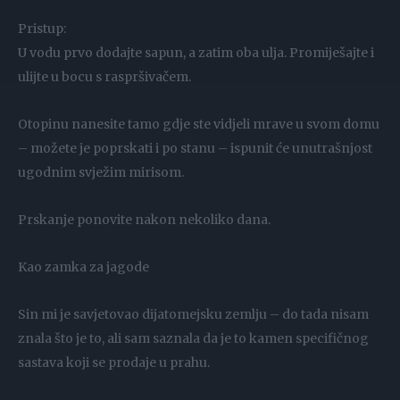
Pristup:
U vodu prvo dodajte sapun, a zatim oba ulja. Promiješajte i
ulijte u bocu s raspršivačem.
Otopinu nanesite tamo gdje ste vidjeli mrave u svom domu
– možete je poprskati i po stanu – ispunit će unutrašnjost
ugodnim svježim mirisom.
Prskanje ponovite nakon nekoliko dana.
Kao zamka za jagode
Sin mi je savjetovao dijatomejsku zemlju – do tada nisam
znala što je to, ali sam saznala da je to kamen specifičnog
sastava koji se prodaje u prahu.