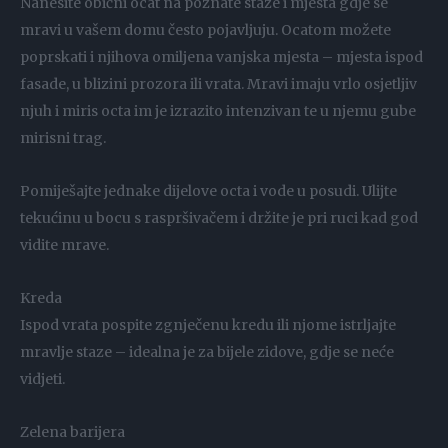
Nanesite obični ocat na poznate staze i mjesta gdje se
mravi u vašem domu često pojavljuju. Ocatom možete
poprskati i njihova omiljena vanjska mjesta – mjesta ispod
fasade, u blizini prozora ili vrata. Mravi imaju vrlo osjetljiv
njuh i miris octa im je izrazito intenzivan te u njemu gube
mirisni trag.
Pomiješajte jednake dijelove octa i vode u posudi. Ulijte
tekućinu u bocu s raspršivačem i držite je pri ruci kad god
vidite mrave.
Kreda
Ispod vrata pospite zgnječenu kredu ili njome istrljajte
mravlje staze – idealna je za bijele zidove, gdje se neće
vidjeti.
Zelena barijera