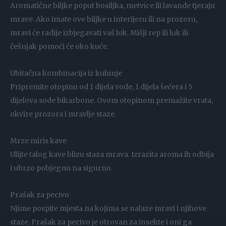
Aromatične biljke poput bosiljka, metvice ili lavande tjeraju
mrave. Ako imate ove biljke u interijeru ili na prozoru,
mravi će radije izbjegavati vaš luk. Mišji rep ili luk ili
češnjak pomoći će oko kuće.
Ubitačna kombinacija iz kuhinje
Pripremite otopinu od 1 dijela vode, 1 dijela šećera i 5
dijelova sode bikarbone. Ovom otopinom premažite vrata,
okvire prozora i mravlje staze.
Mrze miris kave
Ulijte talog kave blizu staza mrava. Izrazita aroma ih odbija
i ubrzo pobjegnu na sigurno.
Prašak za pecivo
Njime pospite mjesta na kojima se nalaze mravi i njihove
staze. Prašak za pecivo je otrovan za insekte i oni ga