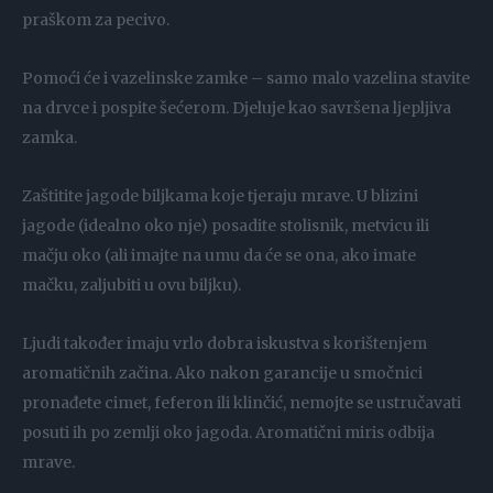
praškom za pecivo.
Pomoći će i vazelinske zamke – samo malo vazelina stavite
na drvce i pospite šećerom. Djeluje kao savršena ljepljiva
zamka.
Zaštitite jagode biljkama koje tjeraju mrave. U blizini
jagode (idealno oko nje) posadite stolisnik, metvicu ili
mačju oko (ali imajte na umu da će se ona, ako imate
mačku, zaljubiti u ovu biljku).
Ljudi također imaju vrlo dobra iskustva s korištenjem
aromatičnih začina. Ako nakon garancije u smočnici
pronađete cimet, feferon ili klinčić, nemojte se ustručavati
posuti ih po zemlji oko jagoda. Aromatični miris odbija
mrave.