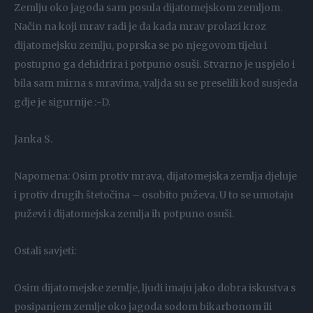
Zemlju oko jagoda sam posula dijatomejskom zemljom.
Način na koji mrav radi je da kada mrav prolazi kroz
dijatomejsku zemlju, poprska se po njegovom tijelu i
postupno ga dehidrira i potpuno osuši. Stvarno je uspjelo i
bila sam mirna s mravima, valjda su se preselili kod susjeda
gdje je sigurnije :-D.
Janka S.
Napomena: Osim protiv mrava, dijatomejska zemlja djeluje
i protiv drugih štetočina – osobito puževa. U to se umotaju
puževi i dijatomejska zemlja ih potpuno osuši.
Ostali savjeti:
Osim dijatomejske zemlje, ljudi imaju jako dobra iskustva s
posipanjem zemlje oko jagoda sodom bikarbonom ili