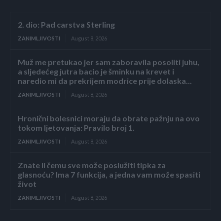
2. dio: Pad carstva Sterling
ZANIMLJIVOSTI
August 8, 2026
Muž me pretukao jer sam zaboravila posoliti juhu,
a sljedećeg jutra bacio je šminku na krevet i
naredio mi da prekrijem modrice prije dolaska...
ZANIMLJIVOSTI
August 8, 2026
Hronični bolesnici moraju da obrate pažnju na ovo
tokom ljetovanja: Pravilo broj 1.
ZANIMLJIVOSTI
August 8, 2026
Znate li čemu sve može poslužiti tipka za
glasnoću? Ima 7 funkcija, a jedna vam može spasiti
život
ZANIMLJIVOSTI
August 8, 2026