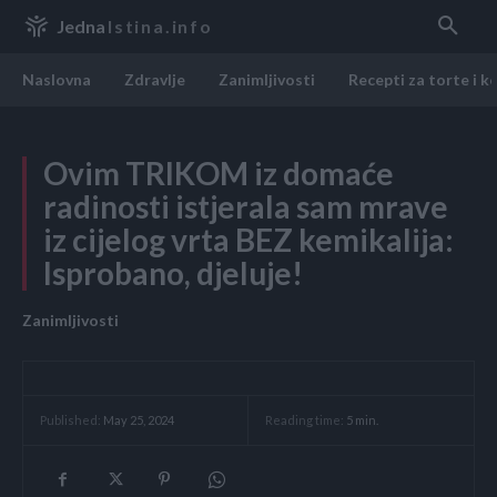
Jedna
Istina.info
Naslovna
Zdravlje
Zanimljivosti
Recepti za torte i k
Ovim TRIKOM iz domaće
radinosti istjerala sam mrave
iz cijelog vrta BEZ kemikalija:
Isprobano, djeluje!
Zanimljivosti
Reading time:
5
min.
Published:
May 25, 2024