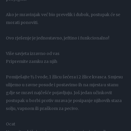
Ako je mravinjak već bio prevelik i dubok, postupak će se
morati ponoviti.
Ovo rješenje je jednostavno, jeftino i funkcionalno!
Više savjeta izravno od vas
Pripremite zamku za njih
Pomiješajte ½ l vode, 1 žlicu šećera i 2 žlice kvasca. Smjesu
ulijemo u ravne posude i postavimo ih na mjesta u stanu
gdje se mravi najčešće pojavljuju. Još jedan učinkovit
postupak u borbi protiv mrava je posipanje njihovih staza
solju, vapnom ili praškom za pecivo.
Ocat