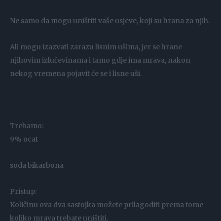
Ne samo da mogu uništiti vaše usjeve, koji su hrana za njih.
Ali mogu izazvati zarazu lisnim ušima, jer se hrane
njihovim izlučevinama i tamo gdje ima mrava, nakon
nekog vremena pojavit će se i lisne uši.
Trebamo:
9% ocat
soda bikarbona
Pristup:
Količinu ova dva sastojka možete prilagoditi prema tome
koliko mrava trebate uništiti.