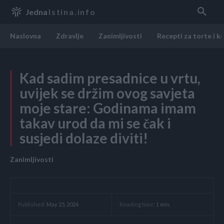
Jedna
Istina.info
Naslovna
Zdravlje
Zanimljivosti
Recepti za torte i k
Kad sadim presadnice u vrtu,
uvijek se držim ovog savjeta
moje stare: Godinama imam
takav urod da mi se čak i
susjedi dolaze diviti!
Zanimljivosti
Reading time:
1
min.
Published:
May 25, 2024