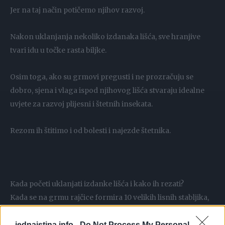
Jer na taj način potičemo njihov razvoj.
Nakon uklanjanja nekoliko izdanaka lišća, sve hranjive
tvari idu u točke rasta biljke.
Osim toga, ako su grmovi pregusti i ne prozračuju se
dobro, sjena i vlaga ispod njihovog lišća stvaraju idealne
uvjete za razvoj plijesni i štetnih insekata.
Rezom ih štitimo i od bolesti i najezde štetnika.
Kada početi uklanjati izdanke lišća i kako ih rezati?
Kada se na grmu rajčice formira 10 velikih lisnih stabljika,
vrijeme je da ih prorijedite.
jednaistina.info -
Do Not Process My Personal