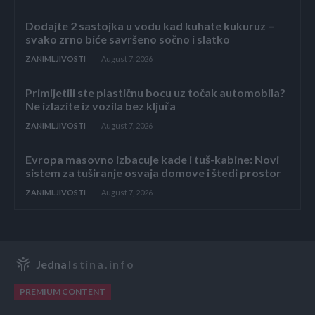
Dodajte 2 sastojka u vodu kad kuhate kukuruz –
svako zrno biće savršeno sočno i slatko
ZANIMLJIVOSTI
August 7, 2026
Primijetili ste plastičnu bocu uz točak automobila?
Ne izlazite iz vozila bez ključa
ZANIMLJIVOSTI
August 7, 2026
Evropa masovno izbacuje kade i tuš-kabine: Novi
sistem za tuširanje osvaja domove i štedi prostor
ZANIMLJIVOSTI
August 7, 2026
Jedna
Istina.info
PREMIUM CONTENT