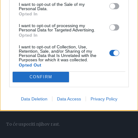
Nakon prorjeđivanja, svaki od grmova trebao bi imati
I want to opt-out of the Sale of my
Personal Data.
najmanje 5 listova, idealno 8.
Opted In
Nakon što se uklone veliki lisnati izdanci, potrebno je
I want to opt-out of processing my
Personal Data for Targeted Advertising.
riješiti se i najmanjih izdanaka.
Opted In
I want to opt-out of Collection, Use,
Međutim, treba znati da se ovaj postupak primjenjuje samo
Retention, Sale, and/or Sharing of my
Personal Data that Is Unrelated with the
na visoke sorte rajčice (koje se obično uzgajaju u
Purposes for which it was collected.
Opted Out
staklenicima i solarijima).
CONFIRM
Data Deletion
Data Access
Privacy Policy
Najmanje izdanke ne treba skroz rezati, već ostaviti mali
batrljak na stabljici.
To će usporiti njihov rast.