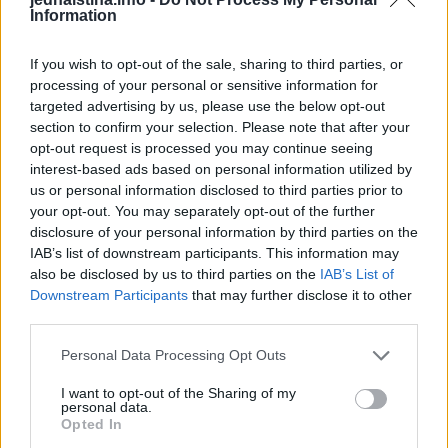
Information
Možete rezati 2-3 odjednom, i to donje izdanke koji
dodiruju tlo.
If you wish to opt-out of the sale, sharing to third parties, or
processing of your personal or sensitive information for
Odrežite ih oštrim škarama ili drugim prikladnim alatom,
targeted advertising by us, please use the below opt-out
section to confirm your selection. Please note that after your
ali pazite da ne oštetite stabljiku.
opt-out request is processed you may continue seeing
interest-based ads based on personal information utilized by
us or personal information disclosed to third parties prior to
your opt-out. You may separately opt-out of the further
disclosure of your personal information by third parties on the
IAB’s list of downstream participants. This information may
also be disclosed by us to third parties on the
IAB’s List of
Ako su grmovi rajčice niski, donje lišće uklonite samo
Downstream Participants
that may further disclose it to other
third parties.
jednom.
Personal Data Processing Opt Outs
Ako uzgajate više sorte, ponovite uklanjanje donjeg lišća (2
I want to opt-out of the Sharing of my
lista svaka 2-3 tjedna).
personal data.
Opted In