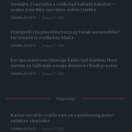
Dodajte 2 sastojka u vodu kad kuhate kukuruz –
svako zrno biće savršeno sočno i slatko
ZANIMLJIVOSTI
August 7, 2026
Primijetili ste plastičnu bocu uz točak automobila?
Ne izlazite iz vozila bez ključa
ZANIMLJIVOSTI
August 7, 2026
Evropa masovno izbacuje kade i tuš-kabine: Novi
sistem za tuširanje osvaja domove i štedi prostor
ZANIMLJIVOSTI
August 7, 2026
Najnovije
Kasno navečer vratio sam se s poslovnog puta i
zatekao sina kako
ZANIMLJIVOSTI
August 7, 2026