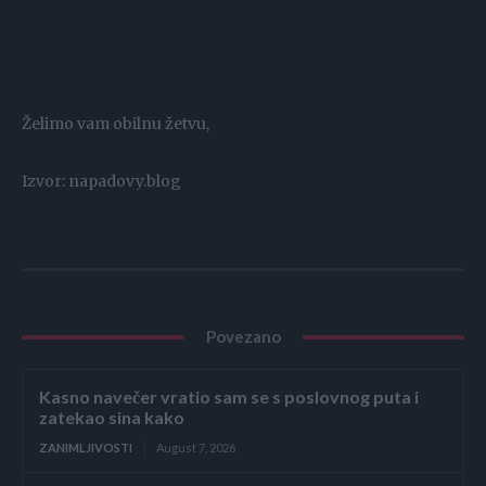
Želimo vam obilnu žetvu,
Izvor: napadovy.blog
Povezano
Kasno navečer vratio sam se s poslovnog puta i
zatekao sina kako
ZANIMLJIVOSTI
August 7, 2026