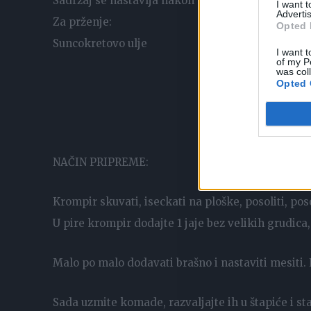
Sadržaj se nastavlja nakon oglasa
I want 
Advertis
Za prženje:
Opted 
Suncokretovo ulje
I want t
of my P
was col
Opted 
NAČIN PRIPREME:
Krompir skuvati, iseckati na ploške, posoliti, posol
U pire krompir dodajte 1 jaje bez velikih grudica
Malo po malo dodavati brašno i nastaviti mesiti. 
Sada uzmite komade, razvaljajte ih u štapiće i st