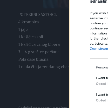
jednaistin
If you wish 
POTREBNI SASTOJCI:
sensitive in
4 krompira
confirm you
continue se
1 jaje
information 
1 kašičica soli
further disc
participants
1 kašičica crnog bibera
Downstream 
3 – 4 grančice peršuna
Pola čaše brašna
1 mala činija rendanog cheddar sira
Persona
I want t
Opted 
I want t
Opted 