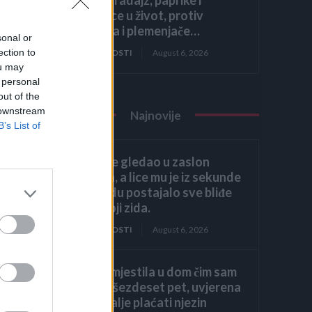
krastavce u život, protiv
štetočina i plemenjače…
sonal or
ection to
ZANIMLJIVOSTI
August 6, 2026
ou may
 personal
out of the
 downstream
Najnovije
B’s List of
Héctor je gledao u zaslon
računala, a lice mu je iz sekunde
u sekundu postajalo sve bliđe
bijeloj boji zida.
ZANIMLJIVOSTI
August 6, 2026
Kći me smjestila u dom čim sam
navršila šezdeset pet, uvjerena
da ću i dalje plaćati njezin