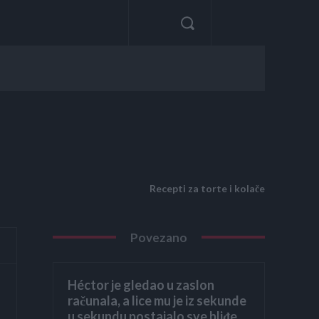
Recepti za torte i kolače
Povezano
Héctor je gledao u zaslon
računala, a lice mu je iz sekunde
u sekundu postajalo sve bliđe