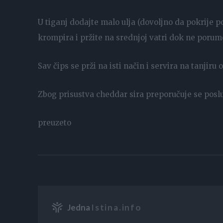
U tiganj dodajte malo ulja (dovoljno da pokrije po
krompira i pržite na srednjoj vatri dok ne porum
Sav čips se prži na isti način i servira na tanji
Zbog prisustva cheddar sira preporučuje se poslu
preuzeto
Jedna
Istina.info