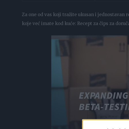
Za one od vas koji tražite ukusan i jednostavan r
koje već imate kod kuće: Recept za čips za doruč