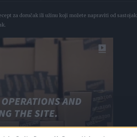
ecept za doručak ili užinu koji možete napraviti od sastoja
ak.