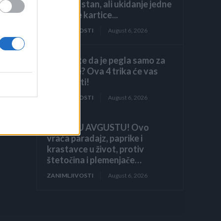
luksuzni stan, ali ukidanje jedne
dodatne kartice...
ZANIMLJIVOSTI
August 6, 2026
Mislite da je pegla samo za
peglanje? Ova 4 trika će vas
iznenaditi!
ZANIMLJIVOSTI
August 6, 2026
HITNO U AVGUSTU! Ovo
vraća paradajz, paprike i
krastavce u život, protiv
štetočina i plemenjače…
ZANIMLJIVOSTI
August 6, 2026