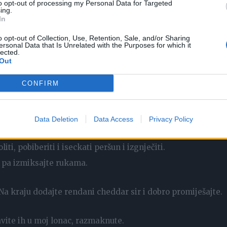
to opt-out of processing my Personal Data for Targeted
ing.
In
o opt-out of Collection, Use, Retention, Sale, and/or Sharing
ersonal Data that Is Unrelated with the Purposes for which it
lected.
Out
CONFIRM
Data Deletion
Data Access
Privacy Policy
iti, pobiberiti i iseckati peršun i izgnječiti.
, pa izmiksajte rukama.
Na kraju dodajte rendani cheddar sir i dobro promiješajte.
avite ih u moj lonac, razmaknute.