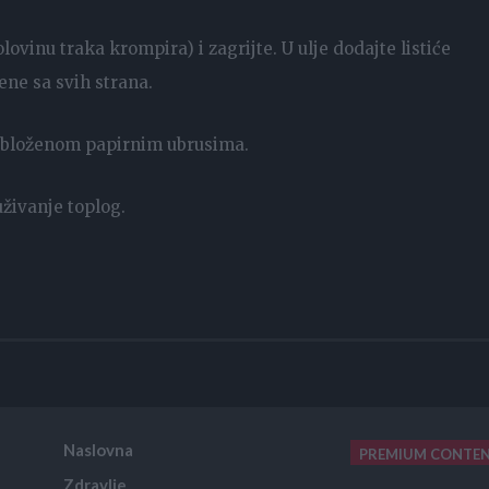
lovinu traka krompira) i zagrijte. U ulje dodajte listiće
ene sa svih strana.
ru obloženom papirnim ubrusima.
živanje toplog.
Naslovna
PREMIUM CONTE
Zdravlje