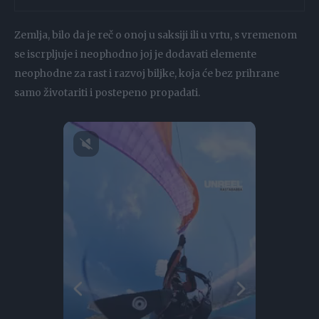
Zemlja, bilo da je reč o onoj u saksiji ili u vrtu, s vremenom
se iscrpljuje i neophodno joj je dodavati elemente
neophodne za rast i razvoj biljke, koja će bez prihrane
samo životariti i postepeno propadati.