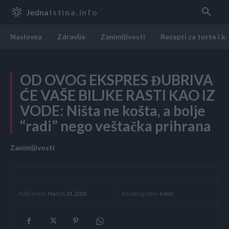
Jedna
Istina.info
Naslovna
Zdravlje
Zanimljivosti
Recepti za torte i k
OD OVOG EKSPRES ĐUBRIVA
ĆE VAŠE BILJKE RASTI KAO IZ
VODE: Ništa ne košta, a bolje
“radi” nego veštačka prihrana
Zanimljivosti
Reading time:
4
min.
Published:
March 24, 2024