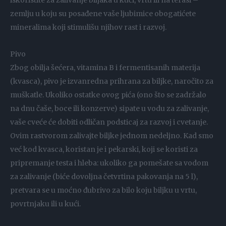
iskoristite za zalivanje biljaka u kući, vrtu ili na terasi –
zemlju u koju su posađene vaše ljubimice obogatićete
mineralima koji stimulišu njihov rast i razvoj.
Pivo
Zbog obilja šećera, vitamina B i fermentisanih materija
(kvasca), pivo je izvanredna prihrana za biljke, naročito za
muškatle. Ukoliko ostatke ovog pića (ono što se zadržalo
na dnu čaše, boce ili konzerve) sipate u vodu za zalivanje,
vaše cveće će dobiti odličan podsticaj za razvoj i cvetanje.
Ovim rastvorom zalivajte biljke jednom nedeljno. Kad smo
već kod kvasca, koristan je i pekarski, koji se koristi za
pripremanje testa i hleba: ukoliko ga pomešate sa vodom
za zalivanje (biće dovoljna četvrtina pakovanja na 5 l),
pretvara se u moćno đubrivo za bilo koju biljku u vrtu,
povrtnjaku ili u kući.