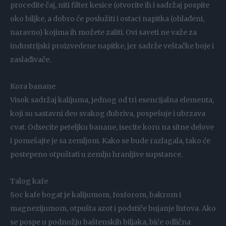
procedite čaj, niti filter kesice (otvorite ih i sadržaj pospite
oko biljke, a dobro će poslužiti i ostaci napitka (ohlađeni,
naravno) kojima ih možete zaliti. Ovi saveti ne važe za
industrijski proizvedene napitke, jer sadrže veštačke boje i
zaslađivače.
Kora banane
Visok sadržaj kalijuma, jednog od tri esencijalna elementa,
koji su sastavni deo svakog đubriva, pospešuje i ubrzava
cvat. Odsecite peteljku banane, isecite koru na sitne delove
i pomešajte je sa zemljom. Kako se bude razlagala, tako će
postepeno otpuštati u zemlju hranljive supstance.
Talog kafe
Soc kafe bogat je kalijumom, fosforom, bakrom i
magnezijumom, otpušta azot i podstiče bujanje listova. Ako
se pospe u podnožju baštenskih biljaka, biće odlična