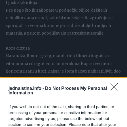
Ljuske kikirikija
Pre nego što ih zakopate u podnožju biljke, držite ih
nekoliko dana u vodi, kako bi omekšale. Razgrađuju se
sporo, ali su veoma korisne jer sadrže obilje hranljivih
materija, a pritom poboljšavaju rastresitost zemlje.
Kora citrusa
Narandža, limun, grejp, mandarina i limeta bogati su
vitaminima i dragocenim mineralima, koji su većinom
koncentrisani u kori. Zaista je šteta bacati najhranljiviji deo
ploda, koji je prava riznica kalijuma, kalcijuma, fosfora,
gvožđa i natrijuma. Potopite koru u hladnu vodu i ostavite
jednaistina.info -
Do Not Process My Personal
Information
da odstoji 24 sata kako bi izgubila veći deo svoje prirodne
kiselosti i lakše se razgradila pomoću mikroorganizama iz
If you wish to opt-out of the sale, sharing to third parties, or
tla. Isecite je na krupnije komade, pa pospite oko biljke i
processing of your personal or sensitive information for
zatrpajte zemljom.
targeted advertising by us, please use the below opt-out
section to confirm your selection. Please note that after your