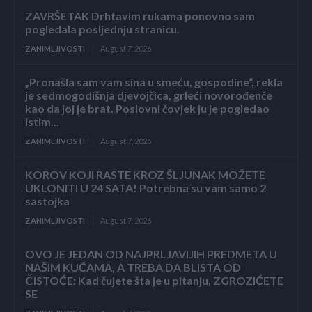
ZAVRŠETAK Drhtavim rukama ponovno sam
pogledala posljednju stranicu.
ZANIMLJIVOSTI
August 7, 2026
„Pronašla sam vam sina u smeću, gospodine“, rekla
je sedmogodišnja djevojčica, grleći novorođenče
kao da joj je brat. Poslovni čovjek ju je pogledao
istim...
ZANIMLJIVOSTI
August 7, 2026
KOROV KOJI RASTE KROZ ŠLJUNAK MOŽETE
UKLONITI U 24 SATA! Potrebna su vam samo 2
sastojka
ZANIMLJIVOSTI
August 7, 2026
OVO JE JEDAN OD NAJPRLJAVIJIH PREDMETA U
NAŠIM KUĆAMA, A TREBA DA BLISTA OD
ČISTOĆE: Kad čujete šta je u pitanju, ZGROZIĆETE
SE