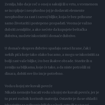
Zemlja, bilo da je reč o onoj u saksiji ili u vrtu, s vremenom
se iscrpljuje i neophodno joj je dodavati elemente
neophodne za rast i razvoj biljke, koja će bez prihrane
samo životariti i postepeno propadati. Veoma je važno
đubriti zemljište, a ako nećete da kupujete beštačka
đubriva, možete iskoristiti i domaće đubrivo.
U domaće ekspres đubrivo spadaju ostaci hrane, čak i
nekih pića koje tako olako bacamo, a mogu se iskoristiti za
bolji rast vaše biljke, i to bez ikakve obrade. Stavite ih u
zemlju sa biljkama, koje će tako, a da niste potrošili ni
dinara, dobiti sve što im je potrebno.
Voda u kojoj ste kuvali povrće
Nikada nemojte bacati vodu u kojoj ste kuvali povrće, jer je
to pravi rudnik korisnih materija. Ostavite je da se ohladi i