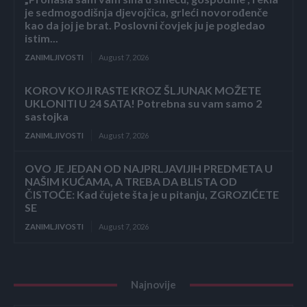
je sedmogodišnja djevojčica, grleći novorođenče
kao da joj je brat. Poslovni čovjek ju je pogledao
istim...
ZANIMLJIVOSTI
August 7, 2026
KOROV KOJI RASTE KROZ ŠLJUNAK MOŽETE
UKLONITI U 24 SATA! Potrebna su vam samo 2
sastojka
ZANIMLJIVOSTI
August 7, 2026
OVO JE JEDAN OD NAJPRLJAVIJIH PREDMETA U
NAŠIM KUĆAMA, A TREBA DA BLISTA OD
ČISTOĆE: Kad čujete šta je u pitanju, ZGROZIĆETE
SE
ZANIMLJIVOSTI
August 7, 2026
Najnovije