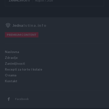
ZANIMLJIVOSTI
August 7, 2026
Jedna
Istina.info
PREMIUM CONTENT
Naslovna
Zdravlje
Zanimljivosti
Recepti za torte i kolače
O nama
Kontakt
Facebook