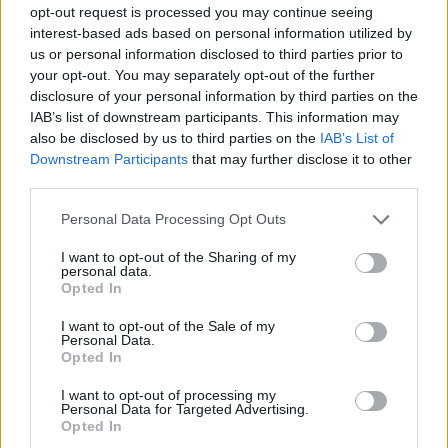
opt-out request is processed you may continue seeing
Kora šargarepe
interest-based ads based on personal information utilized by
Ako ljuštite šargarepu, znajte da odbacujete njen najbolji i
us or personal information disclosed to third parties prior to
najzdraviji deo, jer je tu koncentrisana najveća količina
your opt-out. You may separately opt-out of the further
disclosure of your personal information by third parties on the
hranljivih materija. Ukoliko ipak nemate nameru da je
IAB’s list of downstream participants. This information may
konzumirate, isecite je na krupno i rasporedite po
also be disclosed by us to third parties on the
IAB’s List of
žardinjerama na terasi, u podnožju sobnih biljaka ili u vrtu.
Downstream Participants
that may further disclose it to other
Kora ovog zdravog korena bogata je vlaknima koja
third parties.
omekšavaju zemlju, kao i dragocenim mineralima kao što
Personal Data Processing Opt Outs
su kalijum, bakar, mangan, veoma korisnim za zdravlje
I want to opt-out of the Sharing of my
biljaka.
personal data.
Opted In
Ljuska crnog luka
I want to opt-out of the Sale of my
Personal Data.
Prilikom čišćenja crnog luka uvek bacamo ljusku, što je
Opted In
velika šteta, jer ovaj papirasti omotač sadrži dosta kalijuma,
natrijuma, fosfora, kalcijuma, magnezijuma i cinka. Da
I want to opt-out of processing my
Personal Data for Targeted Advertising.
biste ih iskoristili na najbolji mogući način, ostavite ljuske
Opted In