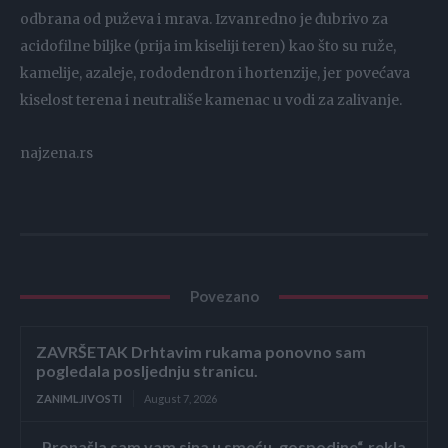
odbrana od puževa i mrava. Izvanredno je đubrivo za
acidofilne biljke (prija im kiseliji teren) kao što su ruže,
kamelije, azaleje, rododendron i hortenzije, jer povećava
kiselost terena i neutrališe kamenac u vodi za zalivanje.
najzena.rs
Povezano
ZAVRŠETAK Drhtavim rukama ponovno sam
pogledala posljednju stranicu.
ZANIMLJIVOSTI
August 7, 2026
„Pronašla sam vam sina u smeću, gospodine“, rekla