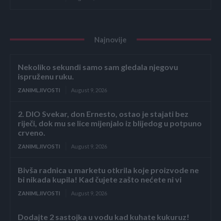
Najnovije
Nekoliko sekundi samo sam gledala njegovu
ispruženu ruku.
ZANIMLJIVOSTI
August 9, 2026
2. DIO Svekar, don Ernesto, ostao je stajati bez
riječi, dok mu se lice mijenjalo iz blijedog u potpuno
crveno.
ZANIMLJIVOSTI
August 9, 2026
Bivša radnica u marketu otkrila koje proizvode ne
bi nikada kupila! Kad čujete zašto nećete ni vi
ZANIMLJIVOSTI
August 9, 2026
Dodajte 2 sastojka u vodu kad kuhate kukuruz!