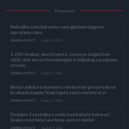
Povezano
Nekoliko sekundi samo sam gledala njegovu
ispruženu ruku.
ZANIMLJIVOSTI
August 9, 2026
2. DIO Svekar, don Ernesto, ostao je stajati bez
riječi, dok mu se lice mijenjalo iz blijedog u potpuno
crveno.
ZANIMLJIVOSTI
August 9, 2026
Bivša radnica u marketu otkrila koje proizvode ne
bi nikada kupila! Kad čujete zašto nećete ni vi
ZANIMLJIVOSTI
August 9, 2026
Dodajte 2 sastojka u vodu kad kuhate kukuruz!
Svako zrno biće savršeno sočno i slatko
ZANIMLJIVOSTI
August 9, 2026