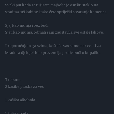
Svaki put kada se tuširate, najbolje je osušiti staklo na
vratima tuš kabine i tako ćete spriječiti stvaranje kamenca.
Sjaj kao munja i bez buđi
Sjaji kao munja, odmah sam zaustavila sve ostale lakove.
Preporučujem ga svima, koštaće vas samo par centi za
izradu, a djeluje i kao prevencija protiv buđi u kupatilu.
Trebamo:
2 kašike praška za veš
1 kašika alkohola
1 šolja sirćeta