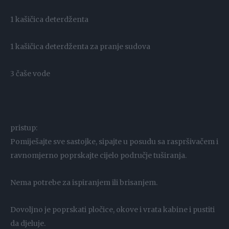
1 kašičica deterdženta
1 kašičica deterdženta za pranje sudova
3 čaše vode
pristup:
Pomiješajte sve sastojke, sipajte u posudu sa raspršivačem i
ravnomjerno poprskajte cijelo područje tuširanja.
Nema potrebe za ispiranjem ili brisanjem.
Dovoljno je poprskati pločice, okove i vrata kabine i pustiti
da djeluje.