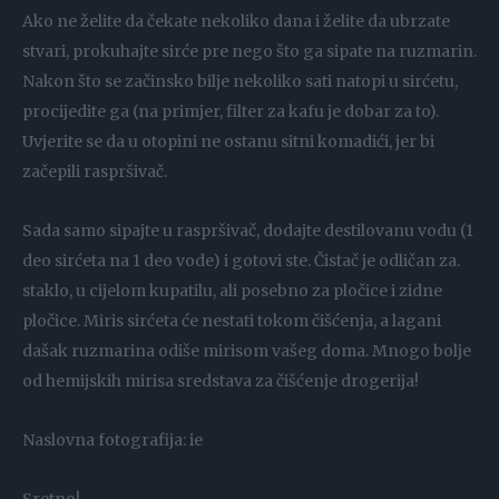
Ako ne želite da čekate nekoliko dana i želite da ubrzate
stvari, prokuhajte sirće pre nego što ga sipate na ruzmarin.
Nakon što se začinsko bilje nekoliko sati natopi u sirćetu,
procijedite ga (na primjer, filter za kafu je dobar za to).
Uvjerite se da u otopini ne ostanu sitni komadići, jer bi
začepili raspršivač.
Sada samo sipajte u raspršivač, dodajte destilovanu vodu (1
deo sirćeta na 1 deo vode) i gotovi ste. Čistač je odličan za.
staklo, u cijelom kupatilu, ali posebno za pločice i zidne
pločice. Miris sirćeta će nestati tokom čišćenja, a lagani
dašak ruzmarina odiše mirisom vašeg doma. Mnogo bolje
od hemijskih mirisa sredstava za čišćenje drogerija!
Naslovna fotografija: ie