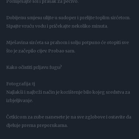
Pomiješajte sol i prašak za pecivo.
Dobijenu smjesu ulijte u sudoper i prelijte toplim sirćetom.
Sipajte vruću vodu i pričekajte nekoliko minuta.
Mješavina sirćeta sa prahom i solju potpuno će otopiti sve
što je začepilo cijev. Probao sam.
Kako očistiti prljavu fugu?
Fotografija: tj
Najlakši i najbrži način je korištenje bilo kojeg sredstva za
izbjeljivanje.
Četkicom za zube nanesete je na sve zglobove i ostavite da
djeluje prema preporukama.