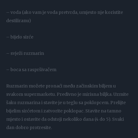
– voda (ako vam je voda pretvrda, umjesto nje koristite
destiliranu)
– bijelo sirće
– svježi ruzmarin
– boca sa raspršivačem
Ruzmarin možete pronaći među začinskim biljem u
svakom supermarketu. Predivno je mirisna biljka. Uzmite
šaku ruzmarina i stavite je u teglu sa poklopcem. Prelijte
bijelim sirćetom i zatvorite poklopac. Stavite na tamno
mjesto i ostavite da odstoji nekoliko dana (4 do 5). Svaki
dan dobro protresite.