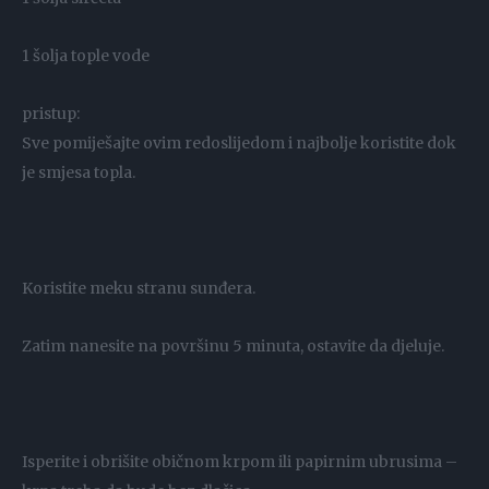
1 šolja tople vode
pristup:
Sve pomiješajte ovim redoslijedom i najbolje koristite dok
je smjesa topla.
Koristite meku stranu sunđera.
Zatim nanesite na površinu 5 minuta, ostavite da djeluje.
Isperite i obrišite običnom krpom ili papirnim ubrusima –