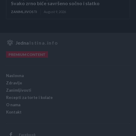
Svako zrno biće savršeno sočno i slatko
ZANIMLJIVOSTI
August 9, 2026
Jedna
Istina.info
PREMIUM CONTENT
Naslovna
Zdravlje
Zanimljivosti
Recepti za torte i kolače
O nama
Kontakt
Facebook