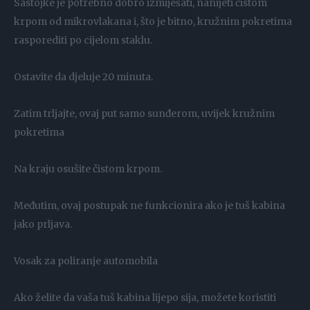
Sastojke je potrebno dobro izmiješati, nanijeti čistom
krpom od mikrovlakana i, što je bitno, kružnim pokretima
rasporediti po cijelom staklu.
Ostavite da djeluje 20 minuta.
Zatim trljajte, ovaj put samo sunđerom, uvijek kružnim
pokretima
Na kraju osušite čistom krpom.
Međutim, ovaj postupak ne funkcionira ako je tuš kabina
jako prljava.
Vosak za poliranje automobila
Ako želite da vaša tuš kabina lijepo sija, možete koristiti