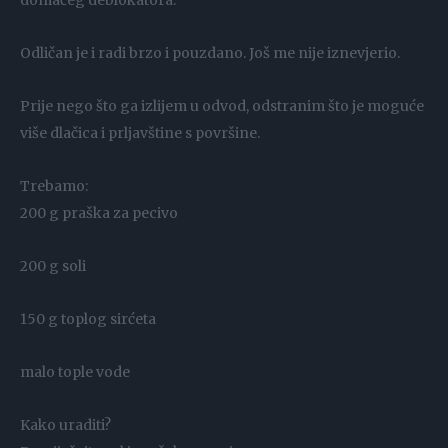
domaćeg deblokatora.
Odličan je i radi brzo i pouzdano. Još me nije iznevjerio.
Prije nego što ga izlijem u odvod, odstranim što je moguće
više dlačica i prljavštine s površine.
Trebamo:
200 g praška za pecivo
200 g soli
150 g toplog sirćeta
malo tople vode
Kako uraditi?