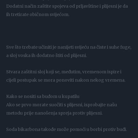
Dodatni način zaštite spojeva od prljavštine i plijesni je da
ih tretirate običnom svijećom.
Sve što trebate učiniti je nanijeti svijeću na čiste i suhe fuge,
a sloj voska ih dodatno štiti od plijesni.
Stvara zaštitni sloj koji se, međutim, vremenom ispire i
cijeli postupak se mora ponoviti nakon nekog vremena.
Kako se nositi sa buđom u kupatilu
Ako se prvo morate suočiti s plijesni, isprobajte našu
metodu prije nanošenja spreja protiv plijesni.
Soda bikarbona takođe može pomoći u borbi protiv buđi.