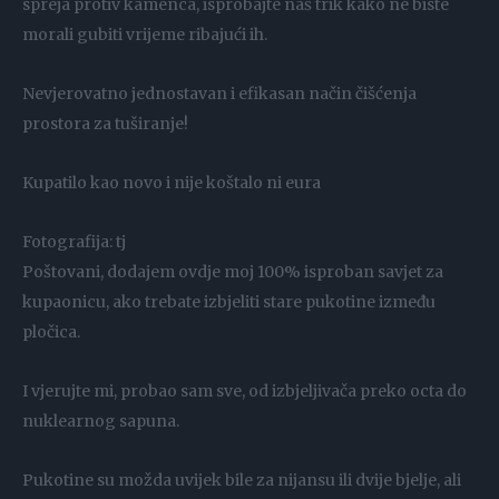
spreja protiv kamenca, isprobajte naš trik kako ne biste
morali gubiti vrijeme ribajući ih.
Nevjerovatno jednostavan i efikasan način čišćenja
prostora za tuširanje!
Kupatilo kao novo i nije koštalo ni eura
Fotografija: tj
Poštovani, dodajem ovdje moj 100% isproban savjet za
kupaonicu, ako trebate izbjeliti stare pukotine između
pločica.
I vjerujte mi, probao sam sve, od izbjeljivača preko octa do
nuklearnog sapuna.
Pukotine su možda uvijek bile za nijansu ili dvije bjelje, ali