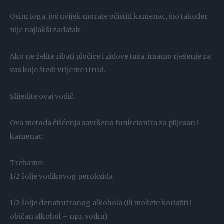
Osim toga, još uvijek morate očistiti kamenac, što također
nije najlakši zadatak.
Ako ne želite ribati pločice i zidove tuša, imamo rješenje za
vas koje štedi vrijeme i trud.
Slijedite ovaj vodič.
Ova metoda čišćenja savršeno funkcionira za plijesan i
kamenac.
Trebamo:
1/2 šolje vodikovog peroksida
1/2 šolje denaturiranog alkohola (ili možete koristiti i
običan alkohol – npr. votku)