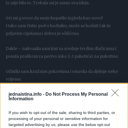
to nije bilo to. Trebala mi je samo ova ideja.
Svi mi govore da moje kupatilo izgleda kao novo!
I tako sam čistio pod u hodniku, može se hodati čak iu
prljavim cipelama i dobro je očišćeno.
Dakle – nakvasila sam kist sa srednje tvrdim dlačicama i
posula praškom za pecivo (oko 2-3 paketića) na pukotine.
Očistila sam kružnim pokretima i ostavila da djeluje neko
vrijeme.
jednaistina.info -
Do Not Process My Personal
Zatim sam isprala vodom u kojoj sam rastvorila vrećicu
Information
limunske kiseline.
If you wish to opt-out of the sale, sharing to third parties, or
To je to, pukotine kao nove.
processing of your personal or sensitive information for
targeted advertising by us, please use the below opt-out