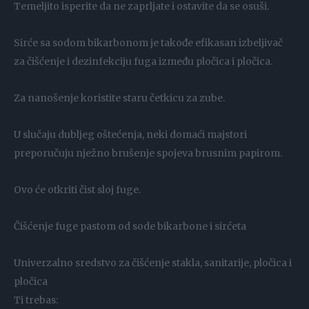
Temeljito isperite da ne zaprljate i ostavite da se osuši.
Sirće sa sodom bikarbonom je takođe efikasan izbeljivač
za čišćenje i dezinfekciju fuga između pločica i pločica.
Za nanošenje koristite staru četkicu za zube.
U slučaju dubljeg oštećenja, neki domaći majstori
preporučuju nježno brušenje spojeva brusnim papirom.
Ovo će otkriti čist sloj fuge.
Čišćenje fuge pastom od sode bikarbone i sirćeta
Univerzalno sredstvo za čišćenje stakla, sanitarije, pločica i
pločica
Ti trebas: