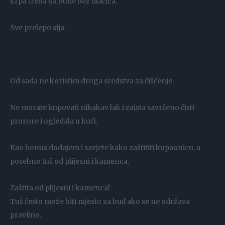
krpa treba da bude bez dlačica.
Sve prelepo sija.
Od sada ne koristim druga sredstva za čišćenje.
Ne morate kupovati nikakav lak i zaista savršeno čisti
prozore i ogledala u kući.
Kao bonus dodajem i savjete kako zaštititi kupaonicu, a
posebno tuš od plijesni i kamenca.
Zaštita od plijesni i kamenca!
Tuš često može biti mjesto za buđ ako se ne održava
pravilno.