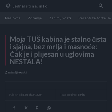
Jedna
Istina.info
Naslovna
Zdravlje
Zanimljivosti
Recepti za torte i k
Moja TUŠ kabina je stalno čista
i sjajna, bez mrlja i masnoće:
Čak je i plijesan u uglovima
NESTALA!
Zanimljivosti
Reading time:
8
min.
Published:
March 24, 2024