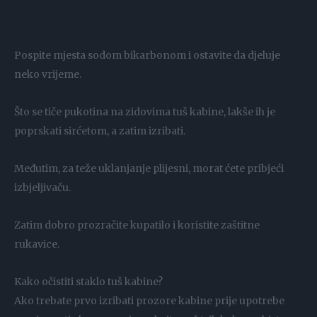
Pospite mjesta sodom bikarbonom i ostavite da djeluje
neko vrijeme.
Što se tiče pukotina na zidovima tuš kabine, lakše ih je
poprskati sirćetom, a zatim izribati.
Međutim, za teže uklanjanje plijesni, morat ćete pribjeći
izbjeljivaču.
Zatim dobro prozračite kupatilo i koristite zaštitne
rukavice.
Kako očistiti staklo tuš kabine?
Ako trebate prvo izribati prozore kabine prije upotrebe