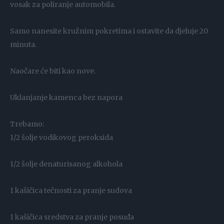
vosak za poliranje automobila.
Samo nanesite kružnim pokretima i ostavite da djeluje 20
minuta.
Naočare će biti kao nove.
Uklanjanje kamenca bez napora
Trebamo:
1/2 šolje vodikovog peroksida
1/2 šolje denaturisanog alkohola
1 kašičica tečnosti za pranje sudova
1 kašičica sredstva za pranje posuđa