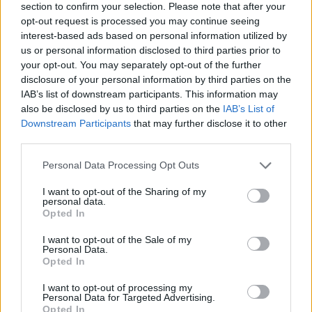
section to confirm your selection. Please note that after your
Kada njome pređete i preko pločica, one će zablistati kao
opt-out request is processed you may continue seeing
nove.
interest-based ads based on personal information utilized by
us or personal information disclosed to third parties prior to
your opt-out. You may separately opt-out of the further
A novo kupatilo uopste nemam, plocice su stare vec dobrih
disclosure of your personal information by third parties on the
20 godina, ali posle ovoga sijaju kao nove!
IAB’s list of downstream participants. This information may
also be disclosed by us to third parties on the
IAB’s List of
Fotografija: tj
Downstream Participants
that may further disclose it to other
third parties.
U toaletu koristim i prašak za pecivo za kamenac – sipam
ga, ostavim preko noći i onda samo isperem i mirna sam.
Personal Data Processing Opt Outs
Prašak za pecivo je moj verni pratilac!
I want to opt-out of the Sharing of my
personal data.
Opted In
Klaudia G.
I want to opt-out of the Sale of my
Personal Data.
Protiv mirisa iz odvoda, ovo je jedinica
Opted In
I want to opt-out of processing my
Fotografija: tj
Personal Data for Targeted Advertising.
Pošto mi je hemija bukvalno pojela kadu pod tušem, više je
Opted In