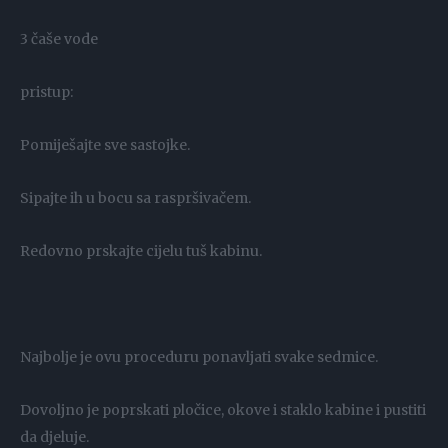
3 čaše vode
pristup:
Pomiješajte sve sastojke.
Sipajte ih u bocu sa raspršivačem.
Redovno prskajte cijelu tuš kabinu.
Najbolje je ovu proceduru ponavljati svake sedmice.
Dovoljno je poprskati pločice, okove i staklo kabine i pustiti
da djeluje.