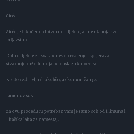
Sretno!
Sirće
Sirće je također djelotvorno i djeluje, ali ne uklanja svu
prljavštinu.
Dobro djeluje za svakodnevno čišćenje i sprječava
stvaranje ružnih mrlja od naslaga kamenca.
Ne šteti zdravlju ili okolišu, a ekonomičan je.
Limunov sok
Za ovu proceduru potreban vam je samo sok od 1 limuna i
1 kašika laka za nameštaj.