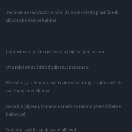
Tečnost ne sadrži sirće, tako da neće oštetiti plastične ili
silikonske delove kabine.
Jednostavan način rješavanja plijesni pod tušem
Ova mješavina štiti od plijesni i kamenca.
Koristite ga redovno, čak i nakon tuširanja, i zaboravićete
na ribanje nedeljama.
Neće biti plijesni, kamenca i neće se razmnožavati štetne
bakterije!
Dodatna zaštita spojeva od plijesni