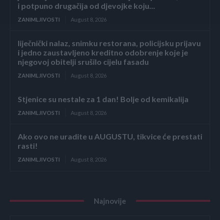
i potpuno drugačija od djevojke koju...
ZANIMLJIVOSTI
August 8, 2026
liječnički nalaz, snimku restorana, policijsku prijavu
i jedno zaustavljeno kreditno odobrenje koje je
njegovoj obitelji srušilo cijelu fasadu
ZANIMLJIVOSTI
August 8, 2026
Stjenice su nestale za 1 dan! Bolje od kemikalija
ZANIMLJIVOSTI
August 8, 2026
Ako ovo ne uradite u AUGUSTU, tikvice će prestati
rasti!
ZANIMLJIVOSTI
August 8, 2026
Najnovije