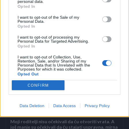
personal data.
Opted In
Ne morate čupati celu biljku nego samo razgrnite slamu,
I want to opt-out of the Sale of my
povadite veće gomolje i ponovo nagrnite slamu pa će
Personal Data.
manji gomolji dalje rasti.
Opted In
I want to opt-out of processing my
Na ovaj način imaće krompira u izobilju i bićete zadovoljni
Personal Data for Targeted Advertising.
Opted In
plodovima
I want to opt-out of Collection, Use,
Retention, Sale, and/or Sharing of my
(Espreso/
Krstarica
/M.O./Prenosi M.M.)
Personal Data that Is Unrelated with the
Purposes for which it was collected.
Opted Out
CONFIRM
Povezano
Data Deletion
Data Access
Privacy Policy
Moji roditelji nisu očekivali da ću otvoriti vrata. A
još manje su očekivali da ću stajati uspravna, mirna