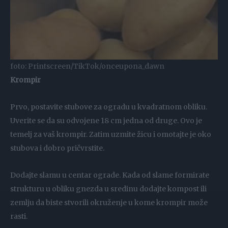
foto: Printscreen/TikTok/onceupona_dawn
Krompir
Prvo, postavite stubove za ogradu u kvadratnom obliku.
Uverite se da su odvojene 18 cm jedna od druge. Ovo je
temelj za vaš krompir. Zatim uzmite žicu i omotajte je oko
stubova i dobro pričvrstite.
Dodajte slamu u centar ograde. Kada od slame formirate
strukturu u obliku gnezda u sredinu dodajte kompost ili
zemlju da biste stvorili okruženje u kome krompir može
rasti.