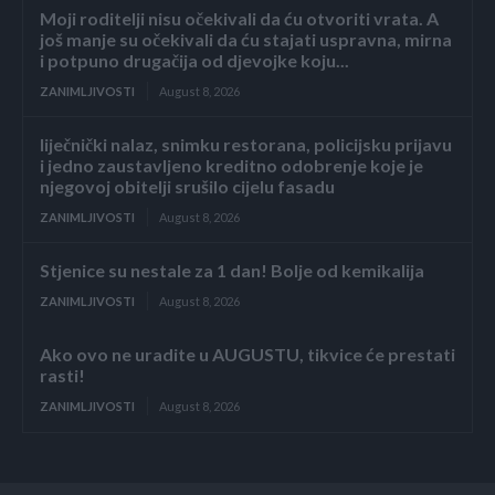
Moji roditelji nisu očekivali da ću otvoriti vrata. A
još manje su očekivali da ću stajati uspravna, mirna
i potpuno drugačija od djevojke koju...
ZANIMLJIVOSTI
August 8, 2026
liječnički nalaz, snimku restorana, policijsku prijavu
i jedno zaustavljeno kreditno odobrenje koje je
njegovoj obitelji srušilo cijelu fasadu
ZANIMLJIVOSTI
August 8, 2026
Stjenice su nestale za 1 dan! Bolje od kemikalija
ZANIMLJIVOSTI
August 8, 2026
Ako ovo ne uradite u AUGUSTU, tikvice će prestati
rasti!
ZANIMLJIVOSTI
August 8, 2026