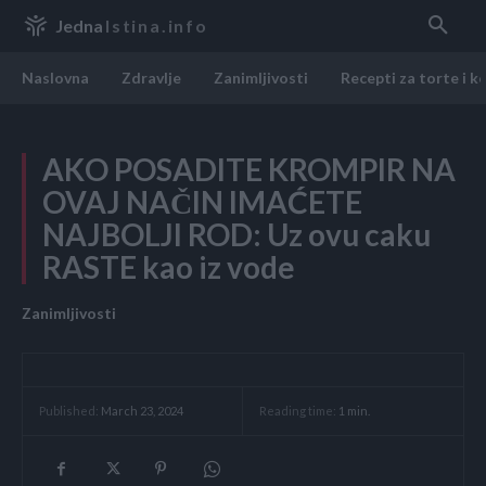
Jedna
Istina.info
Naslovna
Zdravlje
Zanimljivosti
Recepti za torte i k
AKO POSADITE KROMPIR NA
OVAJ NAČIN IMAĆETE
NAJBOLJI ROD: Uz ovu caku
RASTE kao iz vode
Zanimljivosti
Reading time:
1
min.
Published:
March 23, 2024