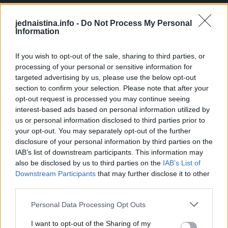
Uzmite dva kilograma krompira
(oko 8 srednjih krompira)
jednaistina.info -
Do Not Process My Personal
i isecite ih. Ako možete, potrudite se da krompir bude
Information
proklijao jer to funkcioniše kao seme.
If you wish to opt-out of the sale, sharing to third parties, or
processing of your personal or sensitive information for
Stavite krompir u zemlju i uverite se da su zeleni pupoljci
targeted advertising by us, please use the below opt-out
okrenuti prema slami. Onda pokrijte krompir sa nekoliko
section to confirm your selection. Please note that after your
centimetara zemlje i položite još jedan red krompira.
opt-out request is processed you may continue seeing
interest-based ads based on personal information utilized by
Uradite to dok nestane krompira.
us or personal information disclosed to third parties prior to
your opt-out. You may separately opt-out of the further
Slama pomaže da tlo ostane oko 10 stepeni toplije što
disclosure of your personal information by third parties on the
pospešuje rast krompira.
IAB’s list of downstream participants. This information may
also be disclosed by us to third parties on the
IAB’s List of
Downstream Participants
that may further disclose it to other
U slučaju da nema kiše, zalijte krompir u nekoliko navrata.
third parties.
Personal Data Processing Opt Outs
Berba je još jedostavnija. Sedmicu nakon što procveta,
mladi krompiri spremni su za vađenje.
I want to opt-out of the Sharing of my