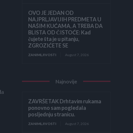
OVO JE JEDAN OD
NAJPRLJAVIJIH PREDMETA U
NAŠIM KUĆAMA, A TREBA DA
BLISTA OD ČISTOĆE: Kad
čujete šta je u pitanju,
ZGROZIĆETE SE
ZANIMLJIVOSTI
August 7, 2026
Najnovije
da
ZAVRŠETAK Drhtavim rukama
ponovno sam pogledala
posljednju stranicu.
ZANIMLJIVOSTI
August 7, 2026