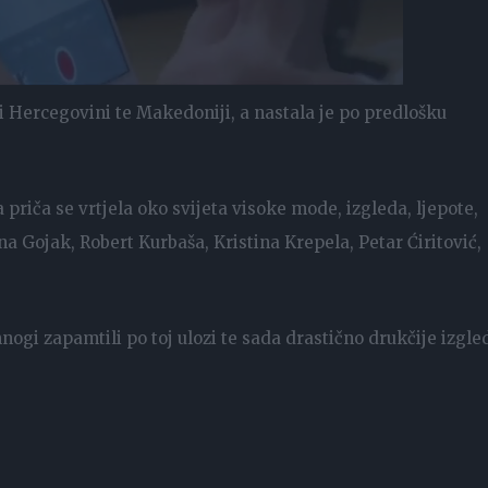
i i Hercegovini te Makedoniji, a nastala je po predlošku
 priča se vrtjela oko svijeta visoke mode, izgleda, ljepote,
na Gojak, Robert Kurbaša, Kristina Krepela, Petar Ćiritović,
mnogi zapamtili po toj ulozi te sada drastično drukčije izgle