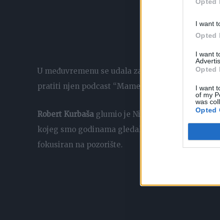
Opted 
I want t
Opted 
I want 
Advertis
Opted 
U međuvremenu se udala za redatelja Sinišu Bajt
pratiti njen podcast “Mame kod Lane”.
I want t
of my P
was col
Opted 
Robert Kurbaša
glumio je Ninog šefa Davida Glo
kojeg smo godinama gledali u brojnim televizij
fokusiran na pozorište.