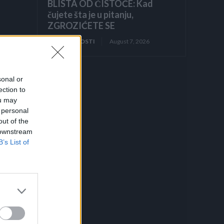
BLISTA OD ČISTOĆE: Kad
čujete šta je u pitanju,
ZGROZIĆETE SE
ZANIMLJIVOSTI
August 7, 2026
sonal or
ection to
ou may
 personal
out of the
 downstream
B’s List of