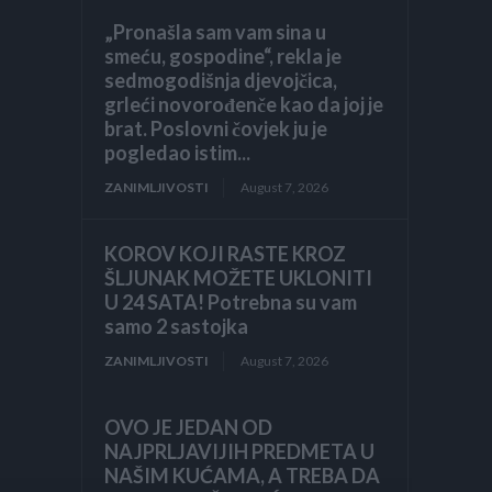
„Pronašla sam vam sina u
smeću, gospodine“, rekla je
sedmogodišnja djevojčica,
grleći novorođenče kao da joj je
brat. Poslovni čovjek ju je
pogledao istim...
ZANIMLJIVOSTI
August 7, 2026
KOROV KOJI RASTE KROZ
ŠLJUNAK MOŽETE UKLONITI
U 24 SATA! Potrebna su vam
samo 2 sastojka
ZANIMLJIVOSTI
August 7, 2026
OVO JE JEDAN OD
NAJPRLJAVIJIH PREDMETA U
NAŠIM KUĆAMA, A TREBA DA