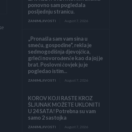
ponovno sam pogledala
posljednju stranicu.
ZANIMLJIVOSTI
August 7, 2026
ke
„Pronašla sam vam sina u
smeću, gospodine“, rekla je
sedmogodišnja djevojčica,
grleći novorođenče kao da joj je
brat. Poslovni čovjek ju je
pogledao istim...
ZANIMLJIVOSTI
August 7, 2026
KOROV KOJI RASTE KROZ
ŠLJUNAK MOŽETE UKLONITI
U 24 SATA! Potrebna su vam
samo 2 sastojka
ZANIMLJIVOSTI
August 7, 2026