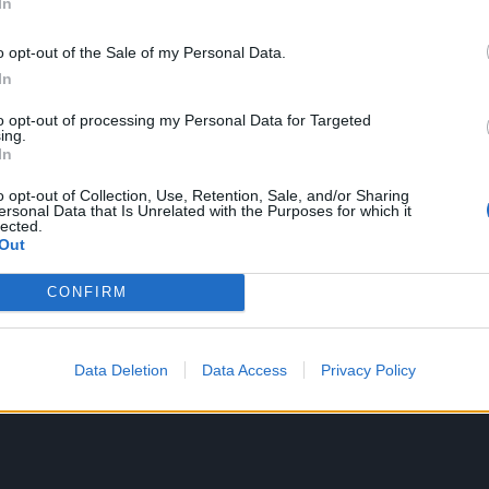
In
o opt-out of the Sale of my Personal Data.
In
to opt-out of processing my Personal Data for Targeted
ing.
In
a i većinom glumi u pozorištu. Trenutno gledatelji mogu
o opt-out of Collection, Use, Retention, Sale, and/or Sharing
ersonal Data that Is Unrelated with the Purposes for which it
lected.
Out
watzkog, bogatog nasljednika prestižne modne kuće. Glum
skim sapunicama i filmovima, danas možemo danas je
CONFIRM
Data Deletion
Data Access
Privacy Policy