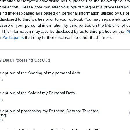
formation for targeted advertising by us, please use the below opt-out s
r selection. Please note that after your opt-out request is processed y
eing interest-based ads based on personal information utilized by us or
disclosed to third parties prior to your opt-out. You may separately opt-
losure of your personal information by third parties on the IAB’s list of
. This information may also be disclosed by us to third parties on the
IA
kao korov!
Participants
that may further disclose it to other third parties.
esplatno razmnožavati nove biljke.
l Data Processing Opt Outs
o opt-out of the Sharing of my personal data.
In
ovety ot Eleny.
o opt-out of the Sale of my Personal Data.
e mu sve stabljike iznad zemlje, osim 2-3, koje pustite da
In
to opt-out of processing my Personal Data for Targeted
ing.
In
ke i sipajte u lonac s matičnom biljkom.