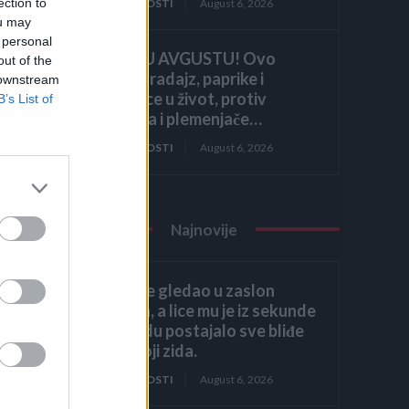
ection to
ZANIMLJIVOSTI
August 6, 2026
ou may
 personal
HITNO U AVGUSTU! Ovo
out of the
vraća paradajz, paprike i
 downstream
krastavce u život, protiv
B’s List of
štetočina i plemenjače…
ZANIMLJIVOSTI
August 6, 2026
Najnovije
Héctor je gledao u zaslon
računala, a lice mu je iz sekunde
u sekundu postajalo sve bliđe
bijeloj boji zida.
ZANIMLJIVOSTI
August 6, 2026