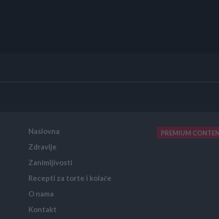
Naslovna
PREMIUM CONTE
Zdravlje
placeholder text
Zanimljivosti
Recepti za torte i kolače
O nama
Kontakt