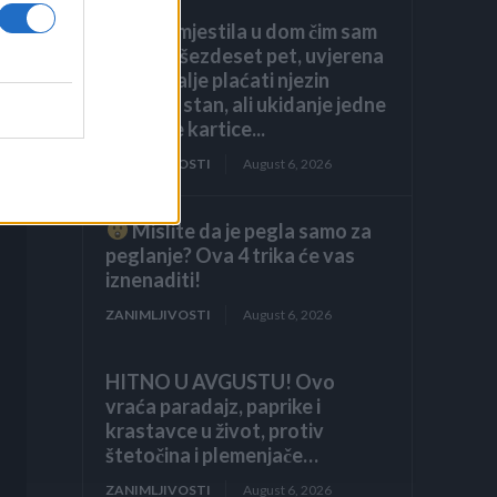
Kći me smjestila u dom čim sam
navršila šezdeset pet, uvjerena
da ću i dalje plaćati njezin
luksuzni stan, ali ukidanje jedne
dodatne kartice...
ZANIMLJIVOSTI
August 6, 2026
Mislite da je pegla samo za
peglanje? Ova 4 trika će vas
iznenaditi!
ZANIMLJIVOSTI
August 6, 2026
HITNO U AVGUSTU! Ovo
vraća paradajz, paprike i
krastavce u život, protiv
štetočina i plemenjače…
ZANIMLJIVOSTI
August 6, 2026