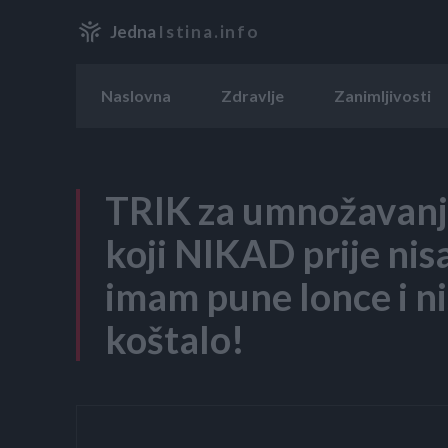
Jedna
Istina.info
Naslovna
Zdravlje
Zanimljivosti
TRIK za umnožavanj
koji NIKAD prije nis
imam pune lonce i ni
koštalo!