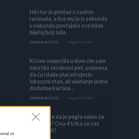
Héctor je gledao u zaslon
računala, a lice mu je iz sekunde
u sekundu postajalo sve bliđe
bijeloj boji zida.
ZANIMLJIVOSTI
August 6, 2026
Kći me smjestila u dom čim sam
navršila šezdeset pet, uvjerena
da ću i dalje plaćati njezin
luksuzni stan, ali ukidanje jedne
dodatne kartice...
ZANIMLJIVOSTI
August 6, 2026
Mislite da je pegla samo za
peglanje? Ova 4 trika će vas
iznenaditi!
sonal or