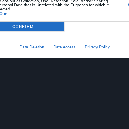
o opt-out of Collection, Use, Retention, Sale, and/or Sharing
ersonal Data that Is Unrelated with the Purposes for which it
lected.
 i ostavite da odstoje dok biljka ne pusti nove korijene.
Out
CONFIRM
Data Deletion
Data Access
Privacy Policy