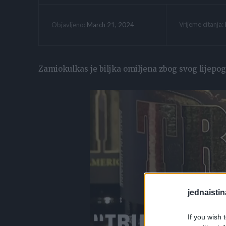
Vrijeme citanja:
March 21, 2024
Objavljeno:
Zamiokulkas je biljka omiljena zbog svog lijepog 
jednaistin
If you wish 