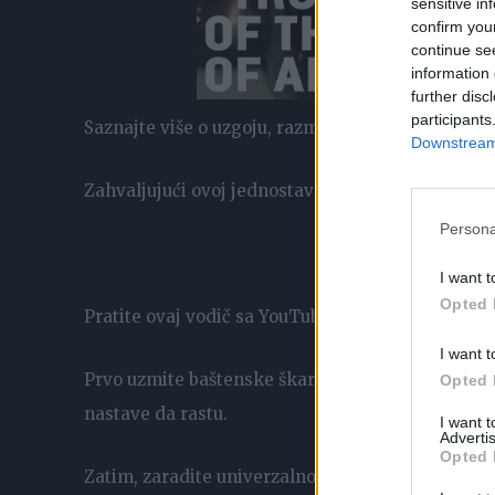
sensitive in
confirm you
continue se
information 
further disc
participants
Saznajte više o uzgoju, razmnožavanju i rasti će 
Downstream 
Zahvaljujući ovoj jednostavnoj metodi, možete b
Persona
I want t
Opted 
Pratite ovaj vodič sa YouTube kanala Cvetočnye s
I want t
Prvo uzmite baštenske škare, zamiokulku i odrežit
Opted 
nastave da rastu.
I want 
Advertis
Opted 
Zatim, zaradite univerzalno gnojivo za sobne bilj