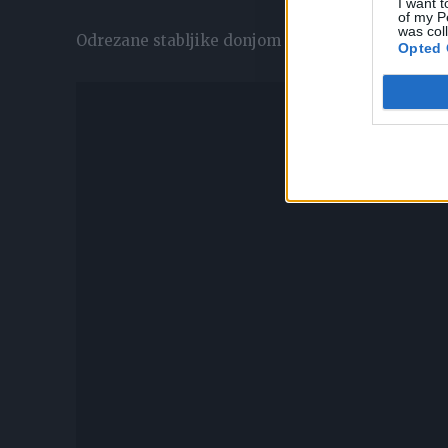
I want t
of my P
was col
Odrezane stabljike donjom stranom uronite u vodu
Opted 