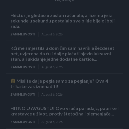
Héctor je gledao u zaslon računala, a lice mu je iz
sekunde u sekundu postajalo sve bliđe bijeloj boji
zida.
ZANIMLJIVOSTI
August 6, 2026
Kći me smjestila u dom čim sam navršila šezdeset
pet, uvjerena da ću i dalje plaćati njezin luksuzni
stan, ali ukidanje jedne dodatne kartice...
ZANIMLJIVOSTI
August 6, 2026
Mislite da je pegla samo za peglanje? Ova 4
trika će vas iznenaditi!
ZANIMLJIVOSTI
August 6, 2026
HITNO U AVGUSTU! Ovo vraća paradajz, paprike i
krastavce u život, protiv štetočina i plemenjače…
ZANIMLJIVOSTI
August 6, 2026