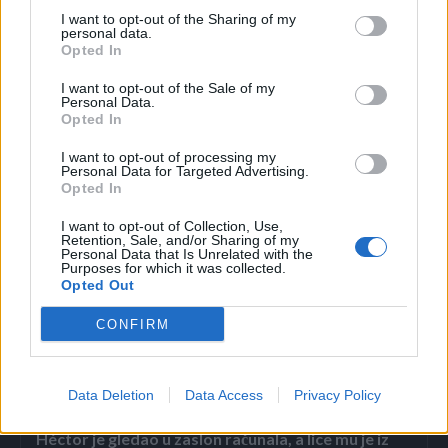
I want to opt-out of the Sharing of my
Kada je napustio ordinaciju, rekao sam sebi: „Takvu ljubav
personal data.
Opted In
želim u svom životu”.
I want to opt-out of the Sale of my
Personal Data.
Istinska ljubav nije ni fizička, ni romantična. Istinska ljubav
Opted In
je prihvaćanje svega što je bilo, što jest, što će biti, i što neće
I want to opt-out of processing my
biti. Najsretniji ljudi ne moraju imati najbolje od svega; oni
Personal Data for Targeted Advertising.
će napraviti najbolje od onoga što imaju!
Opted In
I want to opt-out of Collection, Use,
preuzeto
Retention, Sale, and/or Sharing of my
Personal Data that Is Unrelated with the
Purposes for which it was collected.
Opted Out
CONFIRM
Povezano
Data Deletion
Data Access
Privacy Policy
Héctor je gledao u zaslon računala, a lice mu je iz