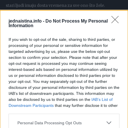
stari ljudi imaju dosta vremena za sve ono što žele.
Odgovorio mi je da žuri u starački dom na doručak sa
suprugom. Pitao sam ga kako je njezino zdravlje. Rekao mi
jednaistina.info -
Do Not Process My Personal
Information
je da je ona ondje već duže vrijeme i da ima Alzheimerovu
bolest. Zanimalo me hoće li se njegova žena ljutiti ako malo
If you wish to opt-out of the sale, sharing to third parties, or
zakasni…
processing of your personal or sensitive information for
targeted advertising by us, please use the below opt-out
section to confirm your selection. Please note that after your
Odgovorio je da ona više ne zna tko je on i da ga već pet
opt-out request is processed you may continue seeing
godina ne prepoznaje.
interest-based ads based on personal information utilized by
us or personal information disclosed to third parties prior to
your opt-out. You may separately opt-out of the further
Bio sam iznenađen i upitao ga: „A vi joj i dalje svakog jutra
disclosure of your personal information by third parties on the
dolazite, iako ona ne zna tko ste?”
IAB’s list of downstream participants. This information may
also be disclosed by us to third parties on the
IAB’s List of
Nasmijao se, potapšao me po ruci i rekao: „Ona mene ne
Downstream Participants
that may further disclose it to other
third parties.
zna, ali ja nju znam…”
Personal Data Processing Opt Outs
Tijelom su mi prošli trnci. Jedva sam suzdržavao suze.