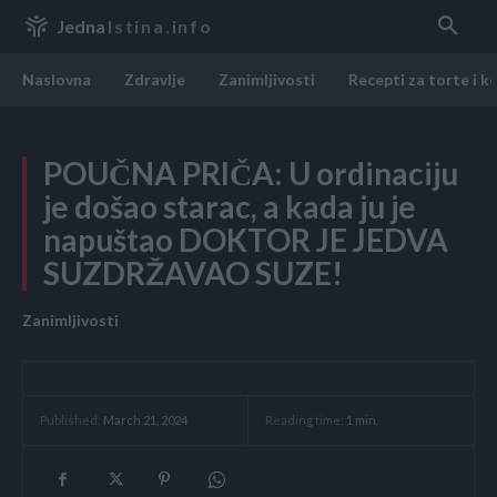
Jedna
Istina.info
Naslovna
Zdravlje
Zanimljivosti
Recepti za torte i k
POUČNA PRIČA: U ordinaciju
je došao starac, a kada ju je
napuštao DOKTOR JE JEDVA
SUZDRŽAVAO SUZE!
Zanimljivosti
Reading time:
1
min.
Published:
March 21, 2024