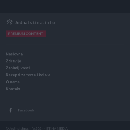
Jedna
Istina.info
PREMIUM CONTENT
Naslovna
Zdravlje
Zanimljivosti
Recepti za torte i kolače
O nama
Kontakt
Facebook
© JedinaIstina.info 2024 - ISTINA MEDIA