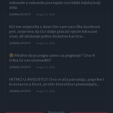
sekunde u sekundu postajalo sve bliđe bijeloj boji
zida.
ZANIMLJIVOSTI
August 6, 2026
Kći me smjestila u dom čim sam navršila šezdeset
pet, uvjerena da ću i dalje plaćati njezin luksuzni
stan, ali ukidanje jedne dodatne kartice...
ZANIMLJIVOSTI
August 6, 2026
Mislite da je pegla samo za peglanje? Ova 4
trika će vas iznenaditi!
ZANIMLJIVOSTI
August 6, 2026
HITNO U AVGUSTU! Ovo vraća paradajz, paprike i
krastavce u život, protiv štetočina i plemenjače…
ZANIMLJIVOSTI
August 6, 2026
Najnovije