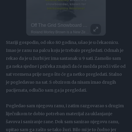
Kayaker Disappears Into Rushing Waterfall
Off The Grid Snowboard Glides!
This Dog 
Parkour P
i' for a reason!
Roland Morley Brown is a New Zealand snowboarder, known for backcountry missions and big mountain descents! He’s sailed to the fjords of Norway and tracked fresh lines at The Remarkables in NZ He's ridden out on some dreamy lines, the top snowboarding spots are always unmatched! What's your favorite snowboarding spot?
DO NOT TRY Huge 10m Sandpit drop... Enea achieved a Swiss record with this 1
Stariji gospodin, od oko 80 godina, ušao je u čekaonicu.
Imao je ranu na palcu koju je trebalo pregledati. Odmah je
rekao da je u žurbi jer ima sastanak u 9 sati. Zamolio sam
ga neka sjedne i pričeka znajući da će možda proći i više od
sat vremena prije nego što će ga netko pregledati. Stalno
je pogledavao na sat. S obzirom da nisam imao drugih
pacijenata, odlučio sam ga ja pregledati.
Pogledao sam njegovu ranu, i zatim razgovarao s drugim
liječnikom te dobio potreban materijal za uklanjanje
šavova i saniranje rane. Dok sam sanirao njegovu ranu,
upitao sam ga zašto se tako žuri. Bilo mi je to čudno jer