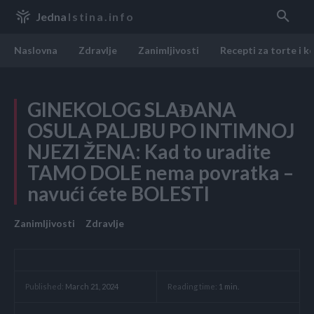
Jedna
Istina.info
Naslovna
Zdravlje
Zanimljivosti
Recepti za torte i k
GINEKOLOG SLAĐANA
OSULA PALJBU PO INTIMNOJ
NJEZI ŽENA: Kad to uradite
TAMO DOLE nema povratka –
navući ćete BOLESTI
Zanimljivosti
Zdravlje
Reading time:
1
min.
Published:
March 21, 2024