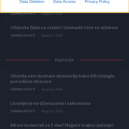
Data Deletion
Data Access
Privacy Policy
Mravi su nestali za 1 dan! Najjače trajno rješenje!
ZANIMLJIVOSTI
August 6, 2026
Objesite flašu na stablo! Iznenadit ćete se učinkom
ZANIMLJIVOSTI
August 6, 2026
Najnovije
Glumila sam da imam demenciju kako bih izbjegla
porodične obaveze
ZANIMLJIVOSTI
August 6, 2026
Licemjerje na dženazama i sahranama
ZANIMLJIVOSTI
August 6, 2026
Mravi su nestali za 1 dan! Najjače trajno rješenje!