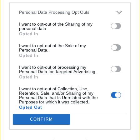
upozorila je za kraj ginekološkinja i dodala da se ćelije u
Personal Data Processing Opt Outs
ženskom polnom organu regenerišu na svakih 96 sati.
I want to opt-out of the Sharing of my
personal data.
(Espreso/
mondo/T.B
./prenela T.M.)
Opted In
I want to opt-out of the Sale of my
Personal Data.
Opted In
I want to opt-out of processing my
Personal Data for Targeted Advertising.
Povezano
Opted In
I want to opt-out of Collection, Use,
Glumila sam da imam demenciju kako bih izbjegla
Retention, Sale, and/or Sharing of my
Personal Data that Is Unrelated with the
porodične obaveze
Purposes for which it was collected.
Opted Out
ZANIMLJIVOSTI
August 6, 2026
CONFIRM
Licemjerje na dženazama i sahranama
ZANIMLJIVOSTI
August 6, 2026