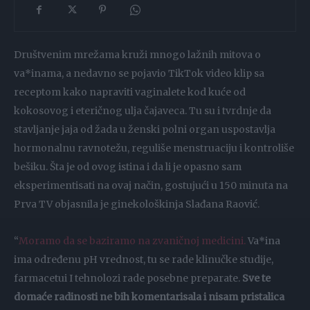
Društvenim mrežama kruži mnogo lažnih mitova o
va*inama, a nedavno se pojavio TikTok video klip sa
receptom kako napraviti vaginalete kod kuće od
kokosovog i eteričnog ulja čajaveca. Tu su i tvrdnje da
stavljanje jaja od žada u ženski polni organ uspostavlja
hormonalnu ravnotežu, reguliše menstruaciju i kontroliše
bešiku. Šta je od ovog istina i da li je opasno sam
eksperimentisati na ovaj način, gostujući u 150 minuta na
Prva TV objasnila je ginekološkinja Slađana Raović.
“
Moramo da se baziramo na zvaničnoj medicini.
Va*ina
ima određenu pH vrednost, tu se rade klinučke studije,
farmacetui I tehnolozi rade posebne preparate.
Sve te
domaće radinosti ne bih komentarisala i nisam pristalica