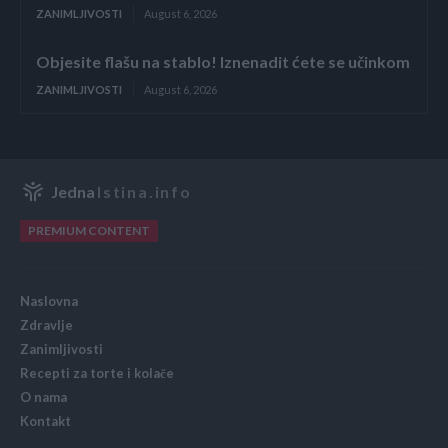
ZANIMLJIVOSTI
August 6, 2026
Objesite flašu na stablo! Iznenadit ćete se učinkom
ZANIMLJIVOSTI
August 6, 2026
Jedna
Istina.info
PREMIUM CONTENT
Naslovna
Zdravlje
Zanimljivosti
Recepti za torte i kolače
O nama
Kontakt