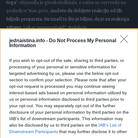
toga
”, objasnila je ginekološkinja, a zatim se osvrnula na
posledice.
“Kao prvo,
možete da dobijete reakciju od tih
biljnih preparata. Ne znači to što je biljno, da je za svakoga
zdravo
. Lekar preporučuje!”, dodala je.
jednaistina.info -
Do Not Process My Personal
Postavlja se pitanje šta to možemo od kućnih radinosti da
Information
primenjujemo, a tiče se intimne higijene?
Doktorka
Slađan
Raović ističe da ništa ne bi trebalo na svoju ruku da se
If you wish to opt-out of the sale, sharing to third parties, or
processing of your personal or sensitive information for
uzima i primenjuje,
već isljučivo po savetu ginekologa
. Za
targeted advertising by us, please use the below opt-out
to postoje brisevi koji dalje diktiraju terapiju.
section to confirm your selection. Please note that after your
opt-out request is processed you may continue seeing
interest-based ads based on personal information utilized by
“Kada se poremeti pH vrednost
va*ine
, teško kasnije može
us or personal information disclosed to third parties prior to
da se vrati. Dobre bakterije u njoj čuvaju va*inalnu floru i
your opt-out. You may separately opt-out of the further
zdravlje žene. Ukoliko dođe do njihovog smanjenja,
one su
disclosure of your personal information by third parties on the
tada izložene infekcijama
. U zavinosti da li je streptokoka,
IAB’s list of downstream participants. This information may
also be disclosed by us to third parties on the
IAB’s List of
hlamidija, gljivična infekicja, može ozbiljno da se naruši
Downstream Participants
that may further disclose it to other
zdravlje. Ne možemo na svoju ruku da se lečimo”,
third parties.