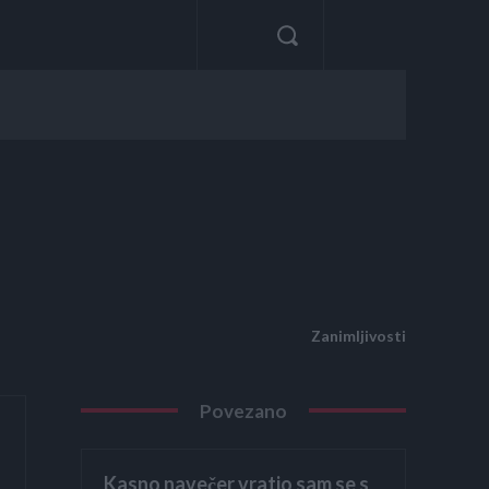
Zanimljivosti
Povezano
Kasno navečer vratio sam se s