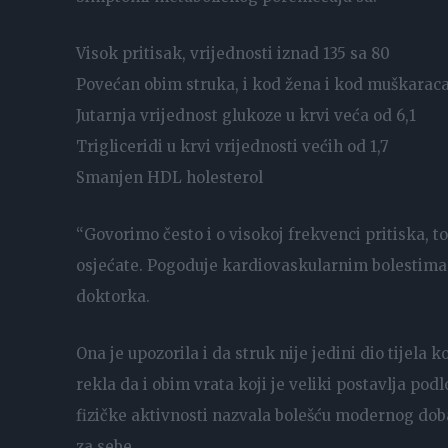
Visok pritisak, vrijednosti iznad 135 sa 80
Povećan obim struka, i kod žena i kod muškarac
Jutarnja vrijednost glukoze u krvi veća od 6,1
Trigliceridi u krvi vrijednosti većih od 1,7
Smanjen HDL holesterol
“Govorimo često i o visokoj frekvenci pritiska, to 
osjećate. Pogoduje kardiovaskularnim bolestima, a
doktorka.
Ona je upozorila i da struk nije jedini dio tijela k
rekla da i obim vrata koji je veliki postavlja po
fizičke aktivnosti nazvala bolešću modernog doba
za sebe.