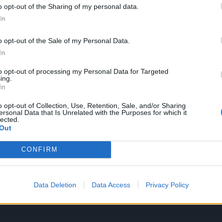
o opt-out of the Sharing of my personal data.
In
o opt-out of the Sale of my Personal Data.
In
to opt-out of processing my Personal Data for Targeted
ing.
In
la je u Jutarnjem programu šta je metabolički sindrom, i
o opt-out of Collection, Use, Retention, Sale, and/or Sharing
ersonal Data that Is Unrelated with the Purposes for which it
a da biste imali razloga za brigu.
lected.
Out
utno aktuelna tema, a označava skup poremećaja u
CONFIRM
ju opasnost po organizam. Oni zajedno “olakšavaju” nastan
ljno imati tri od pet da bi rizik od infarkta, pa čak i napr
Data Deletion
Data Access
Privacy Policy