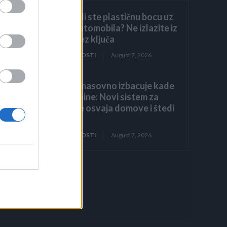
Primijetili ste plastičnu bocu uz
točak automobila? Ne izlazite iz
vozila bez ključa
ZANIMLJIVOSTI
August 7, 2026
Evropa masovno izbacuje kade
i tuš-kabine: Novi sistem za
tuširanje osvaja domove i štedi
prostor
ZANIMLJIVOSTI
August 7, 2026
ak
asne