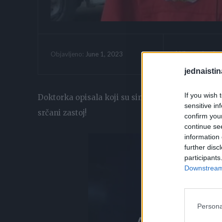
Vrijeme citanja:
June 1, 2023
Objavljeno:
jednaistin
If you wish 
Doktorka opisala koji su simptomi metaboličkog s
sensitive in
srčani zastoj!
confirm you
continue se
information 
further disc
participants
Downstream 
Persona