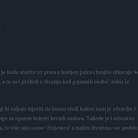
a
je kada stavite tri prsta u korijen palca i brojite otkucaje k
 tu su i prekidi u disanju kod gojaznih osoba”, rekla je
oji bi valjalo mjeriti da bismo znali kakvo nam je zdravlje, i
dlogu za opasne bolesti krvnih sudova. Takođe je i odsustvo
, to više nije samo “činjenica” u našim životima već probl