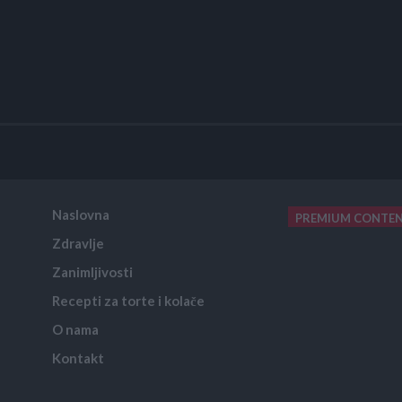
Naslovna
PREMIUM CONTE
Zdravlje
placeholder text
Zanimljivosti
Recepti za torte i kolače
O nama
Kontakt