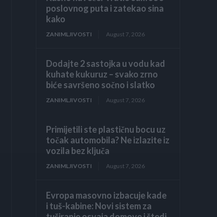
poslovnog puta i zatekao sina
kako
ZANIMLJIVOSTI
August 7, 2026
Dodajte 2 sastojka u vodu kad
kuhate kukuruz – svako zrno
biće savršeno sočno i slatko
ZANIMLJIVOSTI
August 7, 2026
Primijetili ste plastičnu bocu uz
točak automobila? Ne izlazite iz
vozila bez ključa
ZANIMLJIVOSTI
August 7, 2026
Evropa masovno izbacuje kade
i tuš-kabine: Novi sistem za
tuširanje osvaja domove i štedi