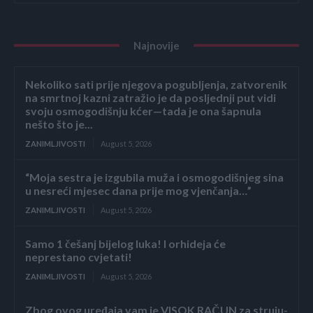
Najnovije
Nekoliko sati prije njegova pogubljenja, zatvorenik
na smrtnoj kazni zatražio je da posljednji put vidi
svoju osmogodišnju kćer—tada je ona šapnula
nešto što je...
ZANIMLJIVOSTI
August 5, 2026
“Moja sestra je izgubila muža i osmogodišnjeg sina
u nesreći mjesec dana prije mog vjenčanja…”
ZANIMLJIVOSTI
August 5, 2026
Samo 1 češanj bijelog luka! I orhideja će
neprestano cvjetati!
ZANIMLJIVOSTI
August 5, 2026
Zbog ovog uređaja vam je VISOK RAČUN za struju-