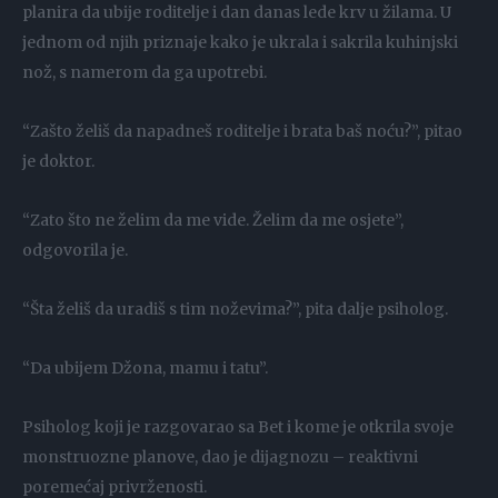
planira da ubije roditelje i dan danas lede krv u žilama. U
jednom od njih priznaje kako je ukrala i sakrila kuhinjski
nož, s namerom da ga upotrebi.
“Zašto želiš da napadneš roditelje i brata baš noću?”, pitao
je doktor.
“Zato što ne želim da me vide. Želim da me osjete”,
odgovorila je.
“Šta želiš da uradiš s tim noževima?”, pita dalje psiholog.
“Da ubijem Džona, mamu i tatu”.
Psiholog koji je razgovarao sa Bet i kome je otkrila svoje
monstruozne planove, dao je dijagnozu – reaktivni
poremećaj privrženosti.