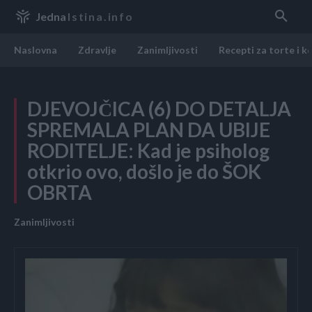
Jedna
Istina.info
Naslovna
Zdravlje
Zanimljivosti
Recepti za torte i k
DJEVOJČICA (6) DO DETALJA
SPREMALA PLAN DA UBIJE
RODITELJE: Kad je psiholog
otkrio ovo, došlo je do ŠOK
OBRTA
Zanimljivosti