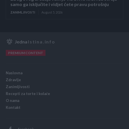
samo ga isključite i vidjet ćete pravu potrošnju
ZANIMLJIVOSTI
August 5, 2026
Jedna
Istina.info
PREMIUM CONTENT
Naslovna
Zdravlje
Zanimljivosti
Recepti za torte i kolače
O nama
Kontakt
Facebook