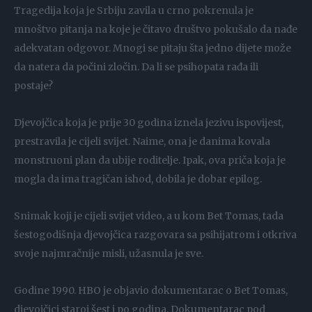
Tragedija koja je Srbiju zavila u crno pokrenula je
mnoštvo pitanja na koje je čitavo društvo pokušalo da nađe
adekvatan odgovor. Mnogi se pitaju šta jedno dijete može
da natera da počini zločin. Da li se psihopata rađa ili
postaje?
Djevojčica koja je prije 30 godina iznela jezivu ispovijest,
prestravila je cijeli svijet. Naime, ona je danima kovala
monstruoni plan da ubije roditelje. Ipak, ova priča koja je
mogla da ima tragičan ishod, dobila je dobar epilog.
Snimak koji je cijeli svijet video, a u kom Bet Tomas, tada
šestogodišnja djevojčica razgovara sa psihijatrom i otkriva
svoje najmračnije misli, užasnula je sve.
Godine 1990. HBO je objavio dokumentarac o Bet Tomas,
djevojčici staroj šest i po godina. Dokumentarac pod