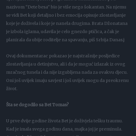
nazivom “Dete besa” bio je više nego šokantan. Na njemu
se vidi Bet koji detaljno i bez emocija opisuje zlostavljanje
koje je doživela i koje je nanela drugima. Brata Džonatana
je izbola iglama, udavila je celo gnezdo ptičica, a čak je
planirala da ubije roditelje na spavanju, piš Srbija Danas.j
Ovaj dokumentarac pokazao je najstrašnije posljedice
zlostavljanja u detinjstvu, ali i da je moguć izlazak iz ovog
mračnog tunela i da nije izgubljena nada za ovakvu djecu.
Oni još uvijek imaju savjest i još uvijek mogu da preokrenu
život.
Šta se dogodilo sa Bet Tomas?
U prve dvije godine života Bet je doživjela tešku traumu.
Kad je imala svega godinu dana, majka joj je preminula.