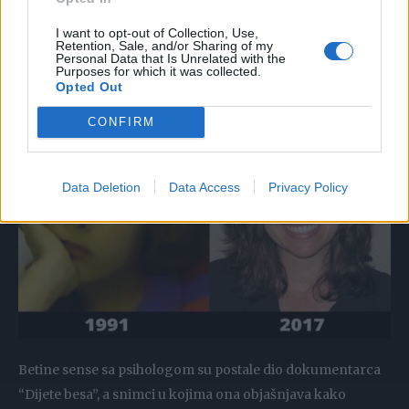
izvinila bi se i rekla da shvata da je pogriješila, ali u istoim
I want to opt-out of Collection, Use,
razgovoru bi priznala da planira da izbode roditelje na
Retention, Sale, and/or Sharing of my
Personal Data that Is Unrelated with the
spavanju i to noževima koje je ukrala iz kuhinje.
Purposes for which it was collected.
Opted Out
CONFIRM
Data Deletion
Data Access
Privacy Policy
Betine sense sa psihologom su postale dio dokumentarca
“Dijete besa”, a snimci u kojima ona objašnjava kako