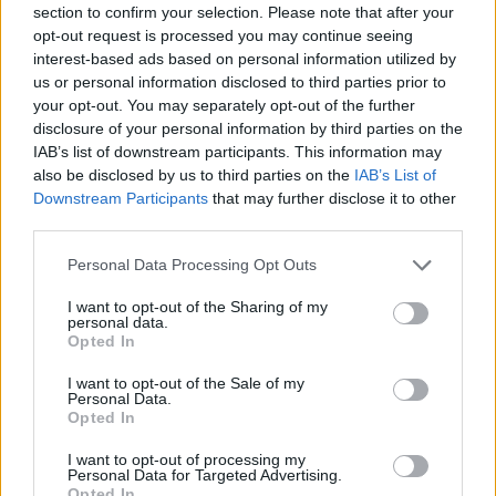
section to confirm your selection. Please note that after your
udarala, šutirala, štipala za genitalije. I pritom nije
opt-out request is processed you may continue seeing
pokazivala nikakve znake kajanja. Činilo se da nije imala
interest-based ads based on personal information utilized by
savijest. Bila je opsjednuta masturbiranjem do te mjere da
us or personal information disclosed to third parties prior to
je često umela da raskrvari polni organ, a zlostavljala je
your opt-out. You may separately opt-out of the further
disclosure of your personal information by third parties on the
svog brata kao što je njen otac zlostavljao nju. Tenantovi
IAB’s list of downstream participants. This information may
nisu imali drugo rješenje nego da je noću zaključavaju u
also be disclosed by us to third parties on the
IAB’s List of
sobi.
Downstream Participants
that may further disclose it to other
third parties.
Znali su da nešto mora da se uradi u vezi sa njenim
Personal Data Processing Opt Outs
ponašanjem, pa su kontaktirali agenciju za usvajanje
I want to opt-out of the Sharing of my
raspitujući se o djevojčicinoj prošlosti. Zbog zakona o
personal data.
Opted In
povjerljivosti, nisu bili u mogućnosti da dobiju nikakve
informacije o biološkim roditeljima ili ranom djetinjstvu.
I want to opt-out of the Sale of my
Personal Data.
Opted In
Bet je odvedena kod dječjeg psihologa Kena Magida, a
I want to opt-out of processing my
kroz seanse je postajalo sve jasnije da je “oštećenje”
Personal Data for Targeted Advertising.
ozbiljno. Kad god bi učinila nešto jezivo, nekoga povredila,
Opted In