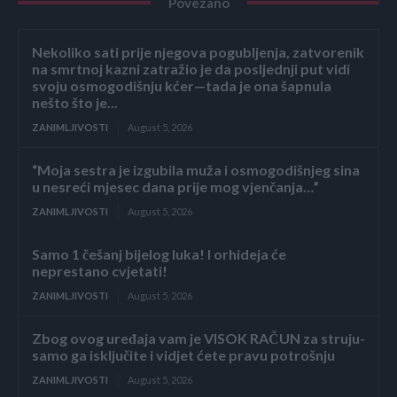
Povezano
Nekoliko sati prije njegova pogubljenja, zatvorenik
na smrtnoj kazni zatražio je da posljednji put vidi
svoju osmogodišnju kćer—tada je ona šapnula
nešto što je...
ZANIMLJIVOSTI
August 5, 2026
“Moja sestra je izgubila muža i osmogodišnjeg sina
u nesreći mjesec dana prije mog vjenčanja…”
ZANIMLJIVOSTI
August 5, 2026
Samo 1 češanj bijelog luka! I orhideja će
neprestano cvjetati!
ZANIMLJIVOSTI
August 5, 2026
Zbog ovog uređaja vam je VISOK RAČUN za struju-
samo ga isključite i vidjet ćete pravu potrošnju
ZANIMLJIVOSTI
August 5, 2026