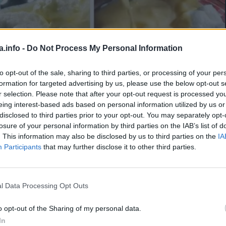
a.info -
Do Not Process My Personal Information
to opt-out of the sale, sharing to third parties, or processing of your per
formation for targeted advertising by us, please use the below opt-out s
r selection. Please note that after your opt-out request is processed y
eing interest-based ads based on personal information utilized by us or
disclosed to third parties prior to your opt-out. You may separately opt-
losure of your personal information by third parties on the IAB’s list of
. This information may also be disclosed by us to third parties on the
IA
1
min.
Participants
that may further disclose it to other third parties.
era – 2 kesice vanilin šećera – 2 pune kašike brašna Priprema
l Data Processing Opt Outs
pu sa debelim dnom i uključiti ringlu na srednju jačinu. Do
o opt-out of the Sharing of my personal data.
In