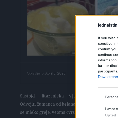
jednaistin
If you wish 
sensitive in
confirm you
continue se
information 
further disc
participants
Vrijeme citanja:
April 3, 2023
Objavljeno:
Downstream 
Sastojci: – litar mleka – 4 jajeta – 6 kašika šeć
Persona
Odvojiti žumanca od belanaca. Sipati mleko u šer
I want t
se mleko greje, veoma čvrsto umutiti belanca.
Opted 