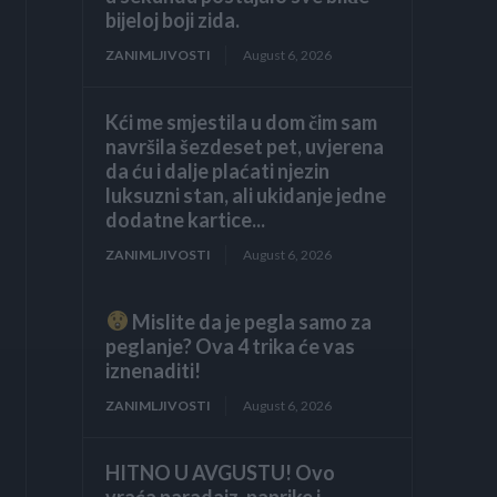
bijeloj boji zida.
ZANIMLJIVOSTI
August 6, 2026
Kći me smjestila u dom čim sam
navršila šezdeset pet, uvjerena
da ću i dalje plaćati njezin
luksuzni stan, ali ukidanje jedne
dodatne kartice...
ZANIMLJIVOSTI
August 6, 2026
Mislite da je pegla samo za
peglanje? Ova 4 trika će vas
iznenaditi!
ZANIMLJIVOSTI
August 6, 2026
HITNO U AVGUSTU! Ovo
vraća paradajz, paprike i