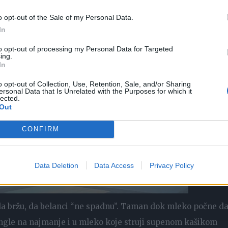
o opt-out of the Sale of my Personal Data.
In
to opt-out of processing my Personal Data for Targeted
ing.
In
o opt-out of Collection, Use, Retention, Sale, and/or Sharing
ersonal Data that Is Unrelated with the Purposes for which it
lected.
Out
CONFIRM
Data Deletion
Data Access
Privacy Policy
nda bržu, da belanci “ne spadnu”. Taman dok mleko počne d
 ringle na najmanje i u mleko koje struji supenom kašikom