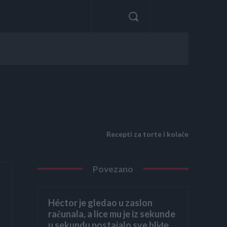
Recepti za torte i kolače
Povezano
Héctor je gledao u zaslon
računala, a lice mu je iz sekunde
u sekundu postajalo sve bliđe