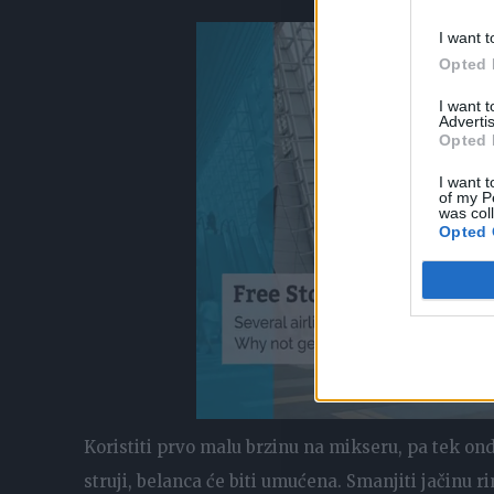
I want t
Opted 
I want 
Advertis
Opted 
I want t
of my P
was col
Opted 
Koristiti prvo malu brzinu na mikseru, pa tek o
struji, belanca će biti umućena. Smanjiti jačinu