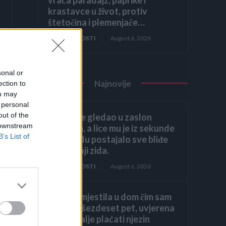
krastavce u život, protiv
štetočina i plemenjače…
ZANIMLJIVOSTI
August 6, 2026
sonal or
Najnovije
ection to
ou may
 personal
out of the
Héctor je gledao u zaslon
 downstream
računala, a lice mu je iz sekunde
B’s List of
u sekundu postajalo sve bliđe
bijeloj boji zida.
ZANIMLJIVOSTI
August 6, 2026
:
Kći me smjestila u dom čim sam
k
navršila šezdeset pet, uvjerena
da ću i dalje plaćati njezin