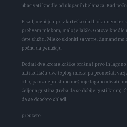
ubacivati knedle od ulupanih belanaca. Kad počnu
E sad, meni je npr jako teško da ih okrenem jer 
prelivam mlekom, malo je lakše. Gotove knedle re
ćete služiti. Mleko skloniti sa vatre. Žumancima d
počnu da penušaju.
Dodati dve krcate kašike brašna i prvo ih lagan
uliti kutlaču-dve toplog mleka pa promešati varja
tiho, pa uz neprestano mešanje lagano ulivati u
željena gustina (treba da se dobije gusti krem). 
da se dooobro ohladi.
preuzeto