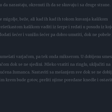
 da narastaju, okrenuti ih da se skuvaju i sa druge strane.
se migolje, beže, ali kad ih kad ih tokom kuvanja kašikom
šetkastom kašikom vaditi iz šerpe i ređati u posudu iz koj
odati šećer i vanilin šećer pa dobro umutiti, dok ne pobele 
o umešati varjačom, pa tek onda mikserom. U dobijenu sme
čom dok se ne sjedini. Mleko vratiti na ringlu, uključiti na
mućena žumanca. Nastaviti sa mešanjem sve dok se ne dobi
Čim krem bude gotov, preliti njime poređane knedle i ostavit