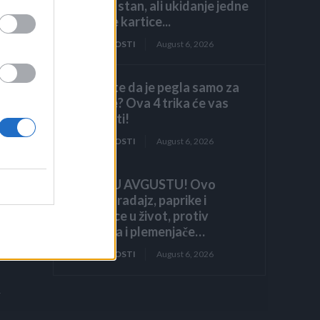
luksuzni stan, ali ukidanje jedne
dodatne kartice...
ZANIMLJIVOSTI
August 6, 2026
Mislite da je pegla samo za
peglanje? Ova 4 trika će vas
iznenaditi!
ZANIMLJIVOSTI
August 6, 2026
HITNO U AVGUSTU! Ovo
vraća paradajz, paprike i
krastavce u život, protiv
štetočina i plemenjače…
ZANIMLJIVOSTI
August 6, 2026
a