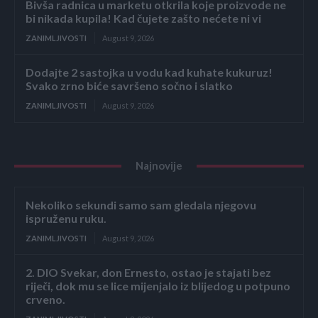
Bivša radnica u marketu otkrila koje proizvode ne
bi nikada kupila! Kad čujete zašto nećete ni vi
ZANIMLJIVOSTI
August 9, 2026
Dodajte 2 sastojka u vodu kad kuhate kukuruz!
Svako zrno biće savršeno sočno i slatko
ZANIMLJIVOSTI
August 9, 2026
Najnovije
Nekoliko sekundi samo sam gledala njegovu
ispruženu ruku.
ZANIMLJIVOSTI
August 9, 2026
2. DIO Svekar, don Ernesto, ostao je stajati bez
riječi, dok mu se lice mijenjalo iz blijedog u potpuno
crveno.