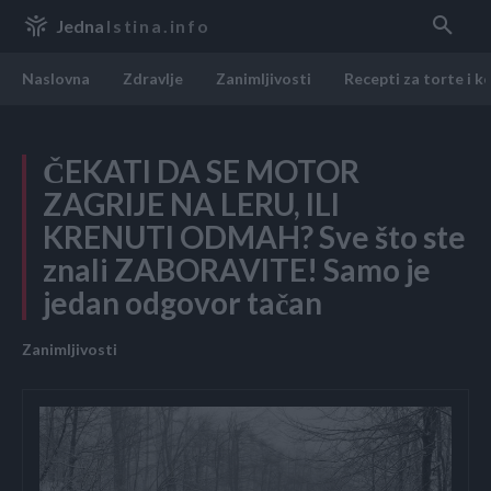
Jedna
Istina.info
Naslovna
Zdravlje
Zanimljivosti
Recepti za torte i k
ČEKATI DA SE MOTOR
ZAGRIJE NA LERU, ILI
KRENUTI ODMAH? Sve što ste
znali ZABORAVITE! Samo je
jedan odgovor tačan
Zanimljivosti