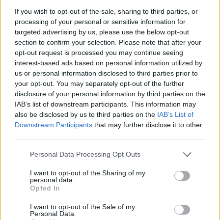
If you wish to opt-out of the sale, sharing to third parties, or
processing of your personal or sensitive information for
targeted advertising by us, please use the below opt-out
section to confirm your selection. Please note that after your
opt-out request is processed you may continue seeing
Jedan autotrkač objasnio je kako držanje motora u
interest-based ads based on personal information utilized by
praznom hodu po velikoj hladnoći, osim što uzalud troši
us or personal information disclosed to third parties prior to
gorivo, oduzima ulje nekim dijelovima motora kojima je
your opt-out. You may separately opt-out of the further
disclosure of your personal information by third parties on the
ono ključno, naročito cilindrima i klipovima. Pod
IAB’s list of downstream participants. This information may
normalnim uslovima, motor radi na mješavinu zraka i para
also be disclosed by us to third parties on the
IAB’s List of
goriva. Kada ta mješavina uđe u cilindar, klip je komprimira
Downstream Participants
that may further disclose it to other
pri čemu – vrlo pojednostavljeno – dolazi do izgaranja
third parties.
koje onda pokreće motor.
Personal Data Processing Opt Outs
I want to opt-out of the Sharing of my
No, kada je vani hladno, gorivo će puno teže isparavati.
personal data.
Automobil će to kompenzirati dodajući više goriva u onu
Opted In
mješavinu zraka i para goriva i tada počinju problemi.
I want to opt-out of the Sale of my
Personal Data.