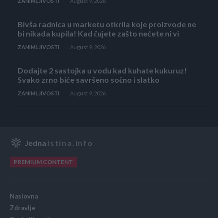
ZANIMLJIVOSTI
August 9, 2026
Bivša radnica u marketu otkrila koje proizvode ne
bi nikada kupila! Kad čujete zašto nećete ni vi
ZANIMLJIVOSTI
August 9, 2026
Dodajte 2 sastojka u vodu kad kuhate kukuruz!
Svako zrno biće savršeno sočno i slatko
ZANIMLJIVOSTI
August 9, 2026
Jedna
Istina.info
PREMIUM CONTENT
Naslovna
Zdravlje