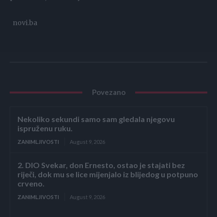
novi.ba
Povezano
Nekoliko sekundi samo sam gledala njegovu
ispruženu ruku.
ZANIMLJIVOSTI
August 9, 2026
2. DIO Svekar, don Ernesto, ostao je stajati bez
riječi, dok mu se lice mijenjalo iz blijedog u potpuno
crveno.
ZANIMLJIVOSTI
August 9, 2026