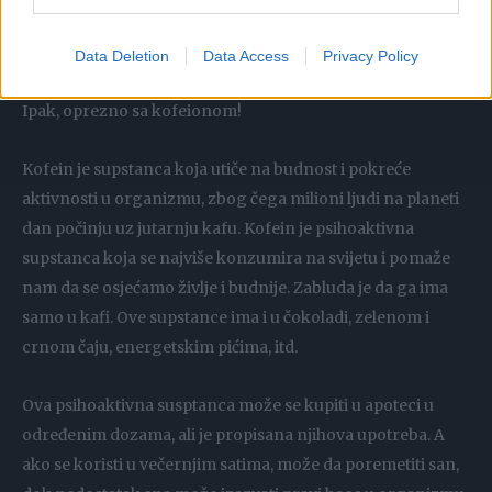
koji se uzimaju mogu da izazovu neželjene efekte”,
ispričala je Tijana.
Data Deletion
Data Access
Privacy Policy
Ipak, oprezno sa kofeionom!
Kofein je supstanca koja utiče na budnost i pokreće
aktivnosti u organizmu, zbog čega milioni ljudi na planeti
dan počinju uz jutarnju kafu. Kofein je psihoaktivna
supstanca koja se najviše konzumira na svijetu i pomaže
nam da se osjećamo življe i budnije. Zabluda je da ga ima
samo u kafi. Ove supstance ima i u čokoladi, zelenom i
crnom čaju, energetskim pićima, itd.
Ova psihoaktivna susptanca može se kupiti u apoteci u
određenim dozama, ali je propisana njihova upotreba. A
ako se koristi u večernjim satima, može da poremetiti san,