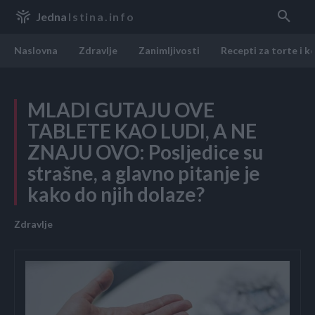
Jedna
Istina.info
Naslovna
Zdravlje
Zanimljivosti
Recepti za torte i k
MLADI GUTAJU OVE
TABLETE KAO LUDI, A NE
ZNAJU OVO: Posljedice su
strašne, a glavno pitanje je
kako do njih dolaze?
Zdravlje