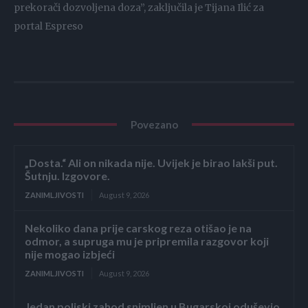
prekorači dozvoljena doza”, zaključila je Tijana Ilić za
portal Espreso
Povezano
„Dosta.“ Ali on nikada nije. Uvijek je birao lakši put.
Šutnju. Izgovore.
ZANIMLJIVOSTI
August 9, 2026
Nekoliko dana prije carskog reza otišao je na
odmor, a supruga mu je pripremila razgovor koji
nije mogao izbjeći
ZANIMLJIVOSTI
August 9, 2026
Jedan poljski zahod snimljen u Bugarskoj oduševio