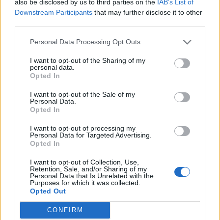
also be disclosed by us to third parties on the
IAB’s List of
“Vitamini B su jedni od najrasprostranjenijih vitamina u
Downstream Participants
that may further disclose it to other
namirnicama i od vitalne važnosti su za funkcionisanje
third parties.
organizma. Poznato je i da riblje ulje ima razna pozitivna
Personal Data Processing Opt Outs
dejstva na celokupan organizam. Jedno od njih jeste i
poboljšanje koncentracije. Takođe, Ginkgo biloba tablete
I want to opt-out of the Sharing of my
personal data.
za koncentraciju veoma su rasportranjene na našem
Opted In
tržištu”, rekla je Tijana Ilić, magistar farmacije.
I want to opt-out of the Sale of my
Personal Data.
Opted In
Dodala je da, iako su sigurni za konzumiranje, prilikom
uzimanja suplemenata važna je konsultacija sa ljekarom i
I want to opt-out of processing my
Personal Data for Targeted Advertising.
farmaceutom.
Opted In
I want to opt-out of Collection, Use,
Određeni dijetetski suplementi mogu da vas učine
Retention, Sale, and/or Sharing of my
Personal Data that Is Unrelated with the
pospanijim, anksioznijim, budnijim i slično. Zato je važno
Purposes for which it was collected.
da se razgovara sa ljekarom o najboljem periodu dana za
Opted Out
uzimanje lijekova ili suplemenata. Takođe, dobro je
CONFIRM
raspitati se da li kombinacija nekih lijekova i suplemenata