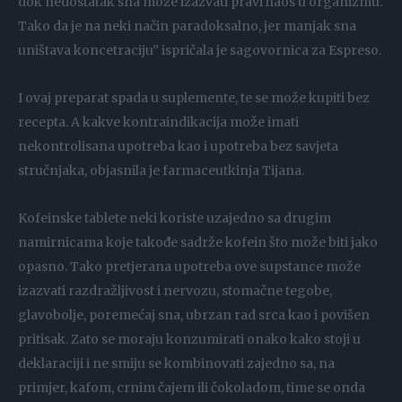
dok nedostatak sna može izazvati pravi haos u organizmu.
Tako da je na neki način paradoksalno, jer manjak sna
uništava koncetraciju” ispričala je sagovornica za Espreso.
I ovaj preparat spada u suplemente, te se može kupiti bez
recepta. A kakve kontraindikacija može imati
nekontrolisana upotreba kao i upotreba bez savjeta
stručnjaka, objasnila je farmaceutkinja Tijana.
Kofeinske tablete neki koriste uzajedno sa drugim
namirnicama koje takođe sadrže kofein što može biti jako
opasno. Tako pretjerana upotreba ove supstance može
izazvati razdražljivost i nervozu, stomačne tegobe,
glavobolje, poremećaj sna, ubrzan rad srca kao i povišen
pritisak. Zato se moraju konzumirati onako kako stoji u
deklaraciji i ne smiju se kombinovati zajedno sa, na
primjer, kafom, crnim čajem ili čokoladom, time se onda