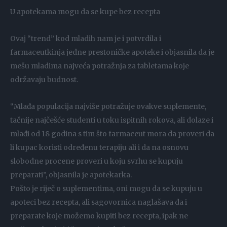
U apotekama mogu da se kupe bez recepta
Ovaj “trend” kod mladih nam je i potvrdila i
farmaceutkinja jedne prestoničke apoteke i objasnila da je
mešu mladima najveća potražnja za tabletama koje
održavaju budnost.
“Mlađa populacija najviše potražuje ovakve suplemente,
tačnije najčešće studenti u toku ispitnih rokova, ali dolaze i
mlađi od 18 godina s tim što farmaceut mora da proveri da
li kupac koristi određenu terapiju ali i da na osnovu
slobodne procene proveri u koju svrhu se kupuju
preparati”, objasnila je apotekarka.
Pošto je riječ o suplementima, oni mogu da se kupuju u
apoteci bez recepta, ali sagovornica naglašava da i
preparate koje možemo kupiti bez recepta, ipak ne