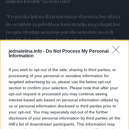
smijemo koristiti “na svoju ruku”.
“Preporuka ljekara ili farmaceuta je obavezna, bez obzira
što se tablete za poboljšanu koncetraciju mogu kupiti bez
recepta. Utvrđuje se za koje potrebe se koriste, ko će ih
koristiti, da li se trenutno koristi određena terapija”, kaže
sagovornica Espresa.
jednaistina.info -
Do Not Process My Personal
Information
Koje su to supstance koje potpomažu koncentraciju i
If you wish to opt-out of the sale, sharing to third parties, or
budnost?
processing of your personal or sensitive information for
targeted advertising by us, please use the below opt-out
Na tržištu postoji veliki broj tableta za poboljšanje
section to confirm your selection. Please note that after your
koncentracije i sam odabir pravog preparata može biti
opt-out request is processed you may continue seeing
interest-based ads based on personal information utilized by
pravi izazov. Od davnina je poznato da neke biljke ili
us or personal information disclosed to third parties prior to
njihovi ekstrakti mogu da utiču na poboljšanje
your opt-out. You may separately opt-out of the further
koncentracije i rad mozga.
disclosure of your personal information by third parties on the
IAB’s list of downstream participants. This information may