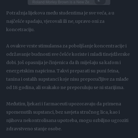
Mercedes‑Benz proudly unveils the Mercedes-Maybach V12 Edition, a testament to the brand's enduring legacy of luxury, innovation and craftsmanship. This S‑Class edition, limited to just 50 cars, celebrates the tradition of V12 engines that have been synonymous with Maybach since the early 20th century. The Mercedes‑Maybach V12 Edition brings this tradition right up to date, offering bespoke design elements through the MANUFAKTUR program, where craftsmanship meets perfection. The model was unveiled to VIP customers and press on 23 September 2025 at the historic Fort Michelangelo in Civitavecchia, Italy.
Roland Morley Brown is a New Zealand snowboarder, known for backcountry missions and big mountain descents! He’s sailed to the fjords of Norway and tracked fresh lines at The Remarkables in NZ He's ridden out on some dreamy lines, the top snowboarding spots are always unmatched! What's your favorite snowboarding spot?
DO NOT TRY Huge 10m Sandpit drop... Enea achieved a Swiss record with this 1
DO NOT TRY Kayaker disappears into rushing wate
Potražnja lijekova među studentima je sve veća, a u
najčešće spadaju, vjerovali ili ne, upravo oni za
koncetraciju.
A ovakve vrste stimulansa za poboljšanje koncentracije i
održavanje budnosti sve češće koriste i mladi tinejdžerske
dobi. Još opasnija je činjenica da ih miješaju sa kafom i
energetskim napicima. Takvi preparati su puni feina,
tanina i ostalih supstanci koje nisu preporučljive za mlađe
od 18 godina, ali svakako ne preporuluju se ni starijima.
Međutim, ljekari i farmaceuti upozoravaju da primena
spomenutih supstanci, bez savjeta stručnog lica, kao i
njihova nekontrolisana upotreba, mogu ozbiljno ugroziti
zdravstveno stanje osobe.