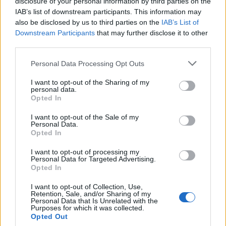
disclosure of your personal information by third parties on the
IAB’s list of downstream participants. This information may
Kako je objasnila, pregled kod nutricioniste počinje
also be disclosed by us to third parties on the
IAB’s List of
laboratorijskim analizama. Najprije je potrebno uraditi
Downstream Participants
that may further disclose it to other
third parties.
kompletnu krvnu sliku i biohemijske parametre, a potom
pristupamo individualnom jelevniku u skladu sa tim da li je
Personal Data Processing Opt Outs
osoba zdrava ili ima neku hroničnu bolest, koliko spava,
I want to opt-out of the Sharing of my
koliko je fizički aktivna i slično. Najvažnije je imati
personal data.
Opted In
kontinuitet.
I want to opt-out of the Sale of my
Personal Data.
“Ujutro svima savjetujem da čim ustanu popiju vodu, sjajna
Opted In
je i moringa, aronija za one koji su malokrvni, a čaj od
I want to opt-out of processing my
bijelog sleza preporuka je za one osobe koje imaju
Personal Data for Targeted Advertising.
gastrointestinalne tegobe. To je jutarnji detoks, a ljudi
Opted In
obično misle da je detoks neki napitak koji se pije tokom
I want to opt-out of Collection, Use,
Retention, Sale, and/or Sharing of my
celog dana. Potom, doručak bi trebalo pojesti sat do dva
Personal Data that Is Unrelated with the
Purposes for which it was collected.
nakon buđenja, jer se svaki stres tokom dana akumulira
Opted Out
preko želuca. Ako osoba trenira ili vježba ujutro, tada je u