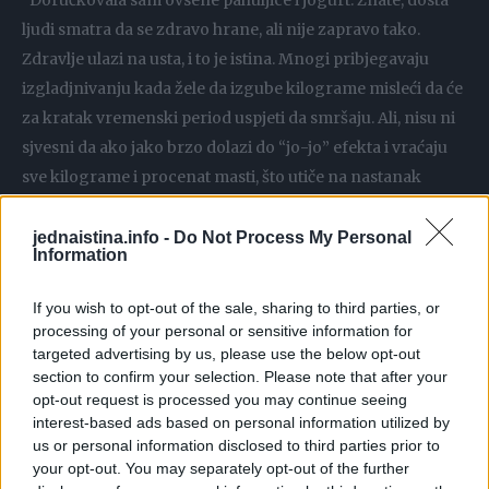
“Doručkovala sam ovsene pahuljice i jogurt. Znate, dosta
ljudi smatra da se zdravo hrane, ali nije zapravo tako.
Zdravlje ulazi na usta, i to je istina. Mnogi pribjegavaju
izgladjnivanju kada žele da izgube kilograme misleći da će
za kratak vremenski period uspjeti da smršaju. Ali, nisu ni
sjvesni da ako jako brzo dolazi do “jo-jo” efekta i vraćaju
sve kilograme i procenat masti, što utiče na nastanak
kardiovasularnih oboljenja i dijabetesa”- rekla je ona te
otkrila koje su njene navike u ishrani.
jednaistina.info -
Do Not Process My Personal
Information
“Ja ne pijem kafu, umjesto toga pijem zeleni čaj, ali
If you wish to opt-out of the sale, sharing to third parties, or
umjereno. Valja napomenuti i to da nije svaka namirnica za
processing of your personal or sensitive information for
svakoga, ja se zalažem uvijek za individualni pristup, te
targeted advertising by us, please use the below opt-out
section to confirm your selection. Please note that after your
tako ni zeleni čaj nije dobar izbor za svaku osobu i ne bi ga
opt-out request is processed you may continue seeing
u kontinuitetu trebalo piti duže od dvije nedjelje. Kao što na
interest-based ads based on personal information utilized by
primjer grejpfrut i đumbir treba da izbjegavaju osobe koje
us or personal information disclosed to third parties prior to
your opt-out. You may separately opt-out of the further
su na terapiji beta blokatorima ili piju antikoagulanse.”