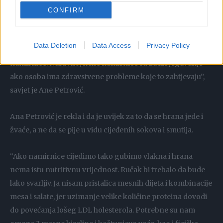
redu otići na trening praznog stomaka. Ali, to važi samo za
CONFIRM
zdrave osobe. Za užinu jedite voće ili voćni šejk. Ja lično
nisam za to da se iz ishrane izbaci bilo koja namirnica, sve
Data Deletion
Data Access
Privacy Policy
se može jesti ali umjereno i važno je pravilno kombinovati
namirnice. Naravno, neke namirnice su za izbjegavanje
ako osoba ima zdravstvene probleme koje to zahtjevaju”,
savjet je Ane Petrović.
Ana Petrović je rekla i da je uvijek za to da se hrana jede i
žvaće, a ne da se pije u vidu cijeđenih sokova i smutija.
“Ako namirnice cijedimo tako gubimo vlakna i hrana
nema istu nutritivnu vrijednost. Ručak bi trebalo da bude
lako svarljiv. Ja nisam pristalica mesnih dijeta i kombinacije
mesa i salate, jer uzimanje velike količine proteina dovodi
do povećanja lošeg LDL holesterola. Potrebne su nam