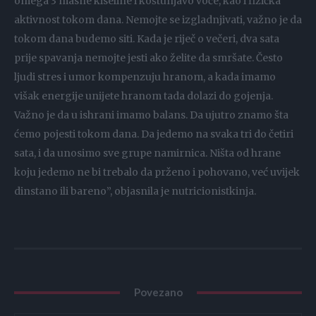
omega 3 masne kiseline i koštunjavo voće, kao i fizička
aktivnost tokom dana. Nemojte se izgladnjivati, važno je da
tokom dana budemo siti. Kada je riječ o večeri, dva sata
prije spavanja nemojte jesti ako želite da smršate. Često
ljudi stres i umor kompenzuju hranom, a kada imamo
višak energije unijete hranom tada dolazi do gojenja.
Važno je da u ishrani imamo balans. Da ujutro znamo šta
ćemo pojesti tokom dana. Da jedemo na svaka tri do četiri
sata, i da unosimo sve grupe namirnica. Ništa od hrane
koju jedemo ne bi trebalo da prženo i pohovano, već uvijek
dinstano ili bareno”, objasnila je nutricionistkinja.
Povezano