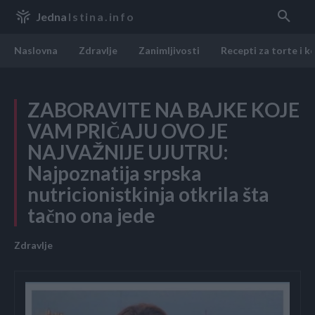
Jedna
Istina.info
Naslovna
Zdravlje
Zanimljivosti
Recepti za torte i k
ZABORAVITE NA BAJKE KOJE
VAM PRIČAJU OVO JE
NAJVAŽNIJE UJUTRU:
Najpoznatija srpska
nutricionistkinja otkrila šta
tačno ona jede
Zdravlje