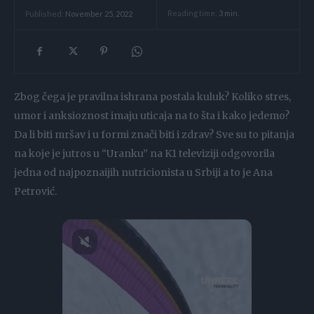
Reading time:
3
min.
Published:
November 25, 2022
Zbog čega je pravilna ishrana postala kuluk? Koliko stres,
umor i anksioznost imaju uticaja na to šta i kako jedemo?
Da li biti mršav i u formi znači biti i zdrav? Sve su to pitanja
na koje je jutros u “Uranku” na K1 televiziji odgovorila
jedna od najpoznaijih nutricionista u Srbiji a to je Ana
Petrović.