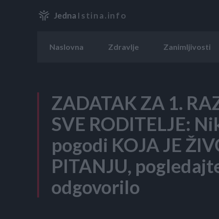
Jedna
Istina.info
Naslovna
Zdravlje
Zanimljivosti
ZADATAK ZA 1. RA
SVE RODITELJE: Nik
pogodi KOJA JE ŽI
PITANJU, pogledajte 
odgovorilo