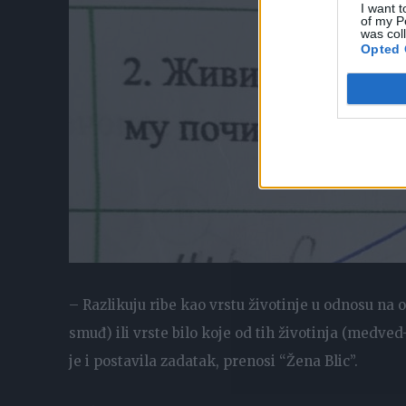
I want t
of my P
was col
Opted 
– Razlikuju ribe kao vrstu životinje u odnosu na o
smuđ) ili vrste bilo koje od tih životinja (medved
je i postavila zadatak, prenosi “Žena Blic”.