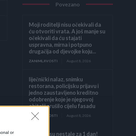
Povezano
Moji roditelji nisu očekivali da
ću otvoriti vrata. A još manje su
očekivali da ću stajati
uspravna, mirna i potpuno
drugačija od djevojke koju...
ZANIMLJIVOSTI
August 8, 2026
liječnički nalaz, snimku
restorana, policijsku prijavu i
jedno zaustavljeno kreditno
odobrenje koje je njegovoj
obitelji srušilo cijelu fasadu
ZANIMLJIVOSTI
August 8, 2026
sonal or
Stjenice su nestale za 1 dan!