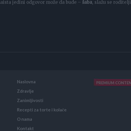
, zaista jedini odgovor može da bude –
šaba
, slažu se roditelj
Naslovna
PREMIUM CONTE
Zdravlje
placeholder text
Zanimljivosti
Recepti za torte i kolače
O nama
Kontakt