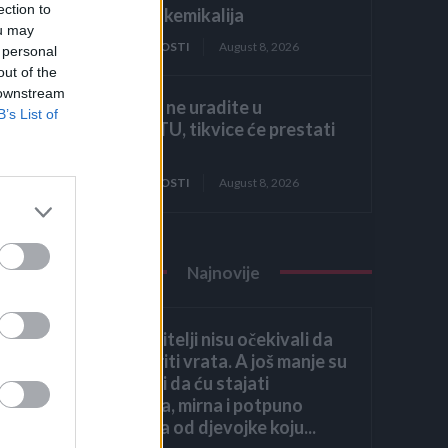
ection to
Bolje od kemikalija
ou may
ZANIMLJIVOSTI
August 8, 2026
 personal
out of the
 downstream
Ako ovo ne uradite u
B’s List of
AUGUSTU, tikvice će prestati
rasti!
ZANIMLJIVOSTI
August 8, 2026
,
Najnovije
Moji roditelji nisu očekivali da
ću otvoriti vrata. A još manje su
očekivali da ću stajati
uspravna, mirna i potpuno
drugačija od djevojke koju...