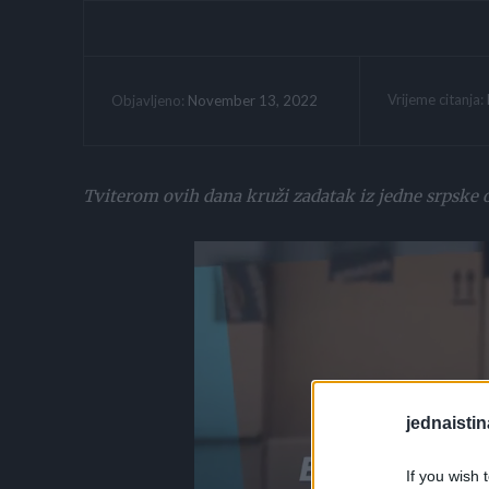
Vrijeme citanja:
November 13, 2022
Objavljeno:
Tviterom ovih dana kruži zadatak iz jedne srpske o
jednaistin
If you wish 