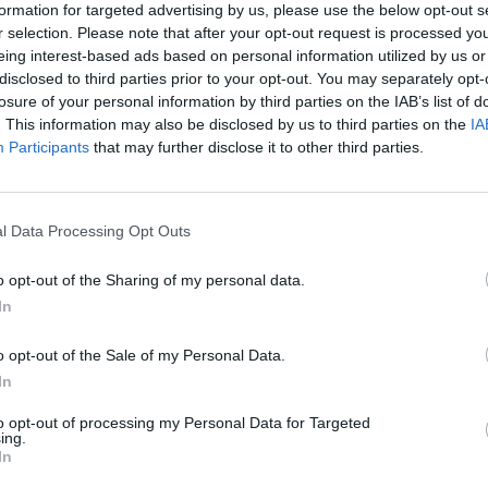
formation for targeted advertising by us, please use the below opt-out s
r selection. Please note that after your opt-out request is processed y
eing interest-based ads based on personal information utilized by us or
disclosed to third parties prior to your opt-out. You may separately opt-
losure of your personal information by third parties on the IAB’s list of
. This information may also be disclosed by us to third parties on the
IA
Participants
that may further disclose it to other third parties.
 počinje na slovo š.
l Data Processing Opt Outs
će se sa njim. Jer, iako na prvi pogled zadatak djeluje logično
a, šrac, ova mama kaže da zadatak ne priznaje vrste riba.
o opt-out of the Sharing of my personal data.
In
o opt-out of the Sale of my Personal Data.
In
to opt-out of processing my Personal Data for Targeted
ing.
In