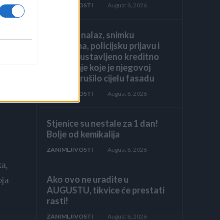
ZANIMLJIVOSTI
August 8, 2026
liječnički nalaz, snimku
restorana, policijsku prijavu i
jedno zaustavljeno kreditno
odobrenje koje je njegovoj
obitelji srušilo cijelu fasadu
ZANIMLJIVOSTI
August 8, 2026
Stjenice su nestale za 1 dan!
Bolje od kemikalija
ZANIMLJIVOSTI
August 8, 2026
ka,
Ako ovo ne uradite u
oja
AUGUSTU, tikvice će prestati
rasti!
ZANIMLJIVOSTI
August 8, 2026