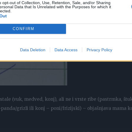
o opt-out of Collection, Use, Retention, Sale, and/or Sharing
ersonal Data that Is Unrelated with the Purposes for which it
lected.
Out
CONFIRM
Data Deletion
Data Access
Privacy Policy
stale (vuk, medved, konj), ali ne i vrste ribe (pastrmka, štu
-panda/grizli ili konj – poni/frizijski) – objašnjava mama k