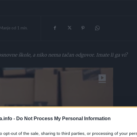
Manje od 1
min.
snovne škole, a niko nema tačan odgovor. Imate li ga vi?
a.info -
Do Not Process My Personal Information
to opt-out of the sale, sharing to third parties, or processing of your per