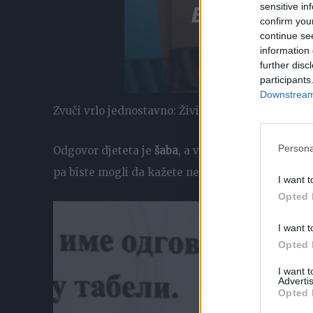
sensitive in
confirm you
continue se
information 
further disc
participants
Downstream 
Zvuči vrlo jednostavno: Živi u bari, pliva i ime mu
Persona
Odgovor djeteta je
šaba
, a većina roditelja složi
pa biste mogli da kažete nešto poput šaran, štuk
I want t
Opted 
I want t
Opted 
I want 
Advertis
Opted 