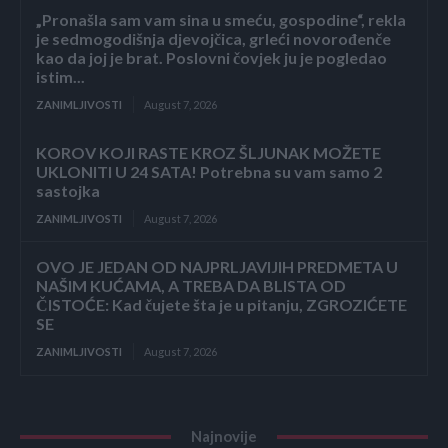
„Pronašla sam vam sina u smeću, gospodine“, rekla
je sedmogodišnja djevojčica, grleći novorođenče
kao da joj je brat. Poslovni čovjek ju je pogledao
istim...
ZANIMLJIVOSTI
August 7, 2026
KOROV KOJI RASTE KROZ ŠLJUNAK MOŽETE
UKLONITI U 24 SATA! Potrebna su vam samo 2
sastojka
ZANIMLJIVOSTI
August 7, 2026
OVO JE JEDAN OD NAJPRLJAVIJIH PREDMETA U
NAŠIM KUĆAMA, A TREBA DA BLISTA OD
ČISTOĆE: Kad čujete šta je u pitanju, ZGROZIĆETE
SE
ZANIMLJIVOSTI
August 7, 2026
Najnovije