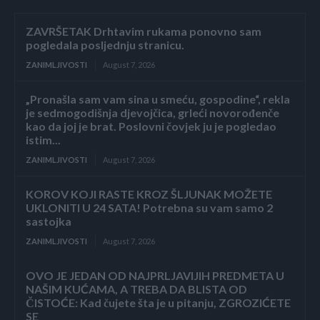
ZAVRŠETAK Drhtavim rukama ponovno sam
pogledala posljednju stranicu.
ZANIMLJIVOSTI
August 7, 2026
„Pronašla sam vam sina u smeću, gospodine“, rekla
je sedmogodišnja djevojčica, grleći novorođenče
kao da joj je brat. Poslovni čovjek ju je pogledao
istim...
ZANIMLJIVOSTI
August 7, 2026
KOROV KOJI RASTE KROZ ŠLJUNAK MOŽETE
UKLONITI U 24 SATA! Potrebna su vam samo 2
sastojka
ZANIMLJIVOSTI
August 7, 2026
OVO JE JEDAN OD NAJPRLJAVIJIH PREDMETA U
NAŠIM KUĆAMA, A TREBA DA BLISTA OD
ČISTOĆE: Kad čujete šta je u pitanju, ZGROZIĆETE
SE