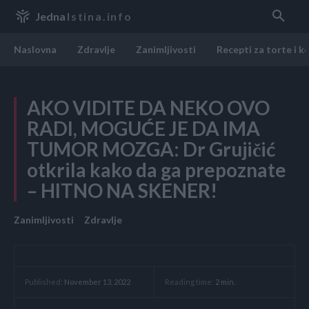
Jedna
Istina.info
Naslovna
Zdravlje
Zanimljivosti
Recepti za torte i k
AKO VIDITE DA NEKO OVO
RADI, MOGUĆE JE DA IMA
TUMOR MOZGA: Dr Grujičić
otkrila kako da ga prepoznate
– HITNO NA SKENER!
Zanimljivosti
Zdravlje
Reading time:
2
min.
Published:
November 13, 2022