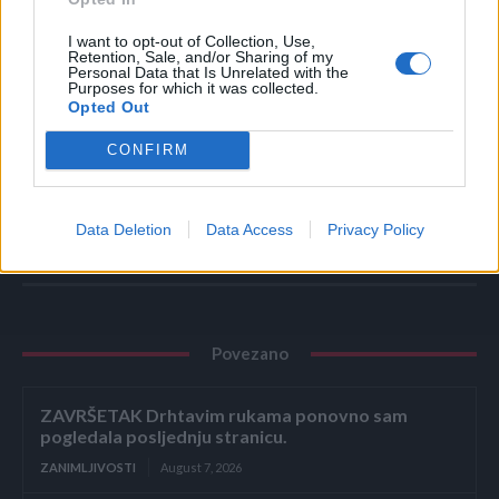
“Maligni tumori su se vremenom promenili i danas ih ja
I want to opt-out of Collection, Use,
zovem ‘odavde do večnosti’, kao da su neuništivi i ponovo
Retention, Sale, and/or Sharing of my
Personal Data that Is Unrelated with the
se obnavljaju”, objasnila je doktorka. Zato je važno da
Purposes for which it was collected.
ukoliko primetite neobične oblike ponšanja kod sebe koje
Opted Out
se do sada nisu ispoljavali, da za svaki slučaj posetite lekara.
CONFIRM
(MONDO)
Data Deletion
Data Access
Privacy Policy
Povezano
ZAVRŠETAK Drhtavim rukama ponovno sam
pogledala posljednju stranicu.
ZANIMLJIVOSTI
August 7, 2026