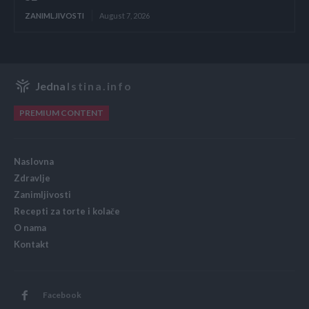
ZANIMLJIVOSTI
August 7, 2026
Jedna
Istina.info
PREMIUM CONTENT
Naslovna
Zdravlje
Zanimljivosti
Recepti za torte i kolače
O nama
Kontakt
Facebook