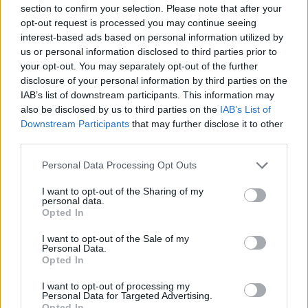
uvek preči neko ili nešto drugo”, dodala je dr Grujičić i
section to confirm your selection. Please note that after your
dodala da će muškarci pre da se požale na simptome. Na
opt-out request is processed you may continue seeing
interest-based ads based on personal information utilized by
pitanje koji je to prvi i najtipičniji simptom koji ukazuje na
us or personal information disclosed to third parties prior to
tumor mozga, doktorka i neuropsihijatar je odgovorila da
your opt-out. You may separately opt-out of the further
je to upravo prvi epileptički napad, što jasno ukazuje na
disclosure of your personal information by third parties on the
IAB’s list of downstream participants. This information may
odlazka na skener. Zatim slabljenje vida, ispad u vidnom
also be disclosed by us to third parties on the
IAB’s List of
polju, dok glavobolja ne mora u početku na bude prisutna,
Downstream Participants
that may further disclose it to other
nego tek u poslednjim fazama bolesti.
third parties.
Personal Data Processing Opt Outs
“Dobroćudni tumori koji sporije rastu mogu da budu
posebno veliki. Mozak do određene granice može da
I want to opt-out of the Sharing of my
personal data.
toleriše pritisak, a kada se ta granica pređe pogoršanje ide
Opted In
ubrzano”, objasnila je ona, a zatim je na primeru skenera
I want to opt-out of the Sale of my
mozga jednog pacijenta objasnila koliko tumor može da
Personal Data.
Opted In
se razvije i zahvati većinsku površinu mozga, a da pacijent i
dalje ima blage simptome.
I want to opt-out of processing my
Personal Data for Targeted Advertising.
Opted In