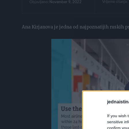
Vrijeme citanja:
November 9, 2022
Objavljeno:
Ana Kirjanova je jedna od najpoznatijih ruskih p
jednaistin
If you wish 
sensitive in
confirm you