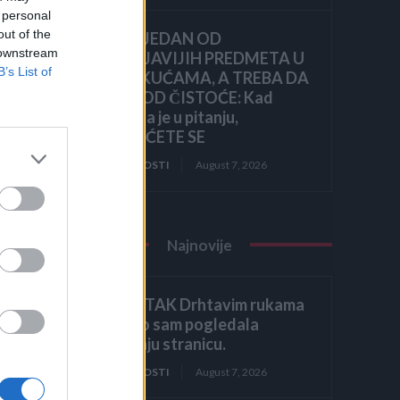
 personal
out of the
OVO JE JEDAN OD
 downstream
NAJPRLJAVIJIH PREDMETA U
nog
B’s List of
NAŠIM KUĆAMA, A TREBA DA
BLISTA OD ČISTOĆE: Kad
čujete šta je u pitanju,
ZGROZIĆETE SE
 ne
ZANIMLJIVOSTI
August 7, 2026
 da
Najnovije
ti,
ZAVRŠETAK Drhtavim rukama
ponovno sam pogledala
posljednju stranicu.
ZANIMLJIVOSTI
August 7, 2026