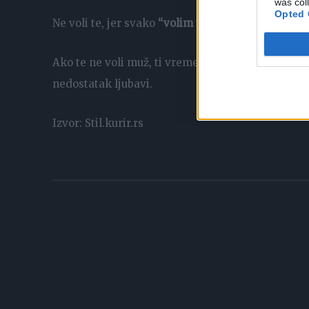
was col
Opted 
Ne voli te, jer svako
“volim te” moraš da prosiš o
Ako te ne voli muž, ti vremenom možeš da postane
nedostatak ljubavi.
Izvor: Stil.kurir.rs