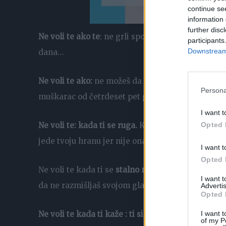
continue se
information 
further disc
Ne voli te ako te
: ne grli spontano, ne razgovara 
participants
Downstream 
dana…
Ne voli te ako:
ne možeš da računaš na njegovu po
Persona
muškarac od četrdeset pet godina.
I want t
Ne voli te: kada ti se ruga.
Kada ne primećuje tebe,
Opted 
jede tvoju hranu jer nije onakva na kakvu je on 
I want t
Opted 
Ne voli te kada ti se
stalno meša u to šta radiš,
svo
I want 
da ne razmišljaš svojom glavom, da si glupa ako 
Advertis
Opted 
Ne voli te kada ti kaže : ti si kriva.
Ne voli te kada 
I want t
of my P