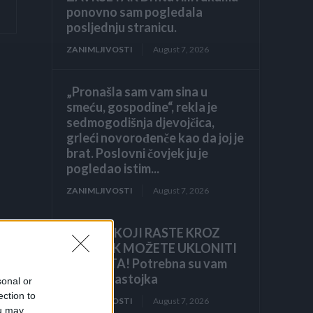
ponovno sam pogledala
posljednju stranicu.
ZANIMLJIVOSTI
August 7, 2026
„Pronašla sam vam sina u
smeću, gospodine“, rekla je
sedmogodišnja djevojčica,
grleći novorođenče kao da joj je
brat. Poslovni čovjek ju je
pogledao istim...
ZANIMLJIVOSTI
August 7, 2026
KOROV KOJI RASTE KROZ
ŠLJUNAK MOŽETE UKLONITI
U 24 SATA! Potrebna su vam
samo 2 sastojka
sonal or
ection to
ZANIMLJIVOSTI
August 7, 2026
ou may