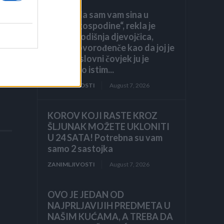
„Pronašla sam vam sina u
smeću, gospodine“, rekla je
sedmogodišnja djevojčica,
grleći novorođenče kao da joj je
brat. Poslovni čovjek ju je
pogledao istim...
ZANIMLJIVOSTI
August 7, 2026
KOROV KOJI RASTE KROZ
ŠLJUNAK MOŽETE UKLONITI
U 24 SATA! Potrebna su vam
samo 2 sastojka
ZANIMLJIVOSTI
August 7, 2026
OVO JE JEDAN OD
NAJPRLJAVIJIH PREDMETA U
NAŠIM KUĆAMA, A TREBA DA