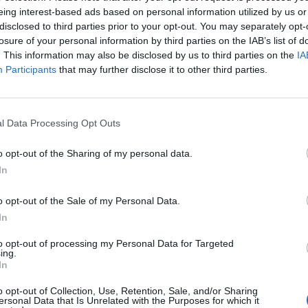
eing interest-based ads based on personal information utilized by us or
disclosed to third parties prior to your opt-out. You may separately opt-
losure of your personal information by third parties on the IAB’s list of
sa tobom o sitnicama, ne zove te da vidi kako si u sred rad
. This information may also be disclosed by us to third parties on the
IA
Participants
that may further disclose it to other third parties.
moć. Kad moraš da brineš o njemu kao da je dete od pet, a
l Data Processing Opt Outs
o opt-out of the Sharing of my personal data.
 tvoj trud i rad. Kada ti kaže da jedeš puno ili da ne može
In
navikao.
o opt-out of the Sale of my Personal Data.
In
je odluke podmeće kao tvoje, kada ti kaže da pričaš glupos
to opt-out of processing my Personal Data for Targeted
misliš tako…
ing.
In
ništa ne odobrava što ti uradiš ili kažeš.
o opt-out of Collection, Use, Retention, Sale, and/or Sharing
ersonal Data that Is Unrelated with the Purposes for which it