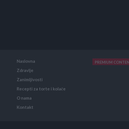
Naslovna
PREMIUM CONTE
Zdravlje
placeholder text
Zanimljivosti
Recepti za torte i kolače
O nama
Kontakt