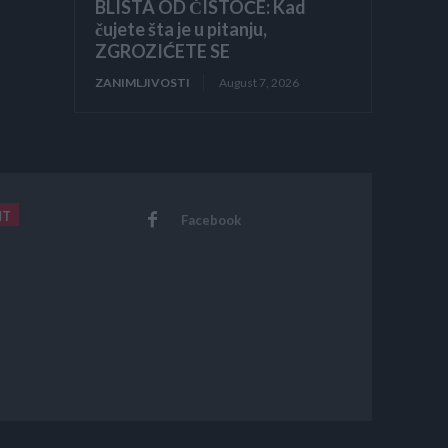
BLISTA OD ČISTOĆE: Kad
čujete šta je u pitanju,
ZGROZIĆETE SE
ZANIMLJIVOSTI
August 7, 2026
NT
Facebook