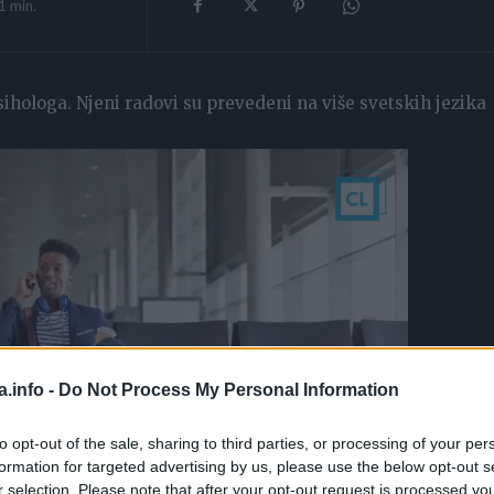
1
min.
sihologa. Njeni radovi su prevedeni na više svetskih jezika
a.info -
Do Not Process My Personal Information
to opt-out of the sale, sharing to third parties, or processing of your per
formation for targeted advertising by us, please use the below opt-out s
r selection. Please note that after your opt-out request is processed y