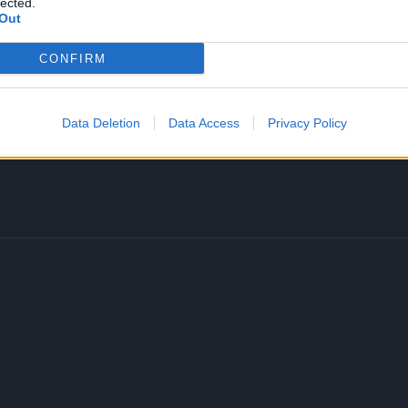
lected.
Out
d njega.
CONFIRM
š ružna, skrušena, plaha, nespretna – jer to od žene čini
Data Deletion
Data Access
Privacy Policy