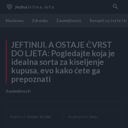
Jedna
Istina.info
Naslovna
Zdravlje
Zanimljivosti
Recepti za torte i k
JEFTINIJI, A OSTAJE ČVRST
DO LJETA: Pogledajte koja je
idealna sorta za kiseljenje
kupusa, evo kako ćete ga
prepoznati
Zanimljivosti
Reading time:
3
min.
Published:
October 24, 2022