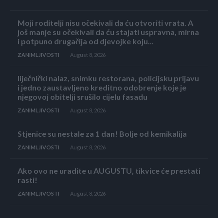
Moji roditelji nisu očekivali da ću otvoriti vrata. A
još manje su očekivali da ću stajati uspravna, mirna
i potpuno drugačija od djevojke koju...
ZANIMLJIVOSTI
August 8, 2026
liječnički nalaz, snimku restorana, policijsku prijavu
i jedno zaustavljeno kreditno odobrenje koje je
njegovoj obitelji srušilo cijelu fasadu
ZANIMLJIVOSTI
August 8, 2026
Stjenice su nestale za 1 dan! Bolje od kemikalija
ZANIMLJIVOSTI
August 8, 2026
Ako ovo ne uradite u AUGUSTU, tikvice će prestati
rasti!
ZANIMLJIVOSTI
August 8, 2026