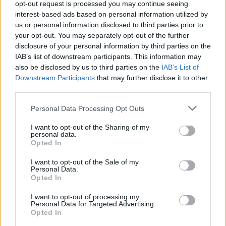
opt-out request is processed you may continue seeing
tesno vezan za pravilan proces fermentacije i sadržaj
interest-based ads based on personal information utilized by
kuhinjske soli. Može se i pasterizovati. Da bi raso bio
us or personal information disclosed to third parties prior to
kvalitetan treba obratiti pažnju tokom kišeljenja. Kada se
your opt-out. You may separately opt-out of the further
disclosure of your personal information by third parties on the
na površini vode stvori pena obavezno je odstraniti da
IAB’s list of downstream participants. This information may
raso bude bistar.
also be disclosed by us to third parties on the
IAB’s List of
Downstream Participants
that may further disclose it to other
Kako odabrati pravi kupus za zimnicu?
third parties.
Personal Data Processing Opt Outs
-Preporučljivo je da se prvo kupe 2-3 glavice, probaju i tako
odredimo da li je dobar. Mora biti u period tehnološke
I want to opt-out of the Sharing of my
personal data.
zrelosti. Obavezno pogledajte da ispod liski nema puževa
Opted In
golaća jer njihova sluz može dovesti do kvarenja Takođe je
I want to opt-out of the Sale of my
važno da kupus nije u periodu karence. Same sorte zavise
Personal Data.
Opted In
od ukusa i ponude.
I want to opt-out of processing my
Personal Data for Targeted Advertising.
Kod nas je najpoznatij „Futoški kupus“, jer ima veoma
Opted In
kvalitetan hemijski sastav. Jako je nežne građe, ima tanke