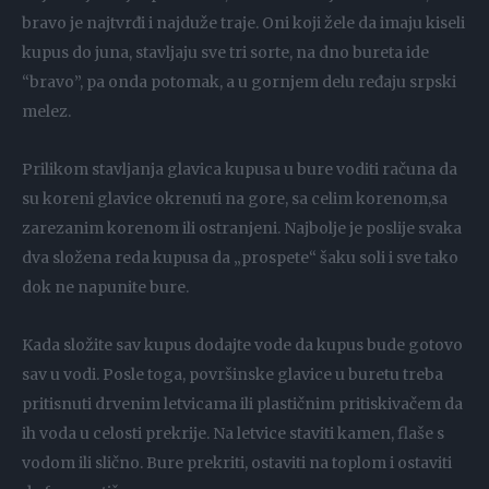
bravo je najtvrđi i najduže traje. Oni koji žele da imaju kiseli
kupus do juna, stavljaju sve tri sorte, na dno bureta ide
“bravo”, pa onda potomak, a u gornjem delu ređaju srpski
melez.
Prilikom stavljanja glavica kupusa u bure voditi računa da
su koreni glavice okrenuti na gore, sa celim korenom,sa
zarezanim korenom ili ostranjeni. Najbolje je poslije svaka
dva složena reda kupusa da „prospete“ šaku soli i sve tako
dok ne napunite bure.
Kada složite sav kupus dodajte vode da kupus bude gotovo
sav u vodi. Posle toga, površinske glavice u buretu treba
pritisnuti drvenim letvicama ili plastičnim pritiskivačem da
ih voda u celosti prekrije. Na letvice staviti kamen, flaše s
vodom ili slično. Bure prekriti, ostaviti na toplom i ostaviti