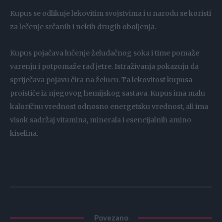
Kupus se odlikuje lekovitim svojstvima i u narodu se koristi
za lečenje srčanih i nekih drugih oboljenja.
Kupus pojačava lučenje želudačnog soka i time pomaže
varenju i potpomaže rad jetre. Istraživanja pokazuju da
spriječava pojavu čira na želucu. Ta lekovitost kupusa
proističe iz njegovog hemijskog sastava. Kupus ima malu
kaloričnu vrednost odnosno energetsku vrednost, ali ima
visok sadržaj vitamina, minerala i esencijalnih amino
kiselina.
Povezano