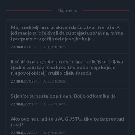
Najnovije
Moji roditelji nisu očekivali da ću otvoriti vrata. A
još manje su očekivali da ću stajati uspravna, mirna
i potpuno drugačija od djevojke koju...
ZANIMLJIVOSTI
August 8, 2026
liječnički nalaz, snimku restorana, policijsku prijavu
i jedno zaustavljeno kreditno odobrenje koje je
njegovoj obitelji srušilo cijelu fasadu
ZANIMLJIVOSTI
August 8, 2026
Stjenice su nestale za 1 dan! Bolje od kemikalija
ZANIMLJIVOSTI
August 8, 2026
Ako ovo ne uradite u AUGUSTU, tikvice će prestati
rasti!
ZANIMLJIVOSTI
August 8, 2026