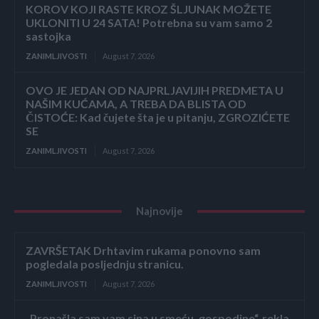
KOROV KOJI RASTE KROZ ŠLJUNAK MOŽETE
UKLONITI U 24 SATA! Potrebna su vam samo 2
sastojka
ZANIMLJIVOSTI
August 7, 2026
OVO JE JEDAN OD NAJPRLJAVIJIH PREDMETA U
NAŠIM KUĆAMA, A TREBA DA BLISTA OD
ČISTOĆE: Kad čujete šta je u pitanju, ZGROZIĆETE
SE
ZANIMLJIVOSTI
August 7, 2026
Najnovije
ZAVRŠETAK Drhtavim rukama ponovno sam
pogledala posljednju stranicu.
ZANIMLJIVOSTI
August 7, 2026
„Pronašla sam vam sina u smeću, gospodine“, rekla