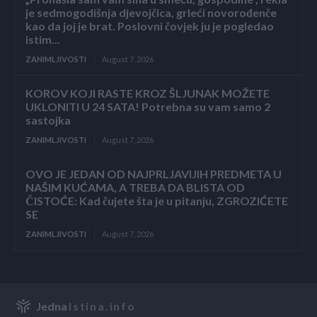
je sedmogodišnja djevojčica, grleći novorođenče
kao da joj je brat. Poslovni čovjek ju je pogledao
istim...
ZANIMLJIVOSTI
August 7, 2026
KOROV KOJI RASTE KROZ ŠLJUNAK MOŽETE
UKLONITI U 24 SATA! Potrebna su vam samo 2
sastojka
ZANIMLJIVOSTI
August 7, 2026
OVO JE JEDAN OD NAJPRLJAVIJIH PREDMETA U
NAŠIM KUĆAMA, A TREBA DA BLISTA OD
ČISTOĆE: Kad čujete šta je u pitanju, ZGROZIĆETE
SE
ZANIMLJIVOSTI
August 7, 2026
Jedna
Istina.info