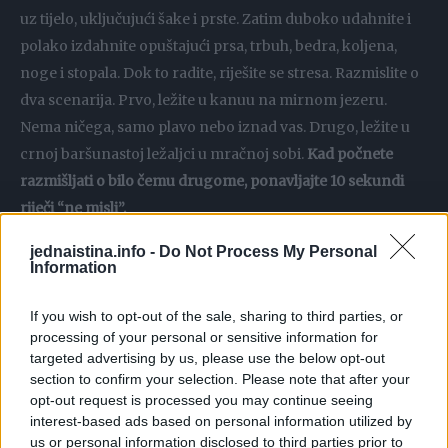
uz tijelo, uključujući šake i prste. Zatim duboko udahnite i
polako izdahnite opuštajući prsa, trbuh, bedra, koljena,
noge i stopala. Dok to radite, riješite se stresa. Razmislite o
dva scenarija. Prvo, ležite u kanuu na mirnom jezeru.
Nema ničega, samo plavo nebo iznad vas. Drugo, ležite u
crnoj baršunastoj ležaljci u mračnoj sobi.
Kad počnete
razmišljati o bilo čemu drugome, ponavljajte 10 sekundi
riječi “ne misli”.
jednaistina.info -
Do Not Process My Personal
“Metoda djeluje jer vam daje zadatak da opustite mišiće u
Information
tijelu umjesto da vam se u glavi roje neželjene misli”, kaže
dr. Browning.
If you wish to opt-out of the sale, sharing to third parties, or
processing of your personal or sensitive information for
targeted advertising by us, please use the below opt-out
Video pogledajte
OVJDE
.
section to confirm your selection. Please note that after your
opt-out request is processed you may continue seeing
Prema njezinom iskustvu, ljudi često ne mogu spavati jer
interest-based ads based on personal information utilized by
us or personal information disclosed to third parties prior to