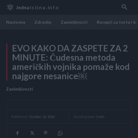
Jedna
Istina.info
Naslovna
Zdravlje
Zanimljivosti
Recepti za torte i k
EVO KAKO DA ZASPETE ZA 2
MINUTE: Čudesna metoda
američkih vojnika pomaže kod
najgore nesanice￼
Zanimljivosti
Reading time:
1
min.
Published:
October 22, 2022