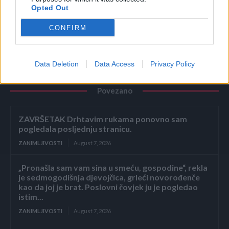
Opted Out
CONFIRM
Data Deletion
Data Access
Privacy Policy
Povezano
ZAVRŠETAK Drhtavim rukama ponovno sam
pogledala posljednju stranicu.
ZANIMLJIVOSTI
August 7, 2026
„Pronašla sam vam sina u smeću, gospodine“, rekla
je sedmogodišnja djevojčica, grleći novorođenče
kao da joj je brat. Poslovni čovjek ju je pogledao
istim...
ZANIMLJIVOSTI
August 7, 2026