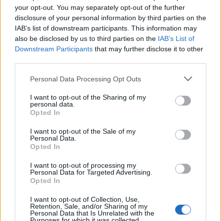
im je um previše zauzet ili su anksiozni.
your opt-out. You may separately opt-out of the further
disclosure of your personal information by third parties on the
“Vojna metoda spavanja vrlo je slična tehnici progresivne
IAB’s list of downstream participants. This information may
also be disclosed by us to third parties on the
IAB’s List of
relaksacije mišića koju podučavam svoje klijente s
Downstream Participants
that may further disclose it to other
nesanicom. Postoje i druge tehnike koje možete isprobati
third parties.
kako biste lakše zaspali, poput sporog dubokog disanja ili
Personal Data Processing Opt Outs
brojanja”, dodaje liječnica.
I want to opt-out of the Sharing of my
personal data.
Problem s nesanicom je teško riješiti običnim tehnikama
Opted In
opuštanja ako je veći i tada ćete vjerojatno trebati pomoć
I want to opt-out of the Sale of my
stručnjaka, koji nas mogu podučiti kognitivnoj
Personal Data.
bihevioralnoj terapiji za nesanicu koja djeluje istražujući
Opted In
odnos između spavanja i misaonih procesa.
I want to opt-out of processing my
Personal Data for Targeted Advertising.
Opted In
Vojna tehnika postala je viralna nakon što ju je na TikToku
podijelio Justin Agustin. Tada se pokrenula rasprava u
I want to opt-out of Collection, Use,
Retention, Sale, and/or Sharing of my
kojoj su mnogi potvrdili da doista djeluje.
Personal Data that Is Unrelated with the
Purposes for which it was collected.