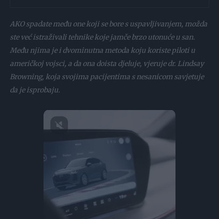
AKO spadate među one koji se bore s uspavljivanjem, možda
ste već istraživali tehnike koje jamče brzo utonuće u san.
Među njima je i dvominutna metoda koju koriste piloti u
američkoj vojsci, a da ona doista djeluje, vjeruje dr. Lindsay
Browning, koja svojima pacijentima s nesanicom savjetuje
da je isprobaju.