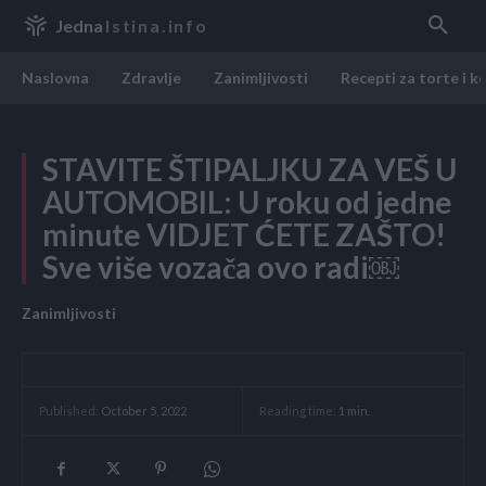
Jedna
Istina.info
Naslovna
Zdravlje
Zanimljivosti
Recepti za torte i k
STAVITE ŠTIPALJKU ZA VEŠ U
AUTOMOBIL: U roku od jedne
minute VIDJET ĆETE ZAŠTO!
Sve više vozača ovo radi￼
Zanimljivosti
Reading time:
1
min.
Published:
October 5, 2022