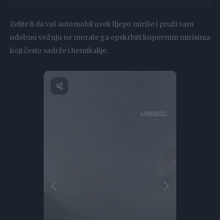
Zelite li da vaš automobil uvek lijepo miriše i pruži vam
udobnu vožnju ne morate ga opskrbiti kupovnim mirisima
koji često sadrže i hemikalije.