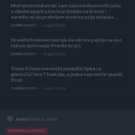
Muž me pretukao jer sam zaboravila posoliti juhu,
a sljedećeg jutra bacio je šminku na krevet i
naredio mi da prekrijem modrice prije dolaska...
ZANIMLJIVOSTI
August 8, 2026
Hronični bolesnici moraju da obrate pažnju na ovo
tokom ljetovanja: Pravilo broj 1.
ZANIMLJIVOSTI
August 8, 2026
Znate li čemu sve može poslužiti tipka za
glasnoću? Ima 7 funkcija, a jedna vam može spasiti
život
ZANIMLJIVOSTI
August 8, 2026
Jedna
Istina.info
PREMIUM CONTENT