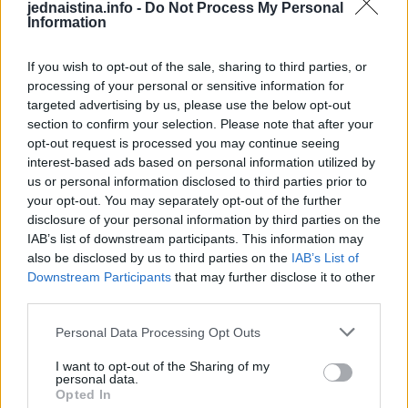
jednaistina.info -
Do Not Process My Personal
Information
Kako bi vam vožnja bila što ugodnija i manje stresna,
izdvojili smo 5 eteričnih ulja koja djeluju opuštajuće,
If you wish to opt-out of the sale, sharing to third parties, or
processing of your personal or sensitive information for
antistresno i smanjuju napetost i sadrže ekstrakte sljedećih
targeted advertising by us, please use the below opt-out
biljaka, piše “zadovoljna.hr”.
section to confirm your selection. Please note that after your
opt-out request is processed you may continue seeing
Crvena mandarina sadrži male količine N-
interest-based ads based on personal information utilized by
us or personal information disclosed to third parties prior to
metilantranilata koji pokazuje snažna umirujuća
your opt-out. You may separately opt-out of the further
svojstva. Umanjuje nemir, naročito kod hiperaktivne
disclosure of your personal information by third parties on the
djece i pomaže kod nesanice, stresa i depresije.
IAB’s list of downstream participants. This information may
also be disclosed by us to third parties on the
IAB’s List of
Manuka djeluje umirujuće, smanjuje stres i napetost,
Downstream Participants
that may further disclose it to other
ublažava bolove i opušta napetost u mišićima.
third parties.
Limunska trava smanjuje glavobolju i migrenu i
Personal Data Processing Opt Outs
ublažava grčeve u mišićima tako što smanjuje stres u
I want to opt-out of the Sharing of my
tkivu i pomaže opuštanje mišića.
personal data.
Opted In