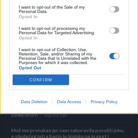
Lavanda, između ostalog, pomaže kod glavobolje,
I want to opt-out of the Sale of my
migrene i astme, a oteraće i insekte koji mogu da
Personal Data.
Opted In
zalutaju u automobil.
I want to opt-out of processing my
Arapski jasmin djeluje smirujuće i pomaže kod
Personal Data for Targeted Advertising.
anksioznosti. Lepo se kombinuje s citrusima i
Opted In
drvenastim uljima poput plavog čempresa i sandala.
I want to opt-out of Collection, Use,
Retention, Sale, and/or Sharing of my
Personal Data that Is Unrelated with the
Purposes for which it was collected.
Opted Out
CONFIRM
Povezano
Data Deletion
Data Access
Privacy Policy
2. dio: Pad carstva Sterling
ZANIMLJIVOSTI
August 8, 2026
Muž me pretukao jer sam zaboravila posoliti juhu,
a sljedećeg jutra bacio je šminku na krevet i