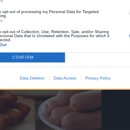
In
st ove hrane i nastanka kancera, rezultati su bili
to opt-out of processing my Personal Data for Targeted
ing.
In
o opt-out of Collection, Use, Retention, Sale, and/or Sharing
ersonal Data that Is Unrelated with the Purposes for which it
lected.
Out
CONFIRM
Data Deletion
Data Access
Privacy Policy