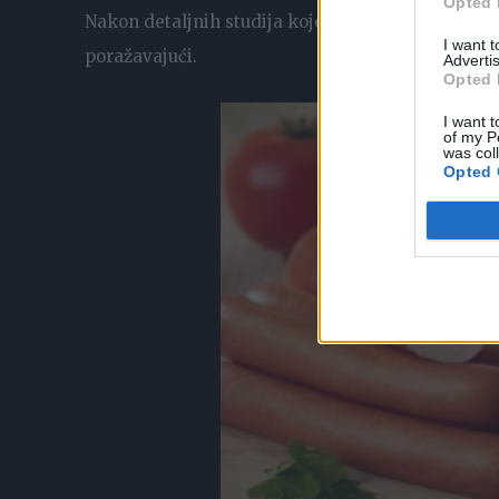
Opted 
Nakon detaljnih studija koje su istražile povezano
I want 
poražavajući.
Advertis
Opted 
I want t
of my P
was col
Opted 