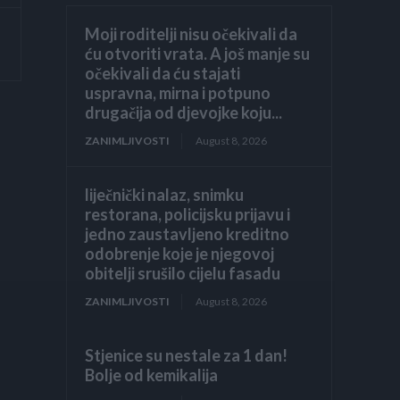
Moji roditelji nisu očekivali da
ću otvoriti vrata. A još manje su
očekivali da ću stajati
uspravna, mirna i potpuno
drugačija od djevojke koju...
ZANIMLJIVOSTI
August 8, 2026
liječnički nalaz, snimku
restorana, policijsku prijavu i
jedno zaustavljeno kreditno
odobrenje koje je njegovoj
obitelji srušilo cijelu fasadu
ZANIMLJIVOSTI
August 8, 2026
Stjenice su nestale za 1 dan!
Bolje od kemikalija