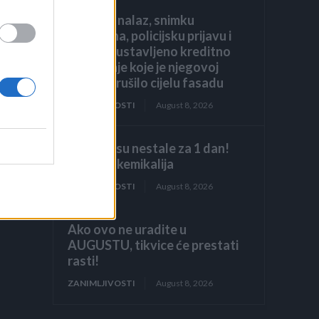
liječnički nalaz, snimku
restorana, policijsku prijavu i
jedno zaustavljeno kreditno
odobrenje koje je njegovoj
obitelji srušilo cijelu fasadu
ZANIMLJIVOSTI
August 8, 2026
Stjenice su nestale za 1 dan!
Bolje od kemikalija
ZANIMLJIVOSTI
August 8, 2026
Ako ovo ne uradite u
AUGUSTU, tikvice će prestati
rasti!
ZANIMLJIVOSTI
August 8, 2026