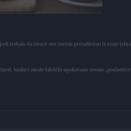
 ljudi trebalo da izbace ovu mesnu prerađevinu iz svoje ishr
parizeri, šunke i ostale fabrički upakovane mesne „poslastice“