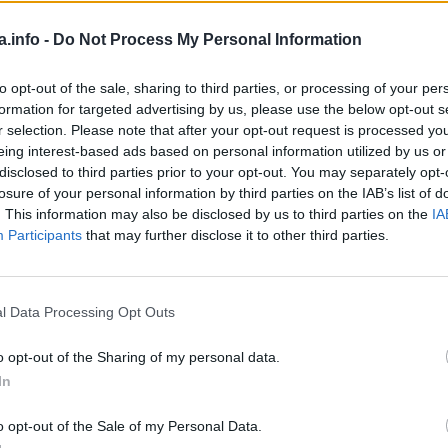
a.info -
Do Not Process My Personal Information
to opt-out of the sale, sharing to third parties, or processing of your per
formation for targeted advertising by us, please use the below opt-out s
r selection. Please note that after your opt-out request is processed y
 bi vam rekao da je štetna za vaš organizam i da je odmah
eing interest-based ads based on personal information utilized by us or
disclosed to third parties prior to your opt-out. You may separately opt-
losure of your personal information by third parties on the IAB’s list of
. This information may also be disclosed by us to third parties on the
IA
iko puna otrova, hormona, fekalnih materija, pesticida i
Participants
that may further disclose it to other third parties.
l Data Processing Opt Outs
kavice, kostiju, crijeva, nerava i drugih nejestivih dijelova
o opt-out of the Sharing of my personal data.
In
o opt-out of the Sale of my Personal Data.