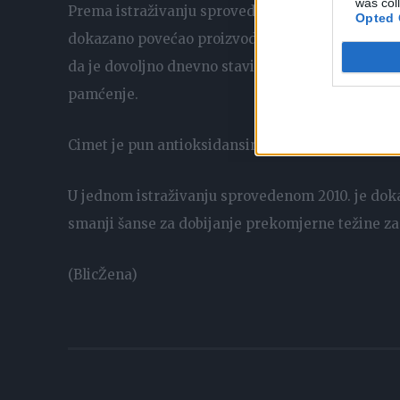
was col
Prema istraživanju sprovedenom u Medicinskom c
Opted 
dokazano povećao proizvodnju proteina koji pomaž
da je dovoljno dnevno staviti prstohvat mlevenog 
pamćenje.
Cimet je pun antioksidansima, pomaže kod smanji
U jednom istraživanju sprovedenom 2010. je dok
smanji šanse za dobijanje prekomjerne težine za 
(BlicŽena)