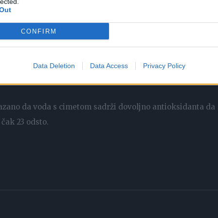
lected.
entru Univerziteta Raš u Čikagu 2015. godine cimet je
Out
u u organizaciji i protoku informacija. U istraživanju piš
CONFIRM
cimeta u kafu ili na pahuljice kako bi se poboljšalo
Data Deletion
Data Access
Privacy Policy
vanja nivoa šećera u krvi i može da spriječi razne upale.
azano da voda s cimetom sadrži dovoljno antioksidanta da
čak 23 odsto.