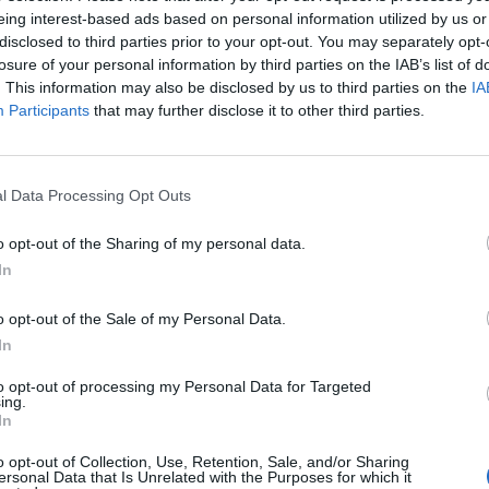
eing interest-based ads based on personal information utilized by us or
disclosed to third parties prior to your opt-out. You may separately opt-
losure of your personal information by third parties on the IAB’s list of
. This information may also be disclosed by us to third parties on the
IA
Participants
that may further disclose it to other third parties.
dobrobiti cimeta, predstavljeno je početkom 2017. na
sti. Naučnici su tokom 12 nedelja pacovima davali dodatke
l Data Processing Opt Outs
 visokokaloričnom hranom. Testovi provedeni na pacovima
o opt-out of the Sharing of my personal data.
 da su oni nakon uzimanja dodataka s cimetom imali više
In
o opt-out of the Sale of my Personal Data.
ruku, bez obzira što su jeli masnu i tešku hranu.
In
to opt-out of processing my Personal Data for Targeted
ing.
. Uz gore nabrojene koristi, tu se ubraja i smirenje probav
In
vanje nove građe, piše Dejli mejl.
o opt-out of Collection, Use, Retention, Sale, and/or Sharing
ersonal Data that Is Unrelated with the Purposes for which it