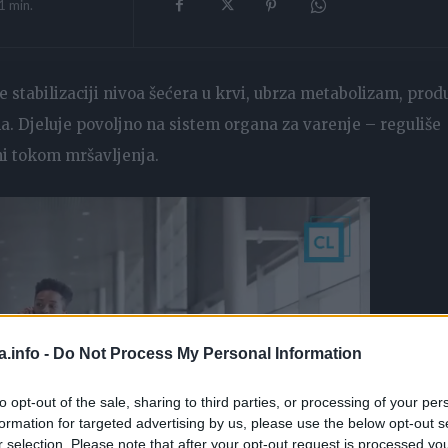
1
min.
tabilizaciji nivoa šećera u krvi, ubrza metabolizam, prod
ma. Djeluje povoljno na sistem organa za varenje – reguliše
mi tokom mršavljenja.
a.info -
Do Not Process My Personal Information
to opt-out of the sale, sharing to third parties, or processing of your per
formation for targeted advertising by us, please use the below opt-out s
r selection. Please note that after your opt-out request is processed y