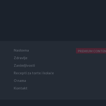
Naslovna
PREMIUM CONTE
Zdravlje
placeholder text
Zanimljivosti
Recepti za torte i kolače
O nama
Kontakt