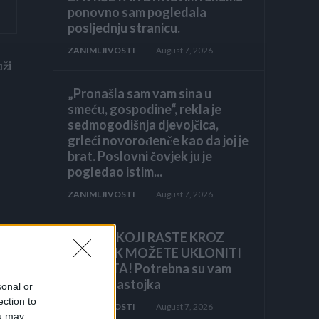
ponovno sam pogledala
posljednju stranicu.
ZANIMLJIVOSTI
August 7, 2026
uži
„Pronašla sam vam sina u
smeću, gospodine“, rekla je
sedmogodišnja djevojčica,
grleći novorođenče kao da joj je
brat. Poslovni čovjek ju je
pogledao istim...
ZANIMLJIVOSTI
August 7, 2026
KOROV KOJI RASTE KROZ
ŠLJUNAK MOŽETE UKLONITI
U 24 SATA! Potrebna su vam
samo 2 sastojka
sonal or
ection to
ZANIMLJIVOSTI
August 7, 2026
ou may