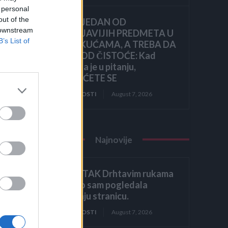
 personal
out of the
OVO JE JEDAN OD
 downstream
NAJPRLJAVIJIH PREDMETA U
B’s List of
NAŠIM KUĆAMA, A TREBA DA
BLISTA OD ČISTOĆE: Kad
čujete šta je u pitanju,
ZGROZIĆETE SE
 u
ZANIMLJIVOSTI
August 7, 2026
Najnovije
ZAVRŠETAK Drhtavim rukama
ponovno sam pogledala
e i
posljednju stranicu.
ZANIMLJIVOSTI
August 7, 2026