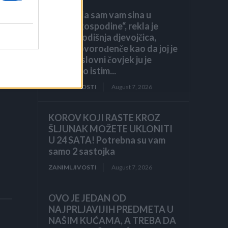
„Pronašla sam vam sina u
e
smeću, gospodine“, rekla je
sedmogodišnja djevojčica,
grleći novorođenče kao da joj je
brat. Poslovni čovjek ju je
pogledao istim...
ZANIMLJIVOSTI
August 7, 2026
KOROV KOJI RASTE KROZ
ŠLJUNAK MOŽETE UKLONITI
U 24 SATA! Potrebna su vam
samo 2 sastojka
ZANIMLJIVOSTI
August 7, 2026
OVO JE JEDAN OD
NAJPRLJAVIJIH PREDMETA U
NAŠIM KUĆAMA, A TREBA DA