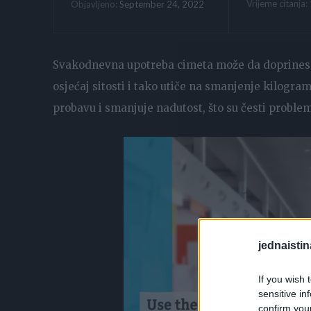
Vrijeme citanja:
September 24, 2022
Objavljeno:
Svakodnevna upotreba cimeta može da doprinese s
osjećaj sitosti i tako utiče na smanjenje kilogra
probavu i smanjuje nadutost, što su česti proble
jednaistin
If you wish 
sensitive in
confirm you