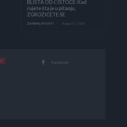
BLISTA OD ČISTOĆE: Kad
čujete šta je u pitanju,
ZGROZIĆETE SE
ZANIMLJIVOSTI
August 7, 2026
NT
Facebook