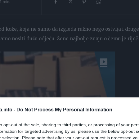
1
min.
pod kože, koja ne samo da izgleda ružno nego ostvlja i druge
mo nositi dužu odjeću. Žene najbolje znaju o čemu je riječ
a.info -
Do Not Process My Personal Information
to opt-out of the sale, sharing to third parties, or processing of your per
formation for targeted advertising by us, please use the below opt-out s
r selection. Please note that after your opt-out request is processed y