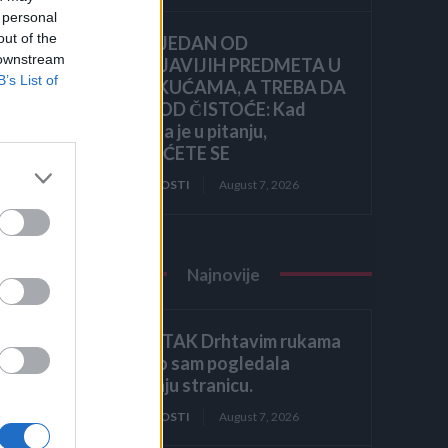
 personal
out of the
OVO JE JEDAN OD
 downstream
NAJPRLJAVIJIH PREDMETA U
B’s List of
NAŠIM KUĆAMA, A TREBA DA
BLISTA OD ČISTOĆE: Kad
čujete šta je u pitanju,
ZGROZIĆETE SE
ZANIMLJIVOSTI
August 7, 2026
e na
Najnovije
nom
.
ZAVRŠETAK Drhtavim rukama
ponovno sam pogledala
je 3
posljednju stranicu.
ga
ZANIMLJIVOSTI
August 7, 2026