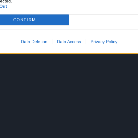
lected.
Out
 budu djelovali podijelite ove recepte i sa drugima
CONFIRM
ipriroda.com
Data Deletion
Data Access
Privacy Policy