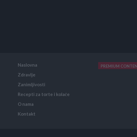
Naslovna
PREMIUM CONTE
Zdravlje
placeholder text
Zanimljivosti
Recepti za torte i kolače
O nama
Kontakt