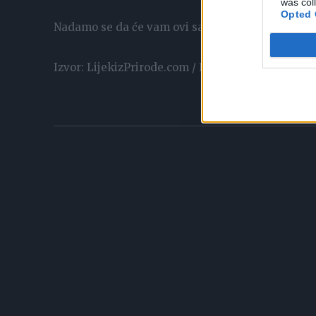
was col
Opted 
Nadamo se da će vam ovi savjeti pomoći. Ako vam
Izvor: LijekizPrirode.com / Preuzeto sa: zdravlje