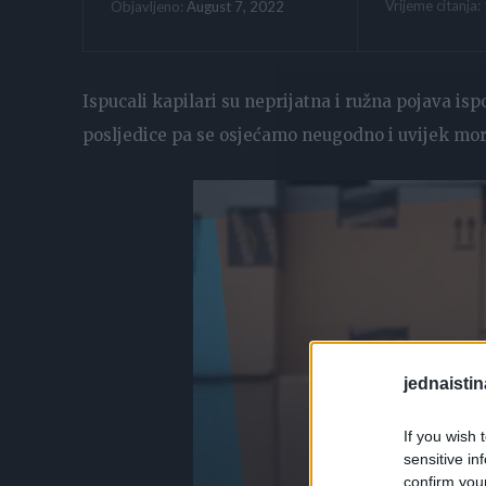
Vrijeme citanja:
August 7, 2022
Objavljeno:
Ispucali kapilari su neprijatna i ružna pojava is
posljedice pa se osjećamo neugodno i uvijek mora
jednaistin
If you wish 
sensitive in
confirm you