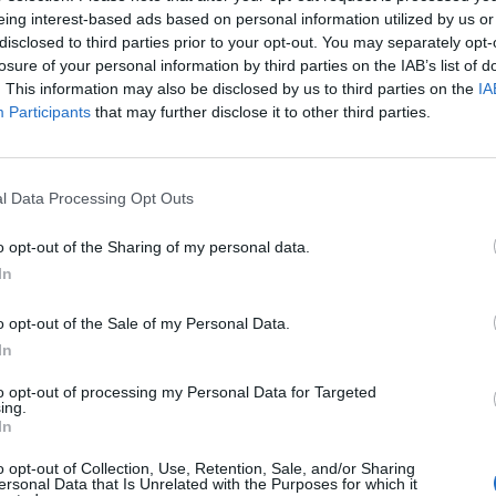
eing interest-based ads based on personal information utilized by us or
disclosed to third parties prior to your opt-out. You may separately opt-
losure of your personal information by third parties on the IAB’s list of
. This information may also be disclosed by us to third parties on the
IA
Participants
that may further disclose it to other third parties.
ešiti uz pomoć sastojaka iz kuće, a mi vam ovaj put
l Data Processing Opt Outs
potrebno isjeći na sitne komadiće, te poredati te komadić
ratite pažnju da koristite mladi a ne zreli paradajz.
o opt-out of the Sharing of my personal data.
In
2-3 minute, te nakon toga kožu premazati nekom hidratant
o opt-out of the Sale of my Personal Data.
 10 dana te bi nakon toga ispucali kapilari trebali nestati
In
to opt-out of processing my Personal Data for Targeted
 ćete nanositi na mjesta sa ispucalim kapilarima. Potrebno 
ing.
In
dnih 3-4 sedmice. Budite oprezni sa jabukovim sirćetom da 
o opt-out of Collection, Use, Retention, Sale, and/or Sharing
ati kožu.
ersonal Data that Is Unrelated with the Purposes for which it