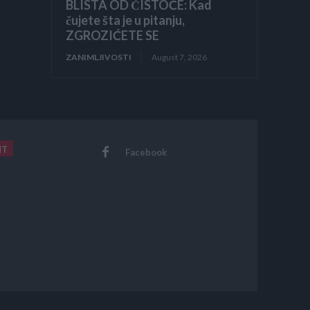
BLISTA OD ČISTOĆE: Kad
čujete šta je u pitanju,
ZGROZIĆETE SE
ZANIMLJIVOSTI
August 7, 2026
NT
Facebook