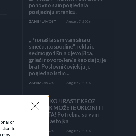
ponovno sam pogledala
posljednju stranicu.
ZANIMLJIVOSTI
August 7, 2026
.
„Pronašla sam vam sina u
smeću, gospodine“, rekla je
sedmogodišnja djevojčica,
grleći novorođenče kao da joj je
brat. Poslovni čovjek ju je
pogledao istim...
ZANIMLJIVOSTI
August 7, 2026
KOROV KOJI RASTE KROZ
ŠLJUNAK MOŽETE UKLONITI
U 24 SATA! Potrebna su vam
samo 2 sastojka
sonal or
ection to
ZANIMLJIVOSTI
August 7, 2026
ou may