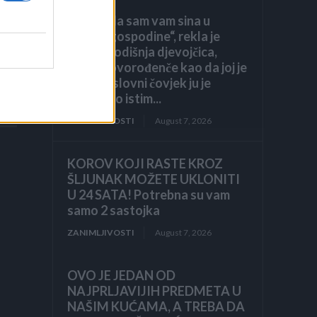
„Pronašla sam vam sina u
smeću, gospodine“, rekla je
sedmogodišnja djevojčica,
grleći novorođenče kao da joj je
brat. Poslovni čovjek ju je
pogledao istim...
ZANIMLJIVOSTI
August 7, 2026
KOROV KOJI RASTE KROZ
ŠLJUNAK MOŽETE UKLONITI
U 24 SATA! Potrebna su vam
samo 2 sastojka
ZANIMLJIVOSTI
August 7, 2026
OVO JE JEDAN OD
NAJPRLJAVIJIH PREDMETA U
NAŠIM KUĆAMA, A TREBA DA