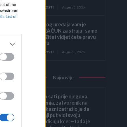
out of the
ZANIMLJIVOSTI
August 5, 2026
 downstream
B’s List of
Zbog ovog uređaja vam je
VISOK RAČUN za struju- samo
a.
ga isključite i vidjet ćete pravu
potrošnju
ZANIMLJIVOSTI
August 5, 2026
Najnovije
Nekoliko sati prije njegova
aca.
pogubljenja, zatvorenik na
smrtnoj kazni zatražio je da
posljednji put vidi svoju
osmogodišnju kćer—tada je