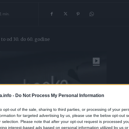
1
min.
 to od 30. do 60. godine
a.info -
Do Not Process My Personal Information
to opt-out of the sale, sharing to third parties, or processing of your per
formation for targeted advertising by us, please use the below opt-out s
r selection. Please note that after your opt-out request is processed y
eing interest-based ads based on personal information utilized by us or