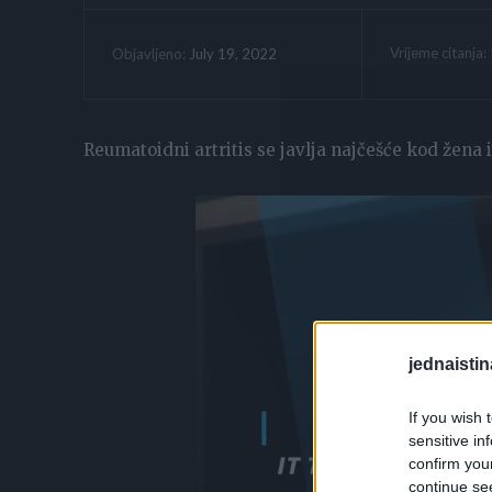
Vrijeme citanja:
July 19, 2022
Objavljeno:
Reumatoidni artritis se javlja najčešće kod žena i
jednaistin
If you wish 
sensitive in
confirm you
continue se