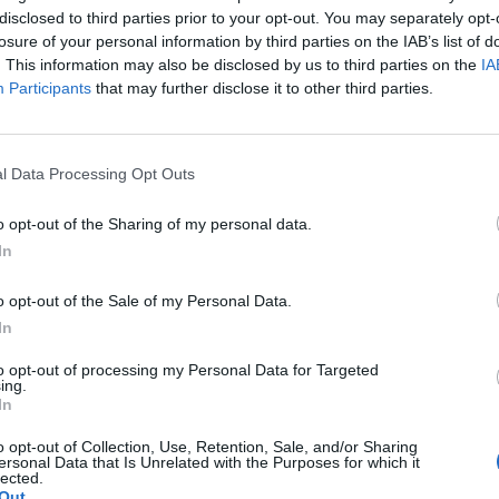
disclosed to third parties prior to your opt-out. You may separately opt-
losure of your personal information by third parties on the IAB’s list of
. This information may also be disclosed by us to third parties on the
IA
Participants
that may further disclose it to other third parties.
orna bolest vezivnog tkiva koja je najizraženija u zglobovim
vično tkivo, kosti i, ponekad, unutrašnje organe.
l Data Processing Opt Outs
o opt-out of the Sharing of my personal data.
a, ručni zglobovi, ramena, koljena i skočni zglobovi.
In
e Floride pokazuje da bakterija koju ljudi lako pokupe
 proizvoda koji rastu u kravljem stajnjaku može izazvati
o opt-out of the Sale of my Personal Data.
In
u genetsku predispoziciju za ovu bolest.
to opt-out of processing my Personal Data for Targeted
ing.
acijenata sa reumatoidnim artritisom i 48 zdravih dobrovolj
In
elih, dok je u prošlosti samo 8 odsto zdravih bilo izloženo
o opt-out of Collection, Use, Retention, Sale, and/or Sharing
i sa ovom genetskom mutacijom i koji su kasnije izloženi
ersonal Data that Is Unrelated with the Purposes for which it
lected.
 zaražene stoke imaju veći rizik od razvoja reumatoidnog
Out