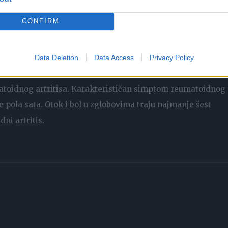
CONFIRM
uškaraca u odnosu 3:1. Najčešće se razvija između 30. i 60.
Data Deletion
Data Access
Privacy Policy
matoidnog artritisa. Karakterističan simptom reumatoidnog
e pola sata. Otok i bol u zglobovima traju najmanje šest
ni artritis.