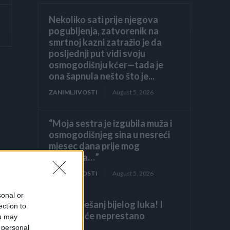
Nekoliko sati prije njegova
pogubljenja, zatvorenik na
smrtnoj kazni zatražio je da
posljednji put vidi svoju
osmogodišnju kćer—tada je
ona šapnula nešto što je...
ZANIMLJIVOSTI
August 5, 2026
“Moja sestra je izgubila muža i
osmogodišnjeg sina u nesreći
mjesec dana prije mog
vjenčanja…”
ZANIMLJIVOSTI
August 5, 2026
sonal or
Samo 1 češanj bijelog luka! I
ection to
orhideja će neprestano
ou may
cvjetati!
 personal