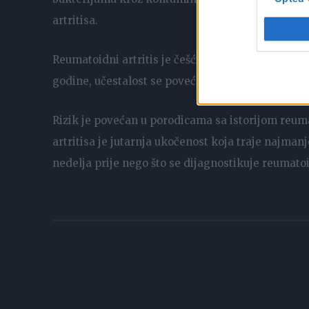
artritisa.
Reumatoidni artritis je češći kod žena nego kod m
godine, učestalost se povećava sa godinama.
Rizik je povećan u porodicama sa istorijom reu
artritisa je jutarnja ukočenost koja traje najmanj
nedelja prije nego što se dijagnostikuje reumatoid