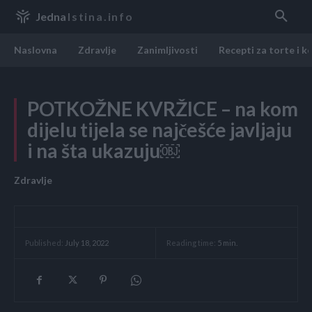
Jedna
Istina.info
Naslovna
Zdravlje
Zanimljivosti
Recepti za torte i k
POTKOŽNE KVRŽICE – na kom
dijelu tijela se najčešće javljaju
i na šta ukazuju￼
Zdravlje
Reading time:
5
min.
Published:
July 18, 2022