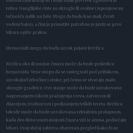
osteoartritis ili koji su ranije imali povrede zglobova ili
tetiva. Ganglijske ciste su okrugle ili ovalne i ispunjene su
tečnošću nalik na žele. Mogu da budu kao mali, čvrsti
vodeni balon, a čim je primetite potrebno je javiti se prvo
lekaru opšte prakse.
Hemoroidi mogu da budu uzrok pojave kvržica
Kvržica oko ili unutar čmara može da bude posledica
hemoroida. Vene mogu da se rastegnuti pod pritiskom,
uzrokujući izbočine i otoke, pri čemu se stvaraju male,
okrugle grudvice. Ovo stanje može da bude uzrokovano
naprezanjem tokom pražnjenja creva, zatvorom ili
dijarejom, trudnoćom i podizanjem teških tereta. Kvržica
takođe može da bude uzrokovana rektalnim prolapsom,
kada deo tkiva unutrašnjosti čmara viri iz anusa, podsećaju
lekari. Ovaj slučaj zahteva obavezan pregled kako bi se