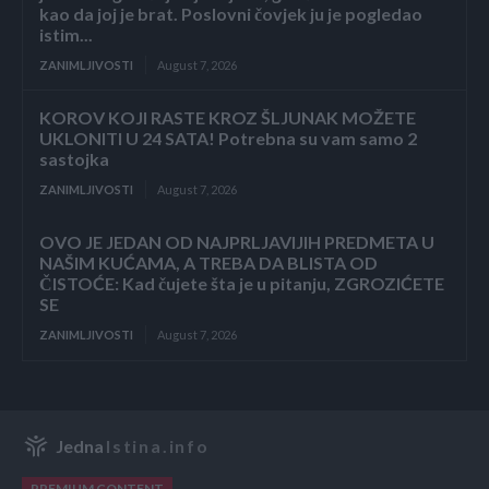
kao da joj je brat. Poslovni čovjek ju je pogledao
istim...
ZANIMLJIVOSTI
August 7, 2026
KOROV KOJI RASTE KROZ ŠLJUNAK MOŽETE
UKLONITI U 24 SATA! Potrebna su vam samo 2
sastojka
ZANIMLJIVOSTI
August 7, 2026
OVO JE JEDAN OD NAJPRLJAVIJIH PREDMETA U
NAŠIM KUĆAMA, A TREBA DA BLISTA OD
ČISTOĆE: Kad čujete šta je u pitanju, ZGROZIĆETE
SE
ZANIMLJIVOSTI
August 7, 2026
Jedna
Istina.info