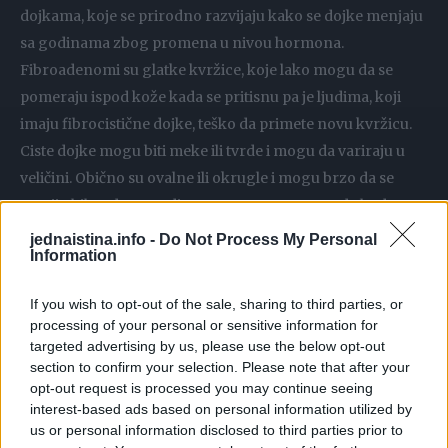
dojkama, koje se prirodno razvijaju kako se dojke menjaju
sa godinama zbog promena u nivou hormona.
Fibroadenomi su glatke kvržice, koje lako mogu da se
pomeraju ispod kože kada se pritisnu pa je ljudima, koji
imaju fibrocistične dojke, teško da primete novu kvržicu.
Ciste dojke mogu biti meke ili tvrde i mogu da variraju u
veličini. Obično su ovalne ili okrugle i mogu brzo da se
razviju bilo gde u grudima. Povremeno mogu da budu
neprijatne, pa čak i vrlo bolne.
jednaistina.info -
Do Not Process My Personal
Information
Kvržice raka dojke su često tvrde i bezbolne (iako neke
If you wish to opt-out of the sale, sharing to third parties, or
mogu da budu bolne), nepravilnog oblika i različite od
processing of your personal or sensitive information for
okolnog tkiva dojke. Preporuka je da se jednom mesečno
targeted advertising by us, please use the below opt-out
proveravaju grudi kako bi se žena upoznala kako obično
section to confirm your selection. Please note that after your
opt-out request is processed you may continue seeing
izgledaju i šta osećaju pod prstima. Ukolioko žena primeti
interest-based ads based on personal information utilized by
bilo šta neuobičajeno, treba da zakaže pregled, jer bilo koju
us or personal information disclosed to third parties prior to
kvržicu na dojci treba da pregleda lekar.