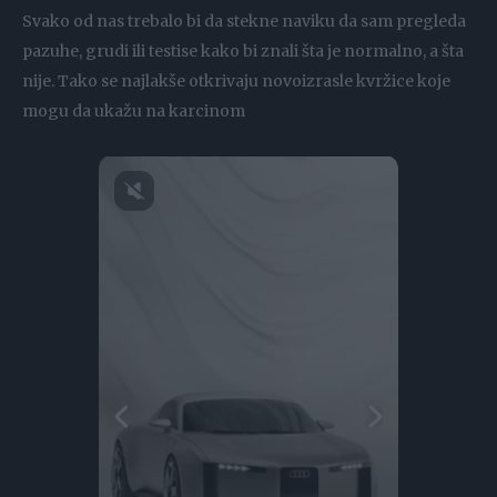
Svako od nas trebalo bi da stekne naviku da sam pregleda
pazuhe, grudi ili testise kako bi znali šta je normalno, a šta
nije. Tako se najlakše otkrivaju novoizrasle kvržice koje
mogu da ukažu na karcinom