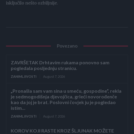
isključilo nešto ozbiljnije.
Povezano
ZAVRŠETAK Drhtavim rukama ponovno sam
pogledala posljednju stranicu.
ZANIMLJIVOSTI
August 7, 2026
„Pronašla sam vam sina u smeću, gospodine“, rekla
je sedmogodišnja djevojčica, grleći novorođenče
kao da joj je brat. Poslovni čovjek ju je pogledao
istim...
ZANIMLJIVOSTI
August 7, 2026
KOROV KOJI RASTE KROZ ŠLJUNAK MOŽETE