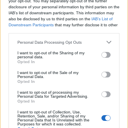
your opt-out. You may separately opt-out of the further
disclosure of your personal information by third parties on the
IAB’s list of downstream participants. This information may
Otečene žlezde najčešće izazivaju kvržice na vratu i
also be disclosed by us to third parties on the
IAB’s List of
pazuhu
Downstream Participants
that may further disclose it to other
Najčešći uzrok kvržica na vratu ili pazuhu su otečene
third parties.
žlezde (ili limfni čvorovi) poznate kao limfadenopatija.
Personal Data Processing Opt Outs
Otečene žlezde često su uzrokovane blagim infekcijama
I want to opt-out of the Sharing of my
poput prehlade, upale grla i tonzilitisa. Ređe, žlezde mogu
personal data.
da oteknu zbog stanja, kao što su reumatoidni artritis ili
Opted In
rak. Ostale kvržice na vratu mogu da budu razlog
I want to opt-out of the Sale of my
gušavosti, što je abnormalno oticanje štitne žlezde.
Personal Data.
Opted In
Gušavost izaziva pojavu kvržice na prednjem delu vrata.
Veličina strume može da varira i može da se pomera gore-
I want to opt-out of processing my
Personal Data for Targeted Advertising.
dole kada osoba guta. Otečene žlezde su vrlo osetljive,
Opted In
bolne kvržice sa obe strane vrata, ispod vilice ili pazuha.
I want to opt-out of Collection, Use,
Ozbiljnija stanja mogu da dovedu do toga da žlezde
Retention, Sale, and/or Sharing of my
Personal Data that Is Unrelated with the
postanu veoma tvrde i bezbolne. Vrat i pazuhe treba
Purposes for which it was collected.