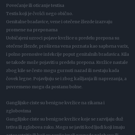
Povećanje ili oticanje testisa
Testis koji je čvršći nego obično.
Genitalne bradavice, vene i otečene žlezde izazvaju
promene na preponama
Uobičajeni uzroci pojave kvržice u predelu prepona su
otečene žlezde, proširena vena poznata kao saphena varix,
i polno prenosive infekcije poput genitalnih bradavica. Kila
se takođe može pojaviti u predelu prepona. Kvržice nastale
zbog kile se često mogu gurnuti nazad ili nestaju kada
čovek legne. Pojavljuju se i zbog kašljanja ili naprezanja, a
povremeno mogu da postanu bolne.
Ganglijske ciste su benigne kvržice na rikama i
zglobovima
Ganglijske ciste su benigne kvržice koje se razvijaju duž
tetiva ili zglobova ruku. Mogu se javiti kod ljudi koji imaju