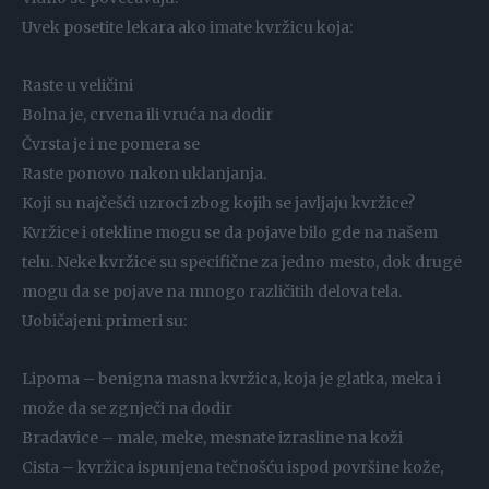
Uvek posetite lekara ako imate kvržicu koja:
Raste u veličini
Bolna je, crvena ili vruća na dodir
Čvrsta je i ne pomera se
Raste ponovo nakon uklanjanja.
Koji su najčešći uzroci zbog kojih se javljaju kvržice?
Kvržice i otekline mogu se da pojave bilo gde na našem
telu. Neke kvržice su specifične za jedno mesto, dok druge
mogu da se pojave na mnogo različitih delova tela.
Uobičajeni primeri su:
Lipoma – benigna masna kvržica, koja je glatka, meka i
može da se zgnječi na dodir
Bradavice – male, meke, mesnate izrasline na koži
Cista – kvržica ispunjena tečnošću ispod površine kože,