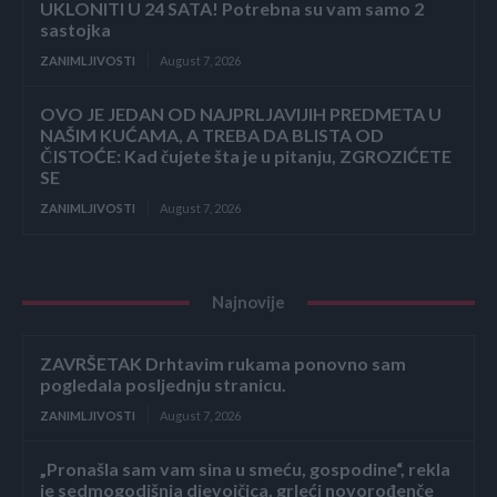
UKLONITI U 24 SATA! Potrebna su vam samo 2
sastojka
ZANIMLJIVOSTI
August 7, 2026
OVO JE JEDAN OD NAJPRLJAVIJIH PREDMETA U
NAŠIM KUĆAMA, A TREBA DA BLISTA OD
ČISTOĆE: Kad čujete šta je u pitanju, ZGROZIĆETE
SE
ZANIMLJIVOSTI
August 7, 2026
Najnovije
ZAVRŠETAK Drhtavim rukama ponovno sam
pogledala posljednju stranicu.
ZANIMLJIVOSTI
August 7, 2026
„Pronašla sam vam sina u smeću, gospodine“, rekla
je sedmogodišnja djevojčica, grleći novorođenče