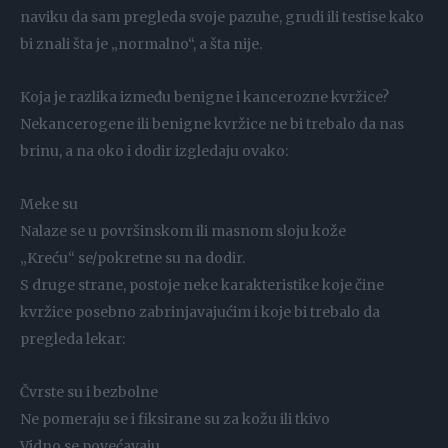
naviku da sam pregleda svoje pazuhe, grudi ili testise kako
bi znali šta je „normalno“, a šta nije.
Koja je razlika između benigne i kancerozne kvržice?
Nekancerogene ili benigne kvržice ne bi trebalo da nas
brinu, a na oko i dodir izgledaju ovako:
Meke su
Nalaze se u površinskom ili masnom sloju kože
„Kreću“ se/pokretne su na dodir.
S druge strane, postoje neke karakteristike koje čine
kvržice posebno zabrinjavajućim i koje bi trebalo da
pregleda lekar:
Čvrste su i bezbolne
Ne pomeraju se i fiksirane su za kožu ili tkivo
Vidno se povećavaju.