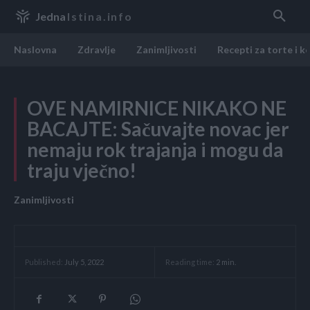
Jedna
Istina.info
Naslovna
Zdravlje
Zanimljivosti
Recepti za torte i k
OVE NAMIRNICE NIKAKO NE
BACAJTE: Sačuvajte novac jer
nemaju rok trajanja i mogu da
traju vječno!
Zanimljivosti
Reading time:
2
min.
Published:
July 5, 2022