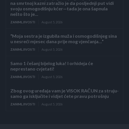
na smrtnoj kazni zatražio je da posljednji put vidi
svoju osmogodišnju kćer—tada je ona šapnula
nešto što je...
ZANIMLJIVOSTI
August 5, 2026
“Moja sestra je izgubila muža i osmogodišnjeg sina
u nesreći mjesec dana prije mog vjenčanja…”
ZANIMLJIVOSTI
August 5, 2026
Samo 1 češanj bijelog luka! I orhideja će
neprestano cvjetati!
ZANIMLJIVOSTI
August 5, 2026
Zbog ovog uređaja vam je VISOK RAČUN za struju-
samo ga isključite i vidjet ćete pravu potrošnju
ZANIMLJIVOSTI
August 5, 2026