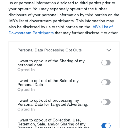
us or personal information disclosed to third parties prior to
your opt-out. You may separately opt-out of the further
Jaka alkoholna pića su „besmrtna“ pod uslovom da je boca
disclosure of your personal information by third parties on the
neotovrena i stoji na relativno hladnom mjestu. Jednom
IAB’s list of downstream participants. This information may
kad se otvori počinje oksidacija zbog koje nakon dugog
also be disclosed by us to third parties on the
IAB’s List of
stajanja gube okus, a može se promijeniti i strukturu pića.
Downstream Participants
that may further disclose it to other
third parties.
Šećer
Personal Data Processing Opt Outs
I want to opt-out of the Sharing of my
Slično kao so, i šećer zauvek ostaje dobar ako ga držiš
personal data.
Opted In
podalje od vlage ili vatre. I to sve vrste šećera i u svim
oblicima (kristal, u prahu, u kockama…). Možda mu se
I want to opt-out of the Sale of my
Personal Data.
promijeni tekstura, ali je i dalje jestiv.
Opted In
I want to opt-out of processing my
Riža
Personal Data for Targeted Advertising.
Opted In
Bez obzira da li riža čuvate u ostavi, frižideru ili
I want to opt-out of Collection, Use,
zamrzivaču, nikad se neće pokvariti. Bijela riža, divlji,
Retention, Sale, and/or Sharing of my
Personal Data that Is Unrelated with the