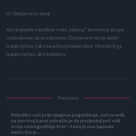
Čisti javorov sirup
Ako kupujete određene vrste „lažnog“ javorovog sirupa
onda morate da se zabrinete. Čisti javorov sirup može
trajati vječno, čak i na sobnoj temperaturi. Otvorite li ga
trajaće vječno, ali u frižideru.
Povezano
Nekoliko sati prije njegova pogubljenja, zatvorenik
na smrtnoj kazni zatražio je da posljednji put vidi
svoju osmogodišnju kćer—tada je ona šapnula
nešto što je...