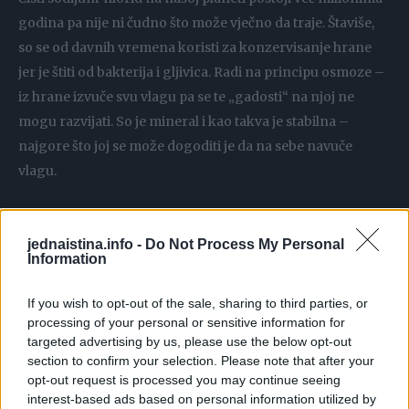
godina pa nije ni čudno što može vječno da traje. Štaviše,
so se od davnih vremena koristi za konzervisanje hrane
jer je štiti od bakterija i gljivica. Radi na principu osmoze –
iz hrane izvuče svu vlagu pa se te „gadosti“ na njoj ne
mogu razvijati. So je mineral i kao takva je stabilna –
najgore što joj se može dogoditi je da na sebe navuče
vlagu.
Sušene mahunarke
jednaistina.info -
Do Not Process My Personal
Information
Za razliku od svježeg ili graha u konzervi, sušeni pasulj
tako traje vječno – ako se čuva u zatvorenoj ili
If you wish to opt-out of the sale, sharing to third parties, or
nepropusnoj ambalaži. Jedino ćeš ga morati što duže stoji,
processing of your personal or sensitive information for
duže i kuhati.
targeted advertising by us, please use the below opt-out
section to confirm your selection. Please note that after your
opt-out request is processed you may continue seeing
Žestina
interest-based ads based on personal information utilized by