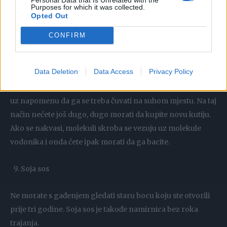
Arborio, jasmin i basmati imaju neograničen rok trajanja.
Purposes for which it was collected.
Opted Out
Izuzetak je integralna riža – koji zahvaljujući većem udjelu
ulja neće trajati ni približno tako dugo.
CONFIRM
Kukuruzni skrob
Data Deletion
Data Access
Privacy Policy
Kukuruzni skrob zaslužuje mjesto na listi besmrtnih, samo
uz napomenu da ga se treba čuvati na suhom mjestu. Na taj
način nećete još dugo, dugo morati da kupite novu kutiju.
Ako se nakvasi, molekuli skroba se vezuju uz molekule
vodonika i onda ćete ipak morati da ga bacite.
Soja sos
Ne morate s gađenjem gledati staru bocu koju ste otvorili
prije tri godine. Soja sos je takođe namirnica bez roka
trajanja.