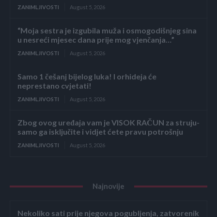
ZANIMLJIVOSTI
August 5, 2026
“Moja sestra je izgubila muža i osmogodišnjeg sina
u nesreći mjesec dana prije mog vjenčanja…”
ZANIMLJIVOSTI
August 5, 2026
Samo 1 češanj bijelog luka! I orhideja će
neprestano cvjetati!
ZANIMLJIVOSTI
August 5, 2026
Zbog ovog uređaja vam je VISOK RAČUN za struju-
samo ga isključite i vidjet ćete pravu potrošnju
ZANIMLJIVOSTI
August 5, 2026
Najnovije
Nekoliko sati prije njegova pogubljenja, zatvorenik