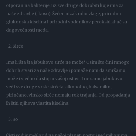
otporan na bakterije, uz sve druge dobrobiti koje ima za
naše zdravlje (i kosu). Šećer, nizak udio vlage, prirodna
glukonska kiselina i prirodni vodonikov peroksid ključ su
dugovečnosti meda.
Sirće
Ima li išta šta jabukovo sirće ne može? Osim što čini mnogo
dobrih stvari za naše zdravlje i pomaže nam da smršamo,
može i vječno da stoji u vašoj ostavi. I ne samo jabukovo,
već i sve druge vrste sirćeta, alkoholno, balsamiko,
pirinčano, vinsko sirće nemaju rok trajanja. Od propadanja
ih štiti njihova vlastita kiselina.
So
Čisti sodijum-hlorid na našoj planeti postoji već milionima