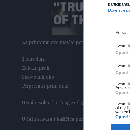
participants
Downstream 
Persona
Za pripremu ove maske potrebno je:
I want t
Opted 
1 paradajz
I want t
Želatin prah
Opted 
Sirovo mlijeko
I want 
Priprema i primjena:
Advertis
Opted 
Uzmite sok od jednog zrelog paradajza.
I want t
of my P
was col
Opted 
U čašu stavite 1 kašičicu paradajz soka.