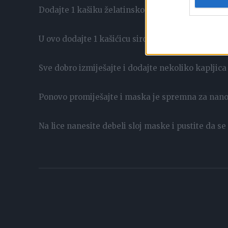
Dodajte 1 kašiku želatinskog praha.
U ovo dodajte 1 kašićicu sirovog mlijeka.
Sve dobro izmiješajte i dodajte nekoliko kapljic
Ponovo promiješajte i maska je spremna za nano
Na lice nanesite debeli sloj maske i pustite da se 