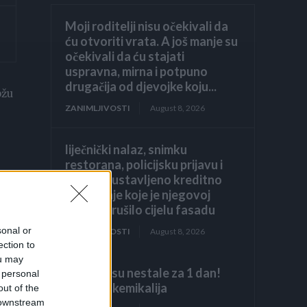
Moji roditelji nisu očekivali da
ću otvoriti vrata. A još manje su
očekivali da ću stajati
uspravna, mirna i potpuno
drugačija od djevojke koju...
ožu
ZANIMLJIVOSTI
August 8, 2026
liječnički nalaz, snimku
restorana, policijsku prijavu i
jedno zaustavljeno kreditno
odobrenje koje je njegovoj
obitelji srušilo cijelu fasadu
sonal or
ZANIMLJIVOSTI
August 8, 2026
ection to
ou may
Stjenice su nestale za 1 dan!
 personal
Bolje od kemikalija
out of the
 downstream