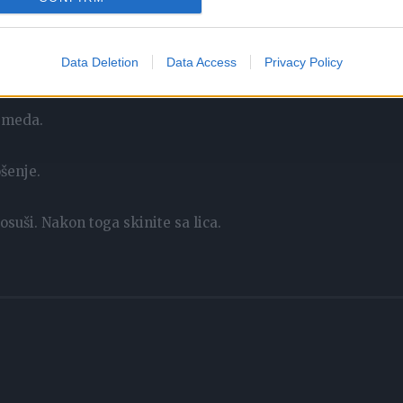
Data Deletion
Data Access
Privacy Policy
a meda.
šenje.
osuši. Nakon toga skinite sa lica.