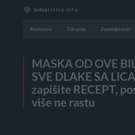
Jedna
Istina.info
Naslovna
Zdravlje
Zanimljivosti
MASKA OD OVE BI
SVE DLAKE SA LICA
zapišite RECEPT, pos
više ne rastu