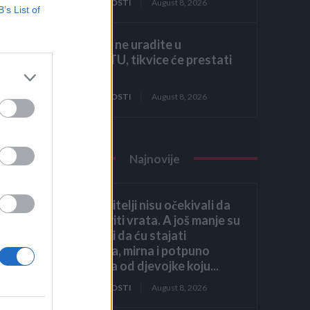
ZANIMLJIVOSTI
August 8, 2026
B’s List of
Ako ovo ne uradite u
AUGUSTU, tikvice će prestati
rasti!
ZANIMLJIVOSTI
August 8, 2026
Najnovije
Moji roditelji nisu očekivali da
ću otvoriti vrata. A još manje su
očekivali da ću stajati
uspravna, mirna i potpuno
drugačija od djevojke koju...
ZANIMLJIVOSTI
August 8, 2026