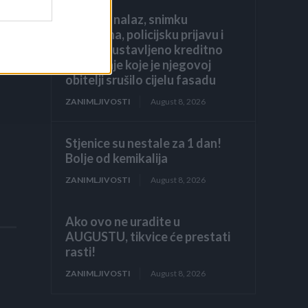
liječnički nalaz, snimku
restorana, policijsku prijavu i
jedno zaustavljeno kreditno
odobrenje koje je njegovoj
obitelji srušilo cijelu fasadu
ZANIMLJIVOSTI
August 8, 2026
Stjenice su nestale za 1 dan!
Bolje od kemikalija
ZANIMLJIVOSTI
August 8, 2026
Ako ovo ne uradite u
AUGUSTU, tikvice će prestati
rasti!
ZANIMLJIVOSTI
August 8, 2026