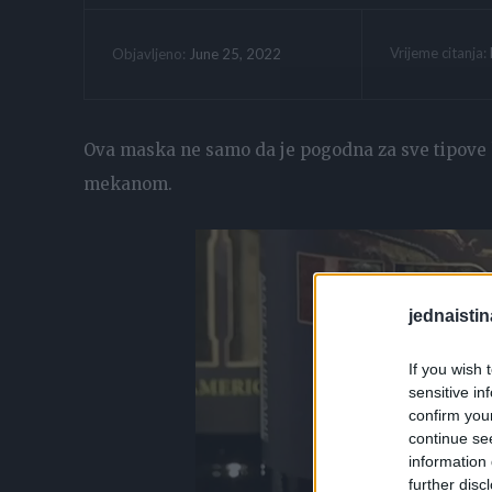
Vrijeme citanja:
June 25, 2022
Objavljeno:
Ova maska ne samo da je pogodna za sve tipove kože
mekanom.
jednaistin
If you wish 
sensitive in
confirm you
continue se
information 
further disc