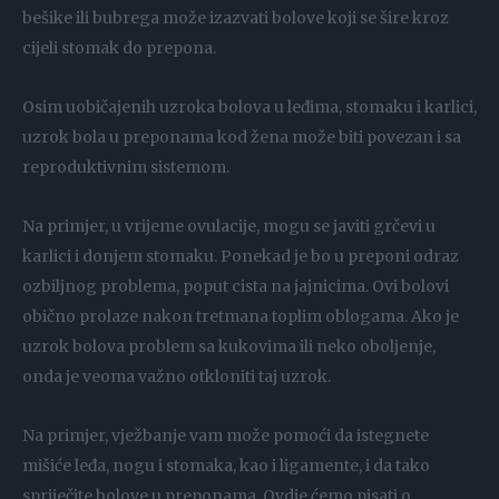
bešike ili bubrega može izazvati bolove koji se šire kroz
cijeli stomak do prepona.
Osim uobičajenih uzroka bolova u leđima, stomaku i karlici,
uzrok bola u preponama kod žena može biti povezan i sa
reproduktivnim sistemom.
Na primjer, u vrijeme ovulacije, mogu se javiti grčevi u
karlici i donjem stomaku. Ponekad je bo u preponi odraz
ozbiljnog problema, poput cista na jajnicima. Ovi bolovi
obično prolaze nakon tretmana toplim oblogama. Ako je
uzrok bolova problem sa kukovima ili neko oboljenje,
onda je veoma važno otkloniti taj uzrok.
Na primjer, vježbanje vam može pomoći da istegnete
mišiće leđa, nogu i stomaka, kao i ligamente, i da tako
spriječite bolove u preponama. Ovdje ćemo pisati o