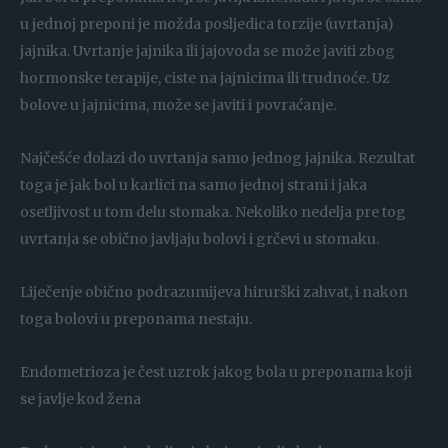
u jednoj preponi je možda posljedica torzije (uvrtanja)
jajnika. Uvrtanje jajnika ili jajovoda se može javiti zbog
hormonske terapije, ciste na jajnicima ili trudnoće. Uz
bolove u jajnicima, može se javiti i povraćanje.
Najčešće dolazi do uvrtanja samo jednog jajnika. Rezultat
toga je jak bol u karlici na samo jednoj strani i jaka
osetljivost u tom delu stomaka. Nekoliko nedelja pre tog
uvrtanja se obično javljaju bolovi i grčevi u stomaku.
Liječenje obično podrazumijeva hirurški zahvat, i nakon
toga bolovi u preponama nestaju.
Endometrioza je čest uzrok jakog bola u preponama koji
se javlje kod žena