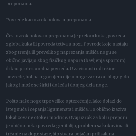
preponama.
Povrede kao uzrok bolova u preponama
Čest uzrok bolova u preponama je prelom kuka, povreda
zgloba kuka ili povreda tetiva u nozi. Povrede koje nastaju
zbog trenja ili prevelikog naprezanja mišića nogu se
obično javljaju zbog fizičkog napora (bavljenja sportom)
ili kao profesionalna povreda. U zavisnosti od težine
povrede, bol na u gornjem dijelu noge varira od blagog do
jakog i može se širiti i do leđa i donjeg dela noge.
Pošto naše noge trpe veliko opterećenje, lako dolazi do
istegnuća i cepanja ligamenata i mišića. To obično izaziva
lokalizovane otoke i modrice. Ovaj uzrok za bol u preponi
je obično neka povreda genitalija, problem sa kukovima ili
trčanje na duge staze, što stvara pojačan pritisak na