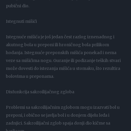
pubični dio.
Istegnuti mišići
Istegnuće mišića je još jedan čest razlog iznenadnog i
akutnog bola u preponi ili hroničnog bola prilikom
hodanja. Istegnuće preponskih mišića ponekad i nema
veze sa mišićima nogu. Guranje ili podizanje teških stvari
može dovesti do istezanja mišića u stomaku, što rezultira
bolovima u preponama.
Disfunkcija sakroilijačnog zgloba
Problemi sa sakroilijačnim zglobom mogu izazvati bol u
preponi, i obično se javlja bol i u donjem dijelu leđa i
zadnjici. Sakroilijačni zglob spaja donji dio kičme sa