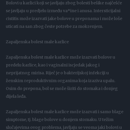
Bolovi u karlici koji se javljaju zbog bolesti bešike najčešće
se javljaju u predjelu između va*ine i anusa. Intersticijalni
cistitis može izazvati jake bolove u preponama i može loše
uticati na san zbog česte potrebe za mokrenjem.
Zapaljenska bolest male karlice
Zapaljenska bolest male karlice može izazvati bolove u
predelu karlice, kao i vaginalni iscjedak jakog i
neprijatnog mirisa. Riječ je o bakterijskoj infekciji u
ženskim reproduktivnim organima koja izaziva upalu.
Osim do prepona, bol se može širiti do stomaka i donjeg
dijela leđa.
Zapaljenska bolest male karlice može izazvati i samo blage
simptome, tj. blage bolove u donjem stomaku. U težim
slučajevima ovog problema, javljaju se veoma jaki bolovi u