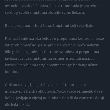
uzrocima ovakvih bolova, kao i o tome kada je potrebno da
se zbog svojih simptoma obratite svom ljekaru.
Bol u preponama kod žena: Simptomi koji se javljaju
Pronalaženje uzroka bolova u preponama kod žena može
biti problematično, jer se pravi uzrok bola može nalaziti
bilo gdje u organizmu. Često se uz bolove u preponama
javljaju i drugi simptomi: na primer, istegnuti mišići u
karlici ili problemi sa zglobovima mogu hodanje učiniti
bolnim.
Obično se ovaj bol pojačava noću ili tokom neke
intenzivnije fizičke aktivnosti. Možda ćete primijetiti da se
bolovi javljaju u cijeloj nozi, obamrlost ili da vam trne donji
dio leđa ili kuk.