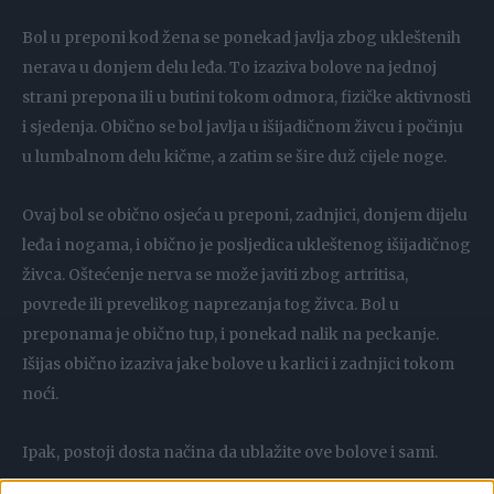
Bol u preponi kod žena se ponekad javlja zbog ukleštenih
nerava u donjem delu leđa. To izaziva bolove na jednoj
strani prepona ili u butini tokom odmora, fizičke aktivnosti
i sjedenja. Obično se bol javlja u išijadičnom živcu i počinju
u lumbalnom delu kičme, a zatim se šire duž cijele noge.
Ovaj bol se obično osjeća u preponi, zadnjici, donjem dijelu
leđa i nogama, i obično je posljedica ukleštenog išijadičnog
živca. Oštećenje nerva se može javiti zbog artritisa,
povrede ili prevelikog naprezanja tog živca. Bol u
preponama je obično tup, i ponekad nalik na peckanje.
Išijas obično izaziva jake bolove u karlici i zadnjici tokom
noći.
Ipak, postoji dosta načina da ublažite ove bolove i sami.