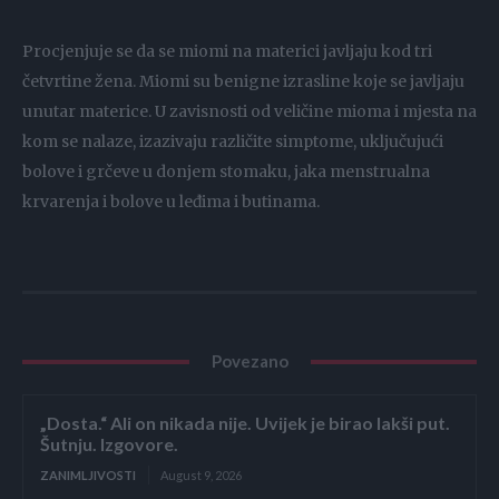
Procjenjuje se da se miomi na materici javljaju kod tri
četvrtine žena. Miomi su benigne izrasline koje se javljaju
unutar materice. U zavisnosti od veličine mioma i mjesta na
kom se nalaze, izazivaju različite simptome, uključujući
bolove i grčeve u donjem stomaku, jaka menstrualna
krvarenja i bolove u leđima i butinama.
Povezano
„Dosta.“ Ali on nikada nije. Uvijek je birao lakši put.
Šutnju. Izgovore.
ZANIMLJIVOSTI
August 9, 2026