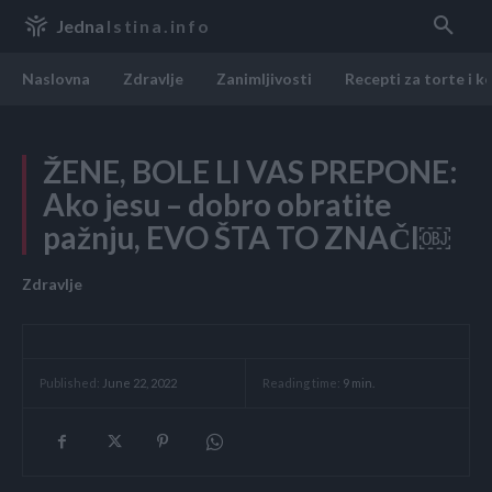
Jedna
Istina.info
Naslovna
Zdravlje
Zanimljivosti
Recepti za torte i k
ŽENE, BOLE LI VAS PREPONE:
Ako jesu – dobro obratite
pažnju, EVO ŠTA TO ZNAČI￼
Zdravlje
Reading time:
9
min.
Published:
June 22, 2022