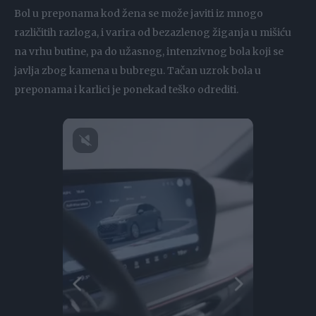
Bol u preponama kod žena se može javiti iz mnogo
različitih razloga, i varira od bezazlenog žiganja u mišiću
na vrhu butine, pa do užasnog, intenzivnog bola koji se
javlja zbog kamena u bubregu. Tačan uzrok bola u
preponama i karlici je ponekad teško odrediti.