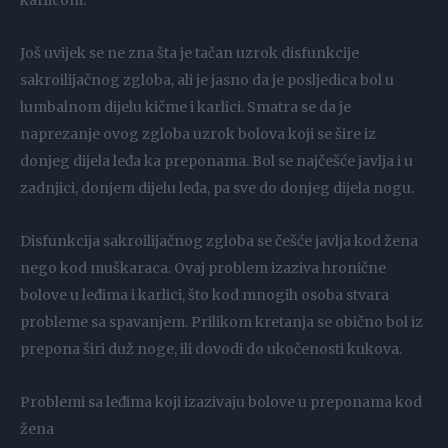
karlicom.
Još uvijek se ne zna šta je tačan uzrok disfunkcije
sakroilijačnog zgloba, ali je jasno da je posljedica bol u
lumbalnom dijelu kičme i karlici. Smatra se da je
naprezanje ovog zgloba uzrok bolova koji se šire iz
donjeg dijela leđa ka preponama. Bol se najčešće javlja i u
zadnjici, donjem dijelu leđa, pa sve do donjeg dijela nogu.
Disfunkcija sakroilijačnog zgloba se češće javlja kod žena
nego kod muškaraca. Ovaj problem izaziva hronične
bolove u leđima i karlici, što kod mnogih osoba stvara
probleme sa spavanjem. Prilikom kretanja se obično bol iz
prepona širi duž noge, ili dovodi do ukočenosti kukova.
Problemi sa leđima koji izazivaju bolove u preponama kod
žena