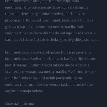
Endometrioza je oboljenje koje se javlja kada
endometrijalno tkivo počne da se javlja na drugim
reproduktivnim organima i izaziva jake bolove u
preponama. Ponekad je endometrioza uzrok bolova i
grčeva u karlici nevezano za menstruaciju. Kod
endometrioze se često dešava da bol nije lokalizovan u
karlici, već i da se širi čak do leđa i gornjeg dijela stomaka.
Endometrioza je čest uzrok jakog bola u preponama.
Endometrioza izaziva jake bolove u karlici prije i tokom
menstruacije. Endometrioza takođe može izazvati i
krvarenja nevezano za menstruaciju. Međutim, to se ne
javlja kod svih žena. Kod nekih pacijentkinja sa
endometriozom, bolovi su veoma jaki, dok neke žene
uopšte i nemaju bolove.
Ciste na jajnicima