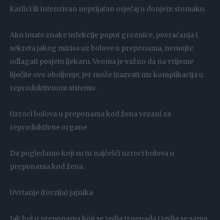
karlici ili intenzivan neprijatan osjećaj u donjem stomaku.
Ako imate znake infekcije poput groznice, povraćanja i
sekreta jakog mirisa uz bolove u preponama, nemojte
odlagati posjetu ljekaru. Veoma je važno da na vrijeme
liječite ovo oboljenje, jer može izazvati niz komplikacija u
reproduktivnom sistemu.
Uzroci bolova u preponama kod žena vezani za
reproduktivne organe
Da pogledamo koji su tu najčešći uzroci bolova u
preponama kod žena.
Uvrtanje (torzija) jajnika
Jak bol u preponama koji se javlja iznenada i javlja se samo