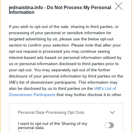
Infekcije koje izazivaju bol u preponama kod žena
jednaistina.info -
Do Not Process My Personal
Information
Pošto se u donjem dijelu stomaka nalazi mnoštvo organa,
If you wish to opt-out of the sale, sharing to third parties, or
upale i infekcije bešike, urinarnog trakta ili bubrega
processing of your personal or sensitive information for
takođe mogu izazvati bolove u preponama.
targeted advertising by us, please use the below opt-out
section to confirm your selection. Please note that after your
opt-out request is processed you may continue seeing
Infekcije urinarnog trakta su čest uzrok bola u preponama
interest-based ads based on personal information utilized by
us or personal information disclosed to third parties prior to
Čest uzrok bolova u preponama kod žena jesu infekcije
your opt-out. You may separately opt-out of the further
urinarnog trakta. Mada ove infekcije mogu da se jave i kod
disclosure of your personal information by third parties on the
IAB’s list of downstream participants. This information may
muškaraca i da izazovu iste simptome, mnogo su češće
also be disclosed by us to third parties on the
IAB’s List of
kod žena. Ako je reč o urinarnoj infekciji, bol u preponama
Downstream Participants
that may further disclose it to other
neće biti jedini simptom.
third parties.
Personal Data Processing Opt Outs
Osim bolova u donjem stomaku, javlja se i česta potreba za
mokrenjem i peckanje prilikom mokrenja. Infekcije
I want to opt-out of the Sharing of my
personal data.
urinarnog trakta izazivaju zamućenost urina i obično