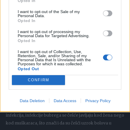
Opted In
mokraća ima neprijatan miris. Ako imate neku infekciju
I want to opt-out of the Sale of my
gornjih mokraćnih organa, onda će se uz bol u preponama
Personal Data.
Opted In
vjerovatno javiti i bol u leđima.
I want to opt-out of processing my
Personal Data for Targeted Advertising.
Najbolji način da spriječite infekcije urinarnog trakta jeste
Opted In
da pijete dovoljno vode. Tako ćete smanjiti nivo kiselosti u
I want to opt-out of Collection, Use,
mokraći i lakše izbaciti toksine iz svog organizma. Možete
Retention, Sale, and/or Sharing of my
Personal Data that Is Unrelated with the
piti i malo sode bikarbone razmućene u vodi kako biste
Purposes for which it was collected.
ublažili kiselinu u urinu koja često stvara bolove.
Opted Out
CONFIRM
Infekcije bubrega kao uzrok bola
Infekcije bubrega su još jedan čest uzrok bolova u
Data Deletion
Data Access
Privacy Policy
preponama i slabinama kod žena. Poput mokraćnih
infekcija, infekcije bubrega se češće javljaju kod žena nego
kod muškaraca, što znači i da su češći uzrok bolova u