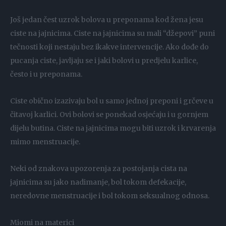
Još jedan čest uzrok bolova u preponama kod žena jesu
ciste na jajnicima. Ciste na jajnicima su mali “džepovi” puni
tečnosti koji nestaju bez ikakve intervencije. Ako dođe do
pucanja ciste, javljaju se i jaki bolovi u predjelu karlice,
često i u preponama.
Ciste obično izazivaju bol u samo jednoj preponi i grčeve u
čitavoj karlici. Ovi bolovi se ponekad osjećaju i u gornjem
dijelu butina. Ciste na jajnicima mogu biti uzrok i krvarenja
mimo menstruacije.
Neki od znakova upozorenja za postojanja cista na
jajnicima su jako nadimanje, bol tokom defekacije,
neredovne menstruacije i bol tokom seksualnog odnosa.
Miomi na materici