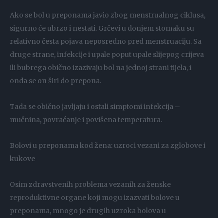
Ako se bol u preponama javio zbog menstrualnog ciklusa,
sigurno će ubrzo i nestati. Grčevi u donjem stomaku su
relativno česta pojava neposredno pred menstruaciju. Sa
druge strane, infekcije i upale poput upale slijepog crijeva
ili bubrega obično izazivaju bol na jednoj strani tijela, i
onda se on širi do prepona.
Tada se obično javljaju i ostali simptomi infekcija –
mučnina, povraćanje i povišena temperatura.
Bolovi u preponama kod žena: uzroci vezani za zglobove i
kukove
Osim zdravstvenih problema vezanih za ženske
reproduktivne organe koji mogu izazvati bolove u
preponama, mnogo je drugih uzroka bolova u