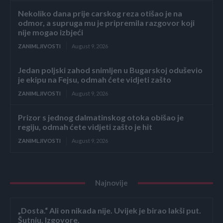
Nekoliko dana prije carskog reza otišao je na
odmor, a supruga mu je pripremila razgovor koji
nije mogao izbjeći
ZANIMLJIVOSTI
August 9, 2026
Jedan poljski zahod snimljen u Bugarskoj oduševio
je ekipu na Fejsu, odmah ćete vidjeti zašto
ZANIMLJIVOSTI
August 9, 2026
Prizor s jednog dalmatinskog otoka obišao je
regiju, odmah ćete vidjeti zašto je hit
ZANIMLJIVOSTI
August 9, 2026
Najnovije
„Dosta.“ Ali on nikada nije. Uvijek je birao lakši put.
Šutnju. Izgovore.