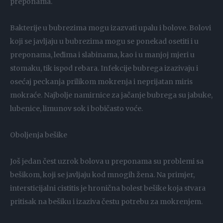
preponama.
Bakterije u bubrezima mogu izazvati upalu i bolove. Bolovi
koji se javljaju u bubrezima mogu se ponekad osetiti i u
preponama, leđima i slabinama, kao i u manjoj mjeri u
stomaku, tik ispod rebara. Infekcije bubrega izazivaju i
osećaj peckanja prilikom mokrenja i neprijatan miris
mokraće. Najbolje namirnice za jačanje bubrega su jabuke,
lubenice, limunov sok i bobičasto voće.
Oboljenja bešike
Još jedan čest uzrok bolova u preponama su problemi sa
bešikom, koji se javljaju kod mnogih žena. Na primjer,
intersticijalni cistitis je hronična bolest bešike koja stvara
pritisak na bešiku i izaziva čestu potrebu za mokrenjem.