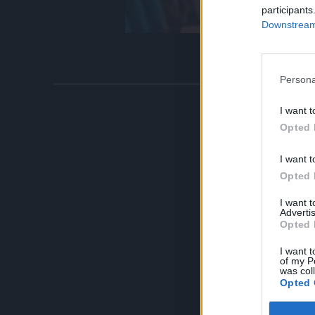
participants
Downstream 
Persona
I want t
Opted 
I want t
Opted 
I want 
Advertis
Opted 
I want t
of my P
was col
Opted 