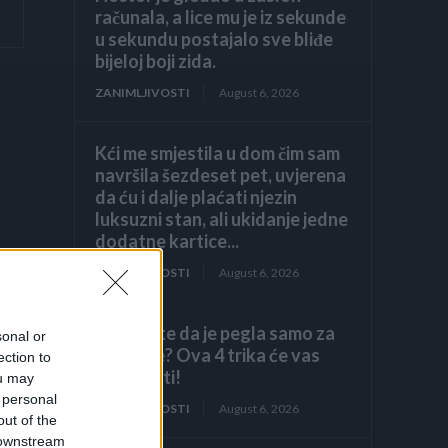
računala, a lice mu je iz sekunde
u sekundu postajalo sve bliđe
bijeloj boji zida.
ZANIMLJIVOSTI
August 6, 2026
Kći me smjestila u dom čim sam
navršila šezdeset pet, uvjerena
da ću i dalje plaćati njezin
luksuzni stan, ali ukidanje jedne
dodatne kartice...
ZANIMLJIVOSTI
August 6, 2026
Mislite da je pegla samo za
sonal or
peglanje? Ova 4 trika će vas
ection to
iznenaditi!
ou may
 personal
ZANIMLJIVOSTI
August 6, 2026
out of the
 downstream