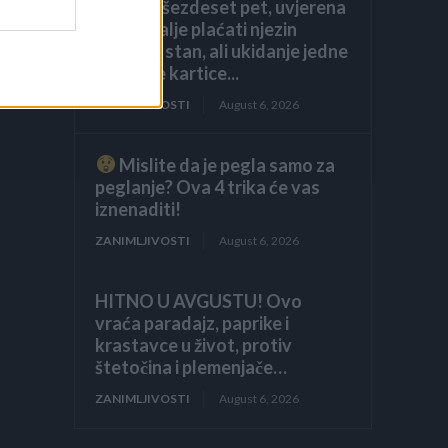
navršila šezdeset pet, uvjerena
da ću i dalje plaćati njezin
luksuzni stan, ali ukidanje jedne
dodatne kartice...
ZANIMLJIVOSTI
August 6, 2026
Mislite da je pegla samo za
peglanje? Ova 4 trika će vas
iznenaditi!
ZANIMLJIVOSTI
August 6, 2026
HITNO U AVGUSTU! Ovo
vraća paradajz, paprike i
krastavce u život, protiv
štetočina i plemenjače…
ZANIMLJIVOSTI
August 6, 2026