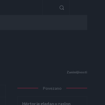
Zanimljivosti
Povezano
Héctor je gledao u zaslon