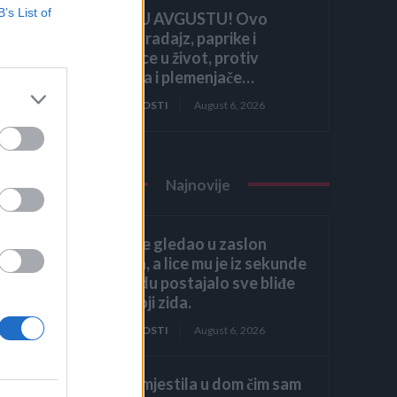
B’s List of
HITNO U AVGUSTU! Ovo
vraća paradajz, paprike i
krastavce u život, protiv
štetočina i plemenjače…
ZANIMLJIVOSTI
August 6, 2026
Najnovije
Héctor je gledao u zaslon
računala, a lice mu je iz sekunde
u sekundu postajalo sve bliđe
bijeloj boji zida.
ZANIMLJIVOSTI
August 6, 2026
Kći me smjestila u dom čim sam