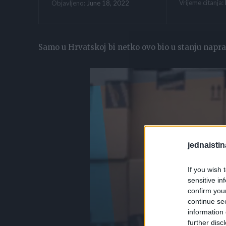
Vrijeme citanja:
June 18, 2022
Objavljeno:
Samo u Hrvatskoj bi netko ovo bio u stanju napravit
jednaistin
If you wish 
sensitive in
confirm you
continue se
information 
further disc