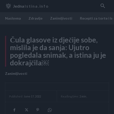
Jedna
Istina.info
Naslovna
Zdravlje
Zanimljivosti
Recepti za torte i k
Čula glasove iz dječije sobe,
mislila je da sanja: Ujutro
pogledala snimak, a istina ju je
dokrajčila￼
Zanimljivosti
Reading time:
2
min.
Published:
June 17, 2022