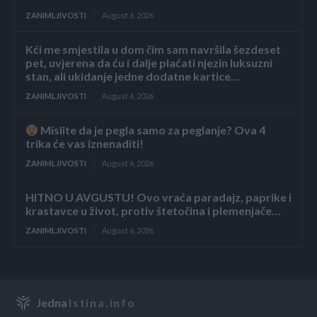
ZANIMLJIVOSTI
August 6, 2026
Kći me smjestila u dom čim sam navršila šezdeset
pet, uvjerena da ću i dalje plaćati njezin luksuzni
stan, ali ukidanje jedne dodatne kartice...
ZANIMLJIVOSTI
August 6, 2026
Mislite da je pegla samo za peglanje? Ova 4
trika će vas iznenaditi!
ZANIMLJIVOSTI
August 6, 2026
HITNO U AVGUSTU! Ovo vraća paradajz, paprike i
krastavce u život, protiv štetočina i plemenjače…
ZANIMLJIVOSTI
August 6, 2026
Jedna
Istina.info