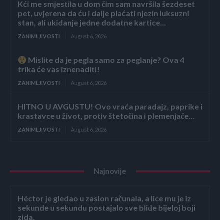
Kći me smjestila u dom čim sam navršila šezdeset
pet, uvjerena da ću i dalje plaćati njezin luksuzni
stan, ali ukidanje jedne dodatne kartice...
ZANIMLJIVOSTI
August 6, 2026
Mislite da je pegla samo za peglanje? Ova 4
trika će vas iznenaditi!
ZANIMLJIVOSTI
August 6, 2026
HITNO U AVGUSTU! Ovo vraća paradajz, paprike i
krastavce u život, protiv štetočina i plemenjače…
ZANIMLJIVOSTI
August 6, 2026
Najnovije
Héctor je gledao u zaslon računala, a lice mu je iz
sekunde u sekundu postajalo sve bliđe bijeloj boji
zida.