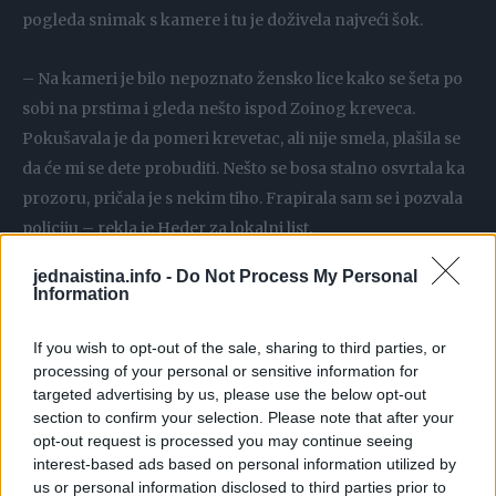
pogleda snimak s kamere i tu je doživela najveći šok.
– Na kameri je bilo nepoznato žensko lice kako se šeta po
sobi na prstima i gleda nešto ispod Zoinog kreveca.
Pokušavala je da pomeri krevetac, ali nije smela, plašila se
da će mi se dete probuditi. Nešto se bosa stalno osvrtala ka
prozoru, pričala je s nekim tiho. Frapirala sam se i pozvala
policiju – rekla je Heder za lokalni list.
jednaistina.info -
Do Not Process My Personal
Policajci su mislili da je reč o jednoj narkomanki iz kraja, ali
Information
je odbacila tu mogućnost kada je dobila informaciju da je
ta osoba u zatvoru. Usledila je istraga koja je donela
If you wish to opt-out of the sale, sharing to third parties, or
processing of your personal or sensitive information for
zapanjujuće rezultate.
targeted advertising by us, please use the below opt-out
section to confirm your selection. Please note that after your
– Istina me je raznela. Istina zbog koje sad razmišljam
opt-out request is processed you may continue seeing
interest-based ads based on personal information utilized by
intenzivno o selidbi. Zahvaljujući kamerama na okolnim
us or personal information disclosed to third parties prior to
kućama, policija je identifikovala dve žene koje su mi