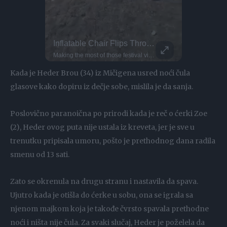
!
Inflatable Chair Flips Through Festival
Parkour P
That’s Mylo, the dog who actually surfs. This little guy even dances when he wants to get on the water! Surf dogs like Mylo train gradually, starting on the sand as puppies before hitting the ocean. Hawaii is one of the few places where dog surfing is a full-on culture. Proof that the wave is better when shared!
Making the most of those festival vibes! Parkour athlete Bradley never stops flipping... Literally! He bounces this inflatable chair all the way through the fields at BoomTown. Why run when you can do this?
DO NOT TRY Kayaker disappears into rushing wate
DO NOT TRY Huge 10m Sandpit drop... Enea achieved a Swiss record with this 1
Kada je Heder Brou (34) iz Mičigena usred noći čula
glasove kako dopiru iz dečje sobe, mislila je da sanja.
Poslovično paranoična po prirodi kada je reč o ćerki Zoe
(2), Heder ovog puta nije ustala iz kreveta, jer je sve u
trenutku pripisala umoru, pošto je prethodnog dana radila
smenu od 13 sati.
Zato se okrenula na drugu stranu i nastavila da spava.
Ujutro kada je otišla do ćerke u sobu, ona se igrala sa
njenom majkom koja je takođe čvrsto spavala prethodne
noći i ništa nije čula. Za svaki slučaj, Heder je poželela da