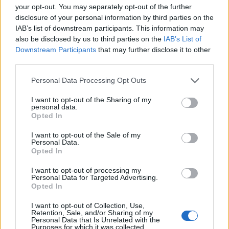
your opt-out. You may separately opt-out of the further
dolazile u kuću. Jedna od njih je zapravo stara vlasnica
disclosure of your personal information by third parties on the
kuće koja je ovde živela od 1999. do 2005. godine. Potom je
IAB’s list of downstream participants. This information may
also be disclosed by us to third parties on the
IAB’s List of
kuća prodata porodici koja se iz nje pre mene odselila 2016.
Downstream Participants
that may further disclose it to other
godine. Ta stanarka od pre dve decenije bila je očigledno
third parties.
neki kriminalac koji je čuvao svoje stvari ispod pločica u toj
Personal Data Processing Opt Outs
sobi gde mi je ćerka. Kako je bila više od 10 godina u
zatvoru i to u nekoliko navrata, zato pre nije dolazila. Sada
I want to opt-out of the Sharing of my
personal data.
je došla po plen, ali nije mogla da ga izvuče jer je krevet
Opted In
moje ćerke bio iznad tih pločica. Druga žena ju je za to
I want to opt-out of the Sale of my
vreme čekala napolju kod prozora – rekla je Heder.
Personal Data.
Opted In
Policajci su, kako su identifikovali osobe sa snimka,
I want to opt-out of processing my
Personal Data for Targeted Advertising.
pomerili krevetac u sobi njene ćerke i ispod pločica su našli
Opted In
kesicu sa lažnim pasošem, nekim prahom i novcem.
I want to opt-out of Collection, Use,
Retention, Sale, and/or Sharing of my
– Ne smem ni da razmišljam šta je tu bilo. Samo znam da
Personal Data that Is Unrelated with the
Purposes for which it was collected.