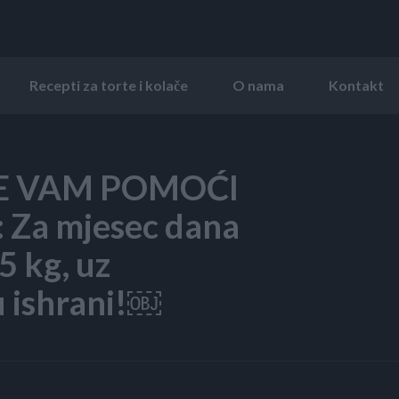
Recepti za torte i kolače
O nama
Kontakt
E VAM POMOĆI
Za mjesec dana
5 kg, uz
u ishrani!￼