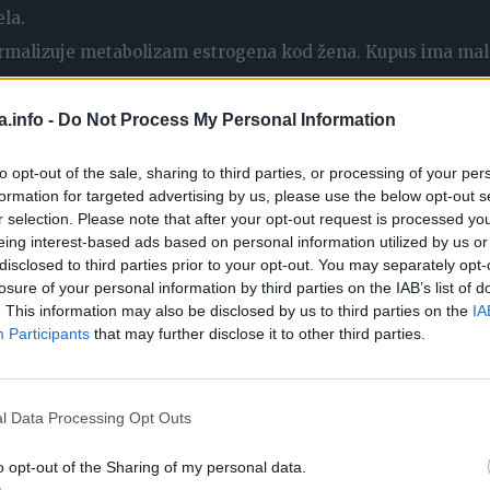
ela.
normalizuje metabolizam estrogena kod žena. Kupus ima ma
apuniti stomak bez rizika od povećanja tjelesne težine.
a.info -
Do Not Process My Personal Information
to opt-out of the sale, sharing to third parties, or processing of your per
formation for targeted advertising by us, please use the below opt-out s
u krastavcima. Vlaže tijelo iznutra i spolja, a posebno su
r selection. Please note that after your opt-out request is processed y
eing interest-based ads based on personal information utilized by us or
disclosed to third parties prior to your opt-out. You may separately opt-
iti tijelo vlagom, a krastavci odlično rade ovaj zadatak. Kor
losure of your personal information by third parties on the IAB’s list of
. This information may also be disclosed by us to third parties on the
IA
, preporučuje se da je ne odsječete.
Participants
that may further disclose it to other third parties.
l Data Processing Opt Outs
ljanje masti. Dodajte cimet pićima koja ste navikli da pijet
o opt-out of the Sharing of my personal data.
o korisni za figuru.