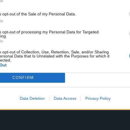
In
o opt-out of the Sale of my Personal Data.
In
snižava nivo insulina u krvi. Flavonoidni naringin, koji je
to opt-out of processing my Personal Data for Targeted
ing.
tvom.
In
viška masti, jedite ga bez odsjecanja membrana gorkog uk
o opt-out of Collection, Use, Retention, Sale, and/or Sharing
sti.
ersonal Data that Is Unrelated with the Purposes for which it
lected.
Out
CONFIRM
 brzo varenje hrane. Prirodni stimulans tiamin u zelenom čaj
ć i visceralne masti koja se akumulira oko vaših unutrašnj
Data Deletion
Data Access
Privacy Policy