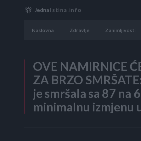
Jedna
Istina.info
Naslovna
Zdravlje
Zanimljivosti
OVE NAMIRNICE Ć
ZA BRZO SMRŠATE: 
je smršala sa 87 na 6
minimalnu izmjenu 