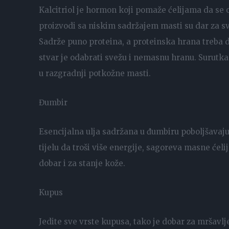
Kalcitriol je hormon koji pomaže ćelijama da se 
proizvodi sa niskim sadržajem masti su dar za sv
Sadrže puno proteina, a proteinska hrana treba da
stvar je odabrati svežu i nemasnu hranu. Surutk
u razgradnji potkožne masti.
Đumbir
Esencijalna ulja sadržana u đumbiru poboljšavaj
tijelu da troši više energije, sagoreva masne ć
dobar i za stanje kože.
Kupus
Jedite sve vrste kupusa, tako je dobar za mršavlje