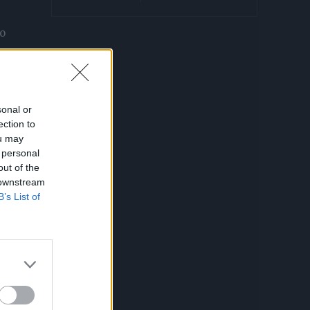
lo
sonal or
ection to
ou may
 personal
out of the
a
 downstream
B’s List of
e –