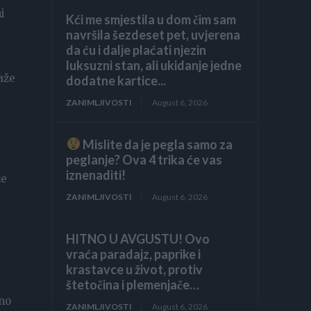
i
Kći me smjestila u dom čim sam
navršila šezdeset pet, uvjerena
da ću i dalje plaćati njezin
luksuzni stan, ali ukidanje jedne
aže
dodatne kartice...
ZANIMLJIVOSTI
August 6, 2026
Mislite da je pegla samo za
peglanje? Ova 4 trika će vas
iznenaditi!
že
ZANIMLJIVOSTI
August 6, 2026
HITNO U AVGUSTU! Ovo
vraća paradajz, paprike i
krastavce u život, protiv
štetočina i plemenjače…
uno
ZANIMLJIVOSTI
August 6, 2026