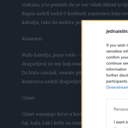
vlakana, a to pomaže da se sav višak ukloni iz tij
Kupus sadrži indol-3-karbinol, supstancu koja 
kalorija, tako da možete pojesti veliku salatu i n
jednaistin
Krastavci
If you wish 
sensitive in
Malo kalorija, puno vode – to je ono što cijenimo 
confirm you
continue se
dragocijeni za one koji snažno treniraju.
information 
Da biste smršali, morate piti puno tečnosti, zasit
further disc
participants
krastavca sadrži dragocijene vitamine i minerale
Downstream 
Cimet
Persona
Cimet smanjuje šećer u krvi, što pospešuje nakup
I want t
čaj, kafa, čak i kefir sa cimetom biće ukusni i vrl