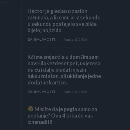
Héctor je gledao u zaslon
računala, a lice mu je iz sekunde
u sekundu postajalo sve bliđe
bijeloj boji zida.
ZANIMLJIVOSTI
August 6, 2026
Kći me smjestila u dom čim sam
navršila šezdeset pet, uvjerena
da ću i dalje plaćati njezin
luksuzni stan, ali ukidanje jedne
dodatne kartice...
ZANIMLJIVOSTI
August 6, 2026
Mislite da je pegla samo za
peglanje? Ova 4 trika će vas
iznenaditi!