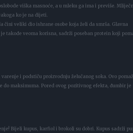
oslobode viška masnoće, a u mleku ga ima i previše. Mliječn
akoga ko je na dijeti.
 čini veliki dio ishrane osobe koja želi da smrša. Glavna
a je takođe veoma korisna, sadrži poseban protein koji pom
u varenje i podstiču proizvodnju želučanog soka. Ovo poma
elije do maksimuma. Pored ovog pozitivnog efekta, đumbir je
nje! Bijeli kupus, karfiol i brokoli su dobri. Kupus sadrži p