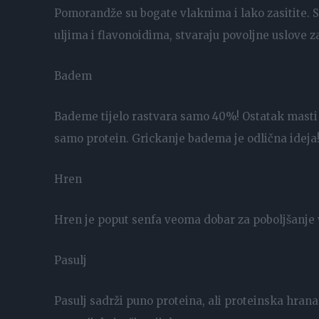
Pomorandže su bogate vlaknima i lako zasitite. Sa
uljima i flavonoidima, stvaraju povoljne uslove z
Badem
Bademe tijelo rastvara samo 40%! Ostatak masti 
samo protein. Grickanje badema je odlična ideja
Hren
Hren je poput senfa veoma dobar za poboljšanje 
Pasulj
Pasulj sadrži puno proteina, ali proteinska hrana