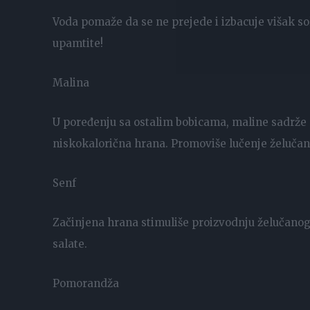
Voda pomaže da se ne prejede i izbacuje višak soli 
upamtite!
Malina
U poređenju sa ostalim bobicama, maline sadrže m
niskokalorična hrana. Promoviše lučenje želučan
Senf
Začinjena hrana stimuliše proizvodnju želučanog 
salate.
Pomorandža