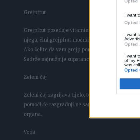
Opted 
Grejpfrut
I want t
Opted 
Grejpfrut poseduje vitamin C i ima sposobnost da 
I want 
Advertis
njega, čini grejpfrut moćnim holeretičkim sreds
Opted 
Ako želite da vam grejp pomogne u borbi protiv 
I want t
Sadrže najnužnije supstance za sagorijevanje ma
of my P
was col
Opted 
Zeleni čaj
Zeleni čaj zagrijava tijelo, tonizira i pospješuje
pomoći će razgradnji ne samo potkožne masti, ve
organa.
Voda