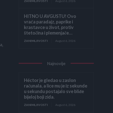
ZANIMLJIVOSTI
August 6, 2026
HITNO U AVGUSTU! Ovo
vraća paradajz, paprike i
krastavce u život, protiv
štetočina i plemenjače…
ZANIMLJIVOSTI
August 6, 2026
a,
Najnovije
Héctor je gledao u zaslon
računala, a lice mu je iz sekunde
u sekundu postajalo sve bliđe
bijeloj boji zida.
ZANIMLJIVOSTI
August 6, 2026