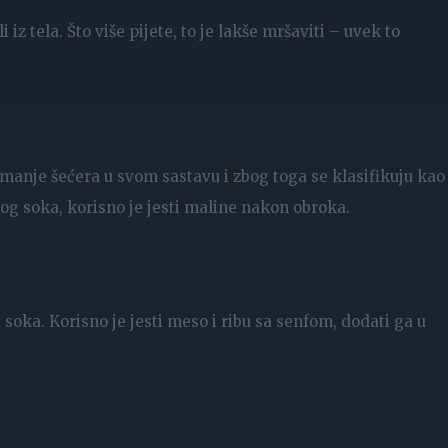
iz tela. Što više pijete, to je lakše mršaviti – uvek to
anje šećera u svom sastavu i zbog toga se klasifikuju kao
og soka, korisno je jesti maline nakon obroka.
soka. Korisno je jesti meso i ribu sa senfom, dodati ga u