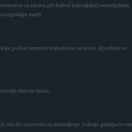
vršeno je za zdravu grickalicu! Zahvaljujući esencijalnim
a razgradnju masti.
koje ga čine izuzetno korisnim se ne svare. Apsorbuje se
!
varenja složene hrane.
 je ono što vam treba za mršavljenje. Jedenje pasulja će va