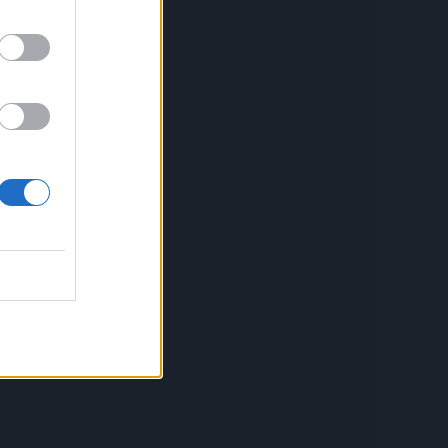
 deo
usa.
u
ih