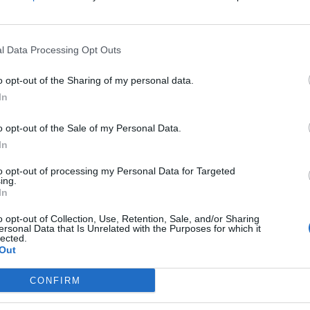
jajima (nemojte popiti sve odjednom). Postupak raditi 3 dan
ak. Tretman ponovite ponovo za 7 dana.
l Data Processing Opt Outs
 potrebu za mokrenjem. Ovo je znak da su se soli u organi
o opt-out of the Sharing of my personal data.
at ćete osjetiti poslije desetak dana.
In
o opt-out of the Sale of my Personal Data.
vi u zglobovima. Ovaj recept je takođe efikasan kod prirodno
In
jesak.
to opt-out of processing my Personal Data for Targeted
ing.
In
ljevi na nogama nestaće u potpunosti.
o opt-out of Collection, Use, Retention, Sale, and/or Sharing
ersonal Data that Is Unrelated with the Purposes for which it
ijte sa 100 ml 96%-nog alkohola. Ostaviti da odstoji nedelju
lected.
Out
CONFIRM
a neophodno dobro napariti noge u toploj vodi (3 l vode i 1