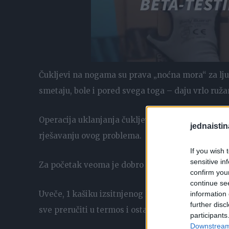
Čukljevi na nogama su prava „noćna mora“ za lju
smetaju, bole i pored svega toga – daju vrlo ruža
Operacija uklanjanja čukljeva je samo privremen
jednaistin
rješavanju ovog problema.
If you wish 
sensitive in
Za početak veoma je dobro očistiti organizam od 
confirm you
continue se
Uveče, 1 kašiku izsitnjenog lovorovog lista prelit
information 
further disc
sve preručiti u termos i ostaviti do ujutru.
participants
Downstream 