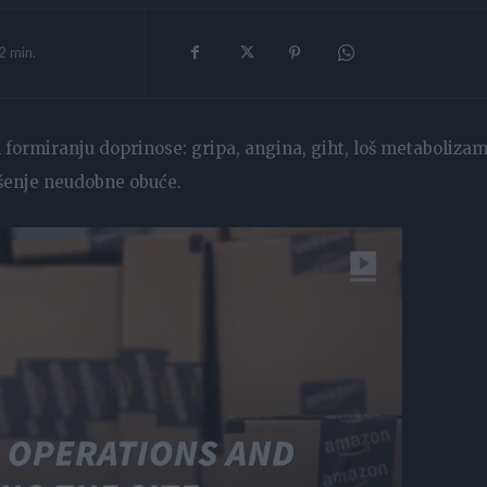
2
min.
 formiranju doprinose: gripa, angina, giht, loš metabolizam
ošenje neudobne obuće.