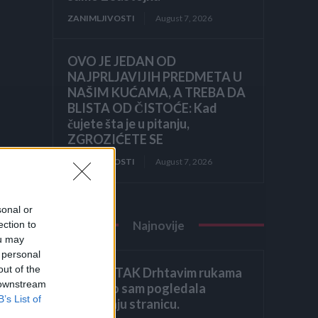
ZANIMLJIVOSTI
August 7, 2026
OVO JE JEDAN OD
NAJPRLJAVIJIH PREDMETA U
NAŠIM KUĆAMA, A TREBA DA
BLISTA OD ČISTOĆE: Kad
čujete šta je u pitanju,
ZGROZIĆETE SE
ZANIMLJIVOSTI
August 7, 2026
u
sonal or
Najnovije
ection to
ou may
 personal
ije
out of the
ZAVRŠETAK Drhtavim rukama
 downstream
ponovno sam pogledala
B’s List of
posljednju stranicu.