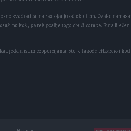
odnosno kvadratica, na rastojanju od oko 1 cm. Ovako namaza
osuši na koži, pa tek poslije toga obući carape. Kurs liječen
 i joda u istim proporcijama, sto je takođe efikasno i kod
Naslovna