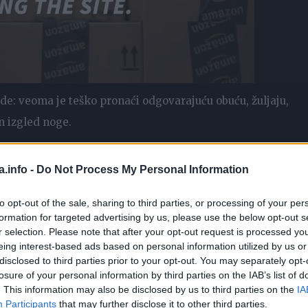
de: veoma je teško pronaći odgovarajuću obuću, žuljaju,
n izgled noge.
o rješenje. Tradicionalna medicina ima efikasna sredstva 
a.info -
Do Not Process My Personal Information
to opt-out of the sale, sharing to third parties, or processing of your per
formation for targeted advertising by us, please use the below opt-out s
naslaga soli na sljedeći nacin:
r selection. Please note that after your opt-out request is processed y
eing interest-based ads based on personal information utilized by us or
i sa 300 ml vode i kuvati 5 minuta (u emaliranom sudu). Posl
disclosed to third parties prior to your opt-out. You may separately opt-
losure of your personal information by third parties on the IAB’s list of
. This information may also be disclosed by us to third parties on the
IA
Participants
that may further disclose it to other third parties.