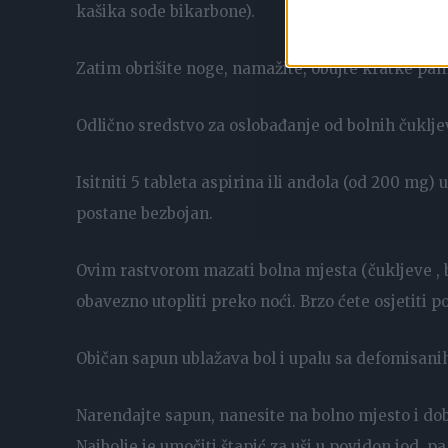
kašika sode bikarbone).
Zatim obrišite noge, namažite, obujte kratke pam
Odlično sredstvo za oslobađanje od bolnih čukljev
Isitniti 5 tableta aspirina ili andola (od 200 mg) 
postane bezbojan.
Ovim rastvorom mazati bolna mjesta (čukljeve , b
obavezno utopliti preko noći. Brzo ćete osjetiti p
Običan sapun ublažava bol i upalu sa defomisani
Narendajte sapun, nanesite na bolno mjesto i dobr
Najbolje je umočiti štapić za uši u povidon jod, 