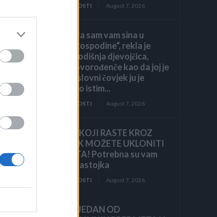
ZANIMLJIVOSTI
August 7, 2026
a
„Pronašla sam vam sina u
smeću, gospodine“, rekla je
zmu
sedmogodišnja djevojčica,
grleći novorođenče kao da joj je
brat. Poslovni čovjek ju je
pogledao istim...
g
ZANIMLJIVOSTI
August 7, 2026
KOROV KOJI RASTE KROZ
ŠLJUNAK MOŽETE UKLONITI
U 24 SATA! Potrebna su vam
samo 2 sastojka
ZANIMLJIVOSTI
August 7, 2026
OVO JE JEDAN OD