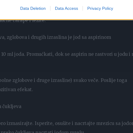
Data Deletion
Data Access
Privacy Policy
učne čarape i lezite.
a, zglobova i drugih izraslina je jod sa aspirinom
u 10 ml joda. Promućkati, dok se aspirin ne rastvori u jodu i 
olne zglobove i druge izrasline) svako veče. Poslije toga
ozitivan efekat.
h čukljeva
o izmasirajte. Isperite, osušite i nacrtajte mrezicu sa jodo
pa preko čukljeva nacrtati jodom mrežu.