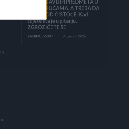
NAJPRLJAVIJIH PREDMETA U
NAŠIM KUĆAMA, A TREBA DA
BLISTA OD ČISTOĆE: Kad
čujete šta je u pitanju,
ZGROZIĆETE SE
ZANIMLJIVOSTI
August 7, 2026
ne
m.