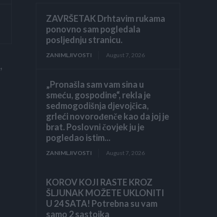
ZAVRŠETAK Drhtavim rukama
ponovno sam pogledala
posljednju stranicu.
ZANIMLJIVOSTI
August 7, 2026
,
„Pronašla sam vam sina u
smeću, gospodine“, rekla je
sedmogodišnja djevojčica,
grleći novorođenče kao da joj je
brat. Poslovni čovjek ju je
pogledao istim...
ZANIMLJIVOSTI
August 7, 2026
KOROV KOJI RASTE KROZ
ŠLJUNAK MOŽETE UKLONITI
U 24 SATA! Potrebna su vam
samo 2 sastojka