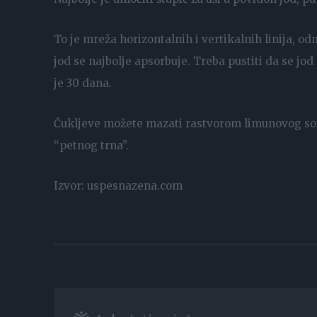
To je mreža horizontalnih i vertikalnih linija, 
jod se najbolje apsorbuje. Treba pustiti da se jod 
je 30 dana.
Čukljeve možete mazati rastvorom limunovog soka
“petnog trna”.
Izvor: uspesnazena.com