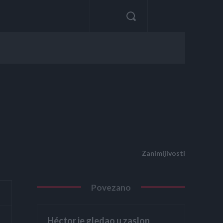
Zanimljivosti
Povezano
Héctor je gledao u zaslon