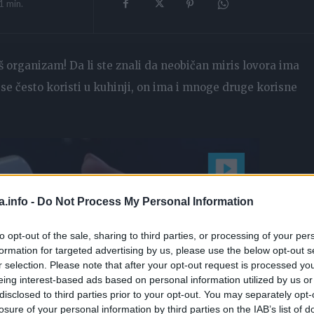
1
min.
š organizam! Da li ste znali da neobičan miris lovora ima
se često koristi u kuhinji, on ima i mnoge druge korisne
a.info -
Do Not Process My Personal Information
to opt-out of the sale, sharing to third parties, or processing of your per
formation for targeted advertising by us, please use the below opt-out s
r selection. Please note that after your opt-out request is processed y
eing interest-based ads based on personal information utilized by us or
disclosed to third parties prior to your opt-out. You may separately opt-
losure of your personal information by third parties on the IAB’s list of