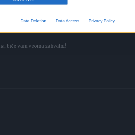
 prostorom, a vi ćete odmah primjetiti da ste opušteniji.
zaboravite da ugasite vatru!
Data Deletion
Data Access
Privacy Policy
lovora, koji će se pobrinuti za vaše zdravlje i raspoloženje!
ima, biće vam veoma zahvalni!