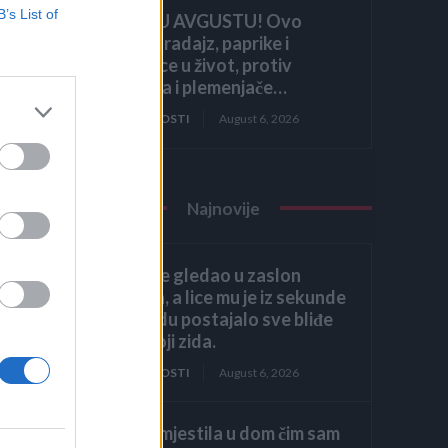
B’s List of
HITNO U AVGUSTU! Ovo
vraća paradajz, paprike i
krastavce u život, protiv
štetočina i plemenjače…
ZANIMLJIVOSTI
August 6, 2026
Najnovije
Héctor je gledao u zaslon
računala, a lice mu je iz sekunde
u sekundu postajalo sve bliđe
bijeloj boji zida.
vo
ZANIMLJIVOSTI
August 6, 2026
Kći me smjestila u dom čim sam