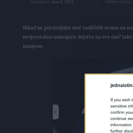
Vrijeme citanja:
June 9, 2022
Objavljeno:
Nikad ne potcjenjujte moć različitih aroma na na
nevjerovatno umirujuće dejstvo na sve nas? Iako 
namjene.
jednaistin
If you wish 
sensitive in
confirm you
continue se
information 
further disc