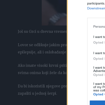
participants
Downstream 
00:00
/
00:41
Apple and Nokia se
Persona
Još su Grci u drevna vremena, prepoznali ljekovita
I want t
Opted 
Lovor se odlikuje jakim protivupalnim i umiruju
epilepsije, ali i oslobađanje disajnih puteva.
I want t
Opted 
Ako imate visoki krvni pritisak, nesanicu ili st
I want 
Advertis
svima onima koji žele da kontrolišu holesterol!
Opted 
I want t
Da bi iskoristili njegove prednosti, možete ga kon
of my P
was col
zapaliti u jednoj šerpi.
Opted 