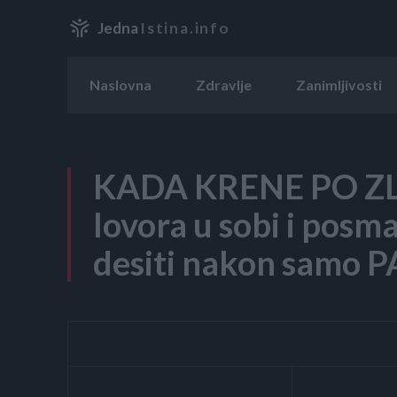
Jedna
Istina.info
Naslovna
Zdravlje
Zanimljivosti
KADA KRENE PO ZLU:
lovora u sobi i posma
desiti nakon samo