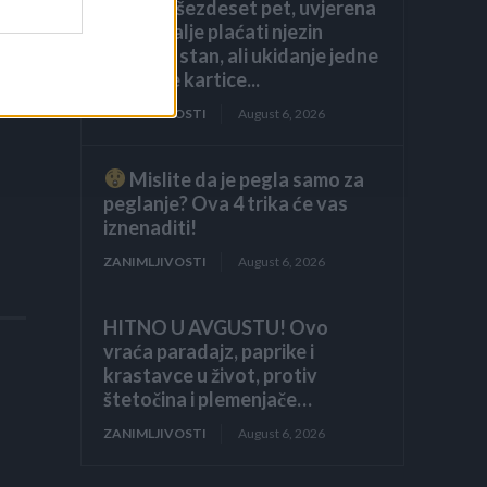
navršila šezdeset pet, uvjerena
da ću i dalje plaćati njezin
luksuzni stan, ali ukidanje jedne
dodatne kartice...
ZANIMLJIVOSTI
August 6, 2026
Mislite da je pegla samo za
peglanje? Ova 4 trika će vas
iznenaditi!
ZANIMLJIVOSTI
August 6, 2026
HITNO U AVGUSTU! Ovo
vraća paradajz, paprike i
krastavce u život, protiv
štetočina i plemenjače…
ZANIMLJIVOSTI
August 6, 2026