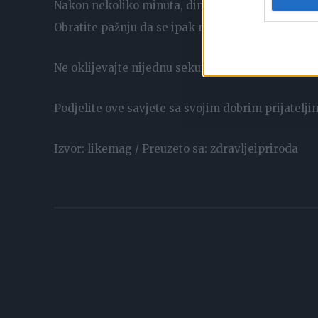
Nakon nekoliko minuta, dim će se postepeno širiti
Obratite pažnju da se ipak ne opustite toliko da 
Ne oklijevajte nijednu sekundu, već nabavite list 
Podjelite ove savjete sa svojim dobrim prijatelj
Izvor: likemag / Preuzeto sa: zdravljeipriroda