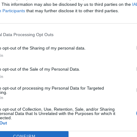
. This information may also be disclosed by us to third parties on the
IA
Participants
that may further disclose it to other third parties.
ttle lawsuit after breaching claims
l Data Processing Opt Outs
 svojstva lovora i koristili ga u medicini.
o opt-out of the Sharing of my personal data.
In
ćim svojstvima. To omogućuje, između ostalog, borbu protiv
o opt-out of the Sale of my Personal Data.
In
e pod stresom, lovor može pomoći! Takođe, preporučuje se
to opt-out of processing my Personal Data for Targeted
ing.
In
o opt-out of Collection, Use, Retention, Sale, and/or Sharing
zumirati u jelima, kuvajući ga u ključaloj vodi ili ga pažlji
ersonal Data that Is Unrelated with the Purposes for which it
lected.
Out
CONFIRM