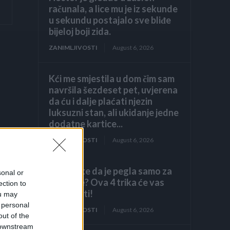
računala, a lice mu je iz sekunde
u sekundu postajalo sve bliđe
bijeloj boji zida.
ZANIMLJIVOSTI
August 6, 2026
Kći me smjestila u dom čim sam
navršila šezdeset pet, uvjerena
da ću i dalje plaćati njezin
luksuzni stan, ali ukidanje jedne
dodatne kartice...
ZANIMLJIVOSTI
August 6, 2026
Mislite da je pegla samo za
sonal or
peglanje? Ova 4 trika će vas
ection to
iznenaditi!
ou may
 personal
ZANIMLJIVOSTI
August 6, 2026
out of the
 downstream