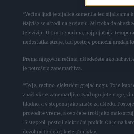
“Većina ljudi je sijalice zamenila led sijalicama k
Najviše se uštedi na grejanju. Mi treba da obezb
televiziju. U tim trenucima, najprijatnija temp
nedostatka struje, tad postoje pomoćni uređaji 
Prema njegovim rečima, uštedećete ako nabavite o
je potrošnja zanemarljiva.
“To je, recimo, električni grejač nogu. To je kao j
znači skroz zanemarljivo. Kad ugrejete noge, vi m
hladno, a 4 stepena jako znače za uštedu. Postoje
provodite vreme, a ovo ćebe troši jako malo struj
15 stepeni, postoji električni prsluk. On je na ba
dovoljnu toplotu”, kaže Tomislav.