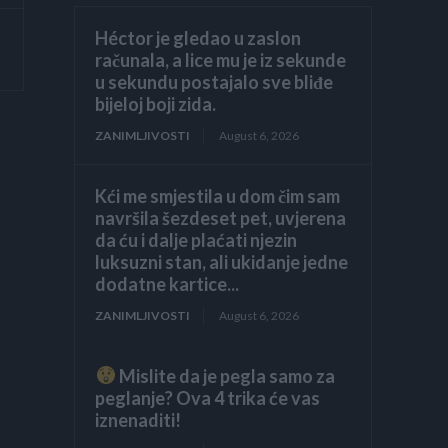
Héctor je gledao u zaslon
računala, a lice mu je iz sekunde
u sekundu postajalo sve bliđe
bijeloj boji zida.
ZANIMLJIVOSTI
August 6, 2026
Kći me smjestila u dom čim sam
navršila šezdeset pet, uvjerena
da ću i dalje plaćati njezin
luksuzni stan, ali ukidanje jedne
dodatne kartice...
ZANIMLJIVOSTI
August 6, 2026
Mislite da je pegla samo za
peglanje? Ova 4 trika će vas
iznenaditi!