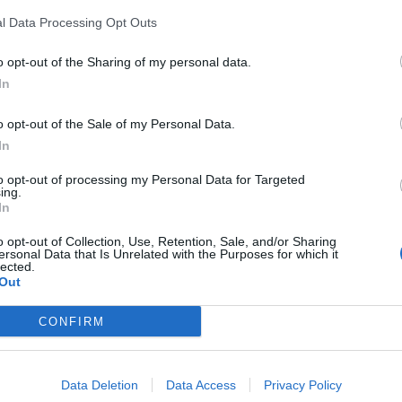
l Data Processing Opt Outs
va ušteda ako ga vi isključite. Pristalica sam toga da se boj
o opt-out of the Sharing of my personal data.
endici gde samo povremeno odlazite”, otkriva on.
In
o opt-out of the Sale of my Personal Data.
 Tomislav Micić otkriva šta je istina.
In
nage, 9-10 puta može biti veći potrošač od običnog bojlera, a
to opt-out of processing my Personal Data for Targeted
ing.
vori voda, on više ne znači. Ako se 5 minuta tuširate, on 5
In
čar.
o opt-out of Collection, Use, Retention, Sale, and/or Sharing
ersonal Data that Is Unrelated with the Purposes for which it
lected.
Out
CONFIRM
od TA peći, koja ima tri grejača, pa jedan pregori, onda on
a koliko je uređaj star, on jednako troši struju”, kaže Tomisla
Data Deletion
Data Access
Privacy Policy