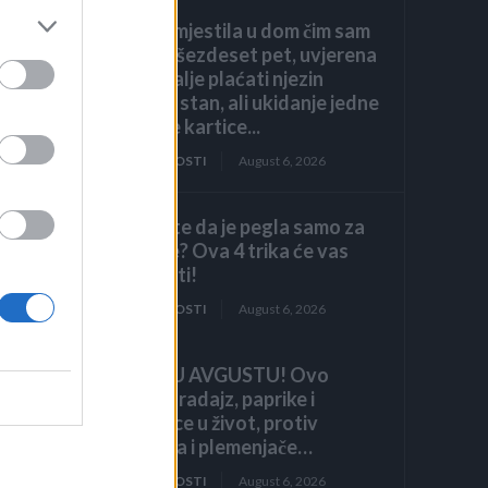
Kći me smjestila u dom čim sam
navršila šezdeset pet, uvjerena
ler
da ću i dalje plaćati njezin
luksuzni stan, ali ukidanje jedne
dodatne kartice...
ZANIMLJIVOSTI
August 6, 2026
li
Mislite da je pegla samo za
peglanje? Ova 4 trika će vas
iznenaditi!
ZANIMLJIVOSTI
August 6, 2026
HITNO U AVGUSTU! Ovo
vraća paradajz, paprike i
a
krastavce u život, protiv
v,
štetočina i plemenjače…
ZANIMLJIVOSTI
August 6, 2026