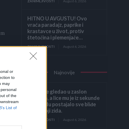
ZANIMLJIVOSTI
August 6, 2026
HITNO U AVGUSTU! Ovo
vraća paradajz, paprike i
krastavce u život, protiv
Tim
štetočina i plemenjače…
ZANIMLJIVOSTI
August 6, 2026
sonal or
Najnovije
ection to
.
ou may
 personal
Héctor je gledao u zaslon
out of the
računala, a lice mu je iz sekunde
ično
 downstream
u sekundu postajalo sve bliđe
B’s List of
bijeloj boji zida.
reje
ZANIMLJIVOSTI
August 6, 2026