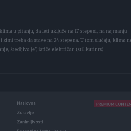
klima u pitanju, da leti uključe na 17 stepeni, na najmanju
 i zimi treba da stave na 24 stepena. U tom slučaju, klima n
e, štedljiva je”, ističe električar. (stil.kurir.rs)
Naslovna
PREMIUM CONTE
Zdravlje
placeholder text
Zanimljivosti
Recepti za torte i kolače