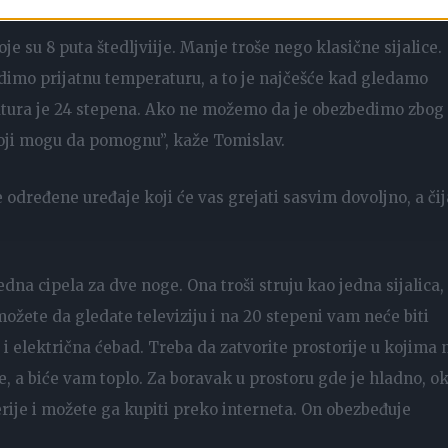
oje su 8 puta štedljviije. Manje troše nego klasične sijalice.
edimo prijatnu temperaturu, a to je najčešće kad gledamo
eratura je 24 stepena. Ako ne možemo da je obezbedimo zbog
koji mogu da pomognu”, kaže Tomislav.
dređene uređaje koji će vas grejati sasvim dovoljno, a čij
edna cipela za dve noge. Ona troši struju kao jedna sijalica,
ožete da gledate televiziju i na 20 stepeni vam neće biti
 i električna ćebad. Treba da zatvorite prostorije u kojima 
e, a biće vam toplo. Za boravak u prostoru gde je hladno, o
terije i možete ga kupiti preko interneta. On obezbeđuje