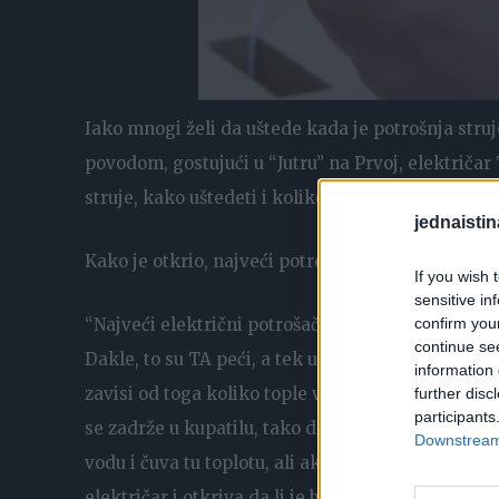
Iako mnogi želi da uštede kada je potrošnja struje
povodom, gostujući u “Jutru” na Prvoj, električar 
struje, kako uštedeti i koliko klima utiče na izno
jednaistin
Kako je otkrio, najveći potrošači su uređaji koji s
If you wish 
sensitive in
“Najveći električni potrošači u domaćinstvu su g
confirm you
continue se
Dakle, to su TA peći, a tek u drugom planu je bojl
information 
zavisi od toga koliko tople vode se troši. Neki uk
further disc
participants
se zadrže u kupatilu, tako da taj bojler mnogo troši
Downstream 
vodu i čuva tu toplotu, ali ako se voda mnogo troš
električar i otkriva da li je bolje da bojler bude st