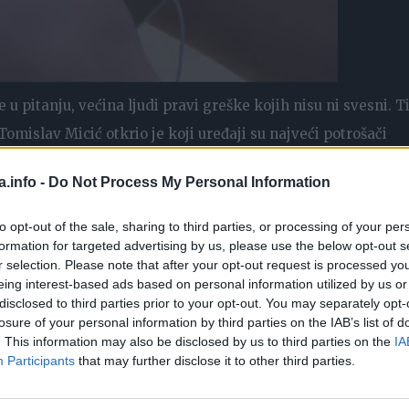
 u pitanju, većina ljudi pravi greške kojih nisu ni svesni. 
Tomislav Micić otkrio je koji uređaji su najveći potrošači
s računa.
a.info -
Do Not Process My Personal Information
luže za grejanje.
to opt-out of the sale, sharing to third parties, or processing of your per
formation for targeted advertising by us, please use the below opt-out s
rejanja, odnosno domaćinstva koja imaju grejanja na struju
r selection. Please note that after your opt-out request is processed y
eing interest-based ads based on personal information utilized by us or
er. On je dosta veliki potrošač, ali ne mora da bude, nego
disclosed to third parties prior to your opt-out. You may separately opt-
ućani imaju običaj da se dva puta u toku dana tuširaju i pril
losure of your personal information by third parties on the IAB’s list of
. This information may also be disclosed by us to third parties on the
IA
. Ne troši bojler toliko struju jer on ima svoju izolaciju, ug
Participants
that may further disclose it to other third parties.
i i ima više ukućana, tu je velika potrošnja”, objašnjava
alno uključen ili ne.