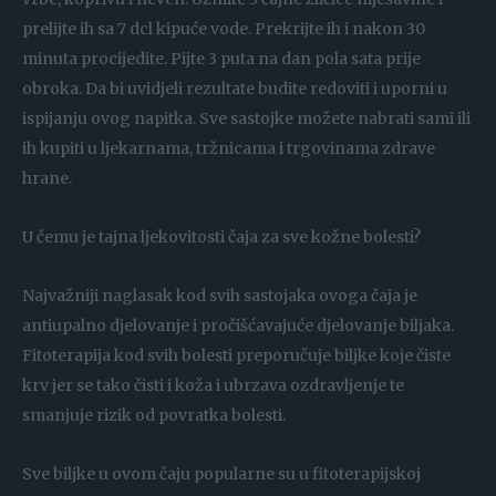
prelijte ih sa 7 dcl kipuće vode. Prekrijte ih i nakon 30
minuta procijedite. Pijte 3 puta na dan pola sata prije
obroka. Da bi uvidjeli rezultate budite redoviti i uporni u
ispijanju ovog napitka. Sve sastojke možete nabrati sami ili
ih kupiti u ljekarnama, tržnicama i trgovinama zdrave
hrane.
U čemu je tajna ljekovitosti čaja za sve kožne bolesti?
Najvažniji naglasak kod svih sastojaka ovoga čaja je
antiupalno djelovanje i pročišćavajuće djelovanje biljaka.
Fitoterapija kod svih bolesti preporučuje biljke koje čiste
krv jer se tako čisti i koža i ubrzava ozdravljenje te
smanjuje rizik od povratka bolesti.
Sve biljke u ovom čaju popularne su u fitoterapijskoj