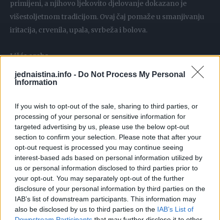
primijeni, a njihovo ljekovito djelovanje dokazano je
višestoljetnom tradicijom. Ovaj čaj pomaže u smanjivanju
iritacija, crvenila, upala, svrbeža i bolova.
Lišće oraha
jednaistina.info -
Do Not Process My Personal
Lišće oraha ima snažna antiupalna svojstva i tradicionalno
Information
se koristi kod kožnih bolesti. Primjenjuje se u tretmanu
If you wish to opt-out of the sale, sharing to third parties, or
ozbiljnih bakterijskih i gljivičnih infekcija, u tretiranju
processing of your personal or sensitive information for
kožnih upala, ali i upalama probavnog sustava te kod akni,
targeted advertising by us, please use the below opt-out
krvarenja desni, lišajeva i pretjeranog znojenja.
section to confirm your selection. Please note that after your
opt-out request is processed you may continue seeing
Upotrebljava se kao sredstvo za detoksikaciju organizma,
interest-based ads based on personal information utilized by
jačanje želuca i poboljšavanje probave i krvne slike, protiv
us or personal information disclosed to third parties prior to
čireva, kostobolje te gnojnih rana. Mladi listovi oraha
your opt-out. You may separately opt-out of the further
sabiru se u rano proljeće.
disclosure of your personal information by third parties on the
IAB’s list of downstream participants. This information may
also be disclosed by us to third parties on the
IAB’s List of
Kopriva
Downstream Participants
that may further disclose it to other