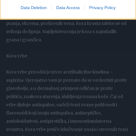
zaustavljanja krvarenja i stežu tkiva oštećena raznim
Data Deletion
Data Access
Privacy Policy
povredama i infekcijama. Koriste se kod čireva, bijelog
pranja, ekcema, proširenih vena. Kora hrasta sabire se od
svibnja do lipnja. Najdjelotvornija je kora s najmlađih
grana i grančica.
Kora vrbe
Kora vrbe prirodni je izvor acetilsalicilne kiselina –
aspirina. Vjerojatno vam je poznato da se on koristi protiv
glavobolje, a u dermalnoj primjeni odličan je protiv
prištića, znakova starenja, slabljenja tonusa kože. Čaj od
vrbe djeluje antiupalno, sadrži tvari zvane polifenoli i
flavonoidi koji imaju antiupalna, antiseptičko,
antioksidativni, antipiretička, i imunostimulatorna
svojstva. Kora vrbe potiče izlučivanje znoja i otrovnih tvari