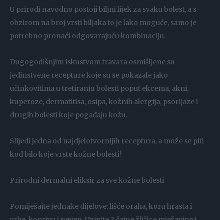
U prirodi navodno postoji biljni lijek za svaku bolest, a s
obzirom na broj vrsti biljaka to je lako moguće, samo je
potrebno pronaći odgovarajuću kombinaciju.
Dugogodišnjim iskustvom travara osmišljene su
jedinstvene recepture koje su se pokazale jako
učinkovitima u tretiranju bolesti poput ekcema, akni,
kuperoze, dermatitisa, osipa, kožnih alergija, psorijaze i
drugih bolesti koje pogađaju kožu.
Slijedi jedna od najdjelotvornijih receptura, a može se piti
kod bilo koje vrste kožne bolesti!
Prirodni dermalni eliksir za sve kožne bolesti
Pomiješajte jednake dijelove: lišće oraha, koru hrasta i
vrbe, koprivu i neven. Uzmite 3 čajne žličice mješavine i