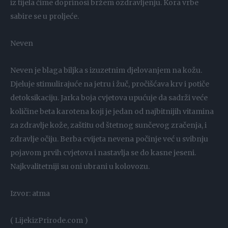
iz tijela čime doprinosi bržem ozdravljenju. Kora vrbe
sabire se u proljeće.
Neven
Neven je blaga biljka s izuzetnim djelovanjem na kožu.
Djeluje stimulirajuće na jetru i žuč, pročišćava krv i potiče
detoksikaciju. Jarka boja cvjetova upućuje da sadrži veće
količine beta karotena koji je jedan od najbitnijih vitamina
za zdravlje kože, zaštitu od štetnog sunčevog zračenja, i
zdravlje očiju. Berba cvijeta nevena počinje već u svibnju
pojavom prvih cvjetova i nastavlja se do kasne jeseni.
Najkvalitetniji su oni ubrani u kolovozu.
Izvor: atma
( LijekizPrirode.com )