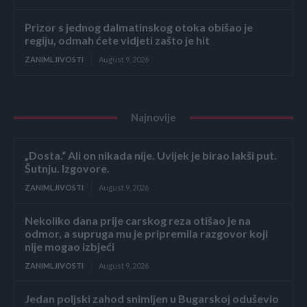
Prizor s jednog dalmatinskog otoka obišao je
regiju, odmah ćete vidjeti zašto je hit
ZANIMLJIVOSTI
August 9, 2026
Najnovije
„Dosta.“ Ali on nikada nije. Uvijek je birao lakši put.
Šutnju. Izgovore.
ZANIMLJIVOSTI
August 9, 2026
Nekoliko dana prije carskog reza otišao je na
odmor, a supruga mu je pripremila razgovor koji
nije mogao izbjeći
ZANIMLJIVOSTI
August 9, 2026
Jedan poljski zahod snimljen u Bugarskoj oduševio