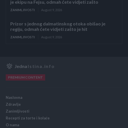
je ekipu na Fejsu, odmah ćete vidjeti zašto
ZANIMLJIVOSTI
August 9, 2026
Prizor s jednog dalmatinskog otoka obišao je
regiju, odmah ćete vidjeti zašto je hit
ZANIMLJIVOSTI
August 9, 2026
Jedna
Istina.info
PREMIUM CONTENT
Naslovna
Zdravlje
Zanimljivosti
Recepti za torte i kolače
O nama