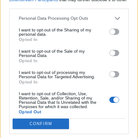
third parties.
Kopriva je bogat izvor minerala kalija, kalcija, željeza,
Personal Data Processing Opt Outs
fosfora, magnezija, natrija; vitamina C, B2, B5, K. Sadrži
sekretin koji je najbolji stimulans želučanih žlijezda,
I want to opt-out of the Sharing of my
personal data.
crijeva, jetre, gušterače i žučne kesice. Bogatstvo željezom
Opted In
čini je dragocjenom za stvaranje crvenih krvnih zrnaca, a
I want to opt-out of the Sale of my
time i za dobru opskrbu kisikom. Kopriva jača organizam i
Personal Data.
Opted In
čisti krv. Sadrži kvercetin snažni antioksidans i
antihistaminik koji smanjuje jake upale. Upravo sama
I want to opt-out of processing my
Personal Data for Targeted Advertising.
kopriva lijek je za kožnu bolest koprivnjaču (urtikariju) i za
Opted In
druge osipe i kožne alergijske reakcije. Koprive se bere u
I want to opt-out of Collection, Use,
rano proljeće dok je mlada.
Retention, Sale, and/or Sharing of my
Personal Data that Is Unrelated with the
Purposes for which it was collected.
Opted Out
Kora hrasta
CONFIRM
Kora hrasta bogat je izvor tanina koji djeluju snažno
antiupalno na čitav organizam. Imaju svojstvo