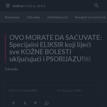
Jedna
Istina.info
Naslovna
Zdravlje
Zanimljivosti
Recepti za torte i k
OVO MORATE DA SAČUVATE:
Specijalni ELIKSIR koji liječi
sve KOŽNE BOLESTI
uključujući i PSORIJAZU!￼
Zdravlje
Reading time:
3
min.
Published:
June 8, 2022