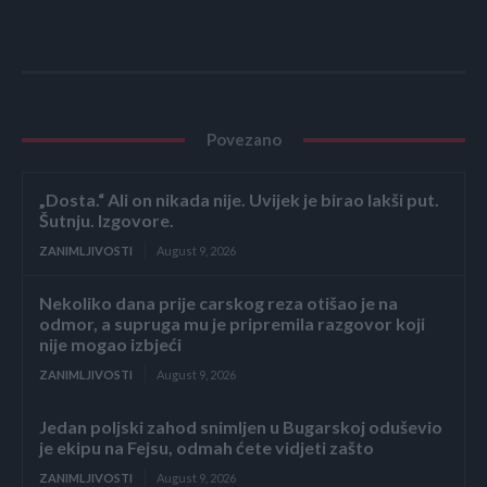
Povezano
„Dosta.“ Ali on nikada nije. Uvijek je birao lakši put.
Šutnju. Izgovore.
ZANIMLJIVOSTI
August 9, 2026
Nekoliko dana prije carskog reza otišao je na
odmor, a supruga mu je pripremila razgovor koji
nije mogao izbjeći
ZANIMLJIVOSTI
August 9, 2026
Jedan poljski zahod snimljen u Bugarskoj oduševio
je ekipu na Fejsu, odmah ćete vidjeti zašto
ZANIMLJIVOSTI
August 9, 2026