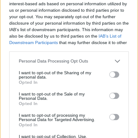
je tad da postoji šansa da to negativno utiče na moju
interest-based ads based on personal information utilized by
plodnost i da moramo da uradimo vađenje jajnih ćelija
us or personal information disclosed to third parties prior to
your opt-out. You may separately opt-out of the further
kako bi one ostale u dobrom stanju i neozračene.
disclosure of your personal information by third parties on the
IAB’s list of downstream participants. This information may
Već u avgustu je počela hemoterapija i tokom tog prvog
also be disclosed by us to third parties on the
IAB’s List of
Downstream Participants
that may further disclose it to other
ciklusa je već počela da gubi kosu.
third parties.
– Iako sam znala da ću izgubiti kosu, nisam očekivala da će
Personal Data Processing Opt Outs
to toliko da utiče na mene. Otišla sam i kupila odmah
I want to opt-out of the Sharing of my
periku, kako bih se osećala malo sličnijoj sebi, kao nekada.
personal data.
Opted In
– Ako mogu da ohrabrim druge ljude da idu da provere da
I want to opt-out of the Sale of my
Personal Data.
li imaju grudvice, onda sam postigla svoj cilj. Samo ne
Opted In
želim da drugi ljudi prolaze kroz ono što sam ja prošla –
I want to opt-out of processing my
rekla je Siophan.
Personal Data for Targeted Advertising.
Opted In
Kako je teško podnosila hemoterapije, njen doktor se
I want to opt-out of Collection, Use,