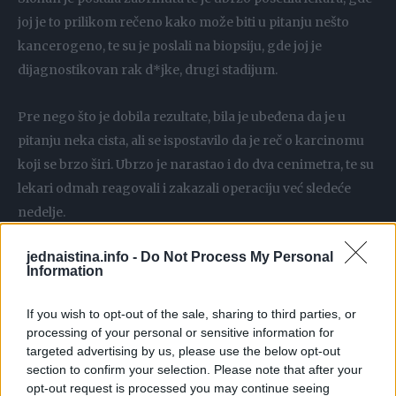
joj je to prilikom rečeno kako može biti u pitanju nešto
kancerogeno, te su je poslali na biopsiju, gde joj je
dijagnostikovan rak d*jke, drugi stadijum.
Pre nego što je dobila rezultate, bila je ubeđena da je u
pitanju neka cista, ali se ispostavilo da je reč o karcinomu
koji se brzo širi. Ubrzo je narastao i do dva cenimetra, te su
lekari odmah reagovali i zakazali operaciju već sledeće
nedelje.
jednaistina.info -
Do Not Process My Personal
U julu je otišla na biopsiju kvržice na levoj d*jci. Tom
Information
prilikom su joj uklonili celu masu tumora, ali to nije bio kraj
lečenju, usledio je još jedan šok.
If you wish to opt-out of the sale, sharing to third parties, or
processing of your personal or sensitive information for
targeted advertising by us, please use the below opt-out
– Dok sam se oporavljala od operacije, moj doktor me je
section to confirm your selection. Please note that after your
obavestio da je će sledeći korak biti hemoterapija. Rekao mi
opt-out request is processed you may continue seeing