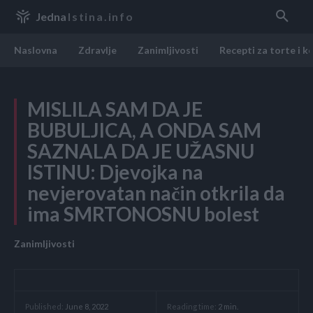
Jedna
Istina.info
Naslovna
Zdravlje
Zanimljivosti
Recepti za torte i k
MISLILA SAM DA JE
BUBULJICA, A ONDA SAM
SAZNALA DA JE UŽASNU
ISTINU: Djevojka na
nevjerovatan način otkrila da
ima SMRTONOSNU bolest
Zanimljivosti
Reading time:
2
min.
Published:
June 8, 2022