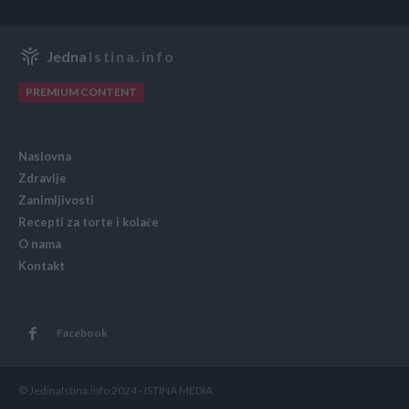
Jedna
Istina.info
PREMIUM CONTENT
Naslovna
Zdravlje
Zanimljivosti
Recepti za torte i kolače
O nama
Kontakt
Facebook
© JedinaIstina.info 2024 - ISTINA MEDIA