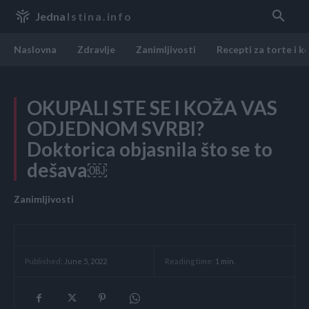
Jedna
Istina.info
Naslovna
Zdravlje
Zanimljivosti
Recepti za torte i k
OKUPALI STE SE I KOŽA VAS
ODJEDNOM SVRBI?
Doktorica objasnila što se to
dešava￼
Zanimljivosti
Reading time:
1
min.
Published:
June 5, 2022