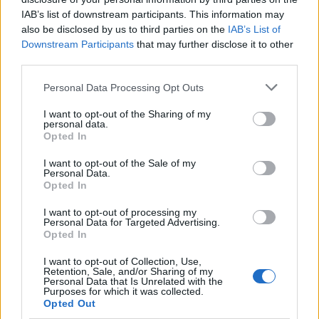
neprijatnosti, osip, svrab ili čak oticanje”, objašnjava ona.
IAB’s list of downstream participants. This information may
also be disclosed by us to third parties on the
IAB’s List of
Kao i u slučaju kućne hemije, miris može biti najveći krivac
Downstream Participants
that may further disclose it to other
third parties.
za iritaciju kože ali i očiju.
Personal Data Processing Opt Outs
“Postoje i prirodni mirisi koje ćete pronaći na etiketi, kao
I want to opt-out of the Sharing of my
što su esencijalna ulja biljaka, ali za hipersenzitivnu kožu
personal data.
Opted In
čak i oni mogu biti problem”, navodi ona.
I want to opt-out of the Sale of my
Personal Data.
Ako vas svrbi koža poslije tuširanja, probajte najpre da
Opted In
kupite proizvod koji ima prirodne sastojke kada je u
I want to opt-out of processing my
pitanju miris. A ukoliko ni to ne pomaže, moraćete da
Personal Data for Targeted Advertising.
kupite hipoalergensku kupku ili sapun. Najčešće ćete ih
Opted In
prepoznati upravo po tome što su – bez mirisa.
I want to opt-out of Collection, Use,
Retention, Sale, and/or Sharing of my
Personal Data that Is Unrelated with the
Purposes for which it was collected.
Opted Out