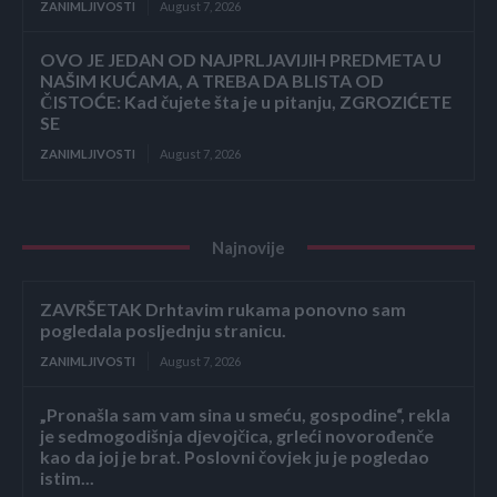
ZANIMLJIVOSTI
August 7, 2026
OVO JE JEDAN OD NAJPRLJAVIJIH PREDMETA U
NAŠIM KUĆAMA, A TREBA DA BLISTA OD
ČISTOĆE: Kad čujete šta je u pitanju, ZGROZIĆETE
SE
ZANIMLJIVOSTI
August 7, 2026
Najnovije
ZAVRŠETAK Drhtavim rukama ponovno sam
pogledala posljednju stranicu.
ZANIMLJIVOSTI
August 7, 2026
„Pronašla sam vam sina u smeću, gospodine“, rekla
je sedmogodišnja djevojčica, grleći novorođenče
kao da joj je brat. Poslovni čovjek ju je pogledao
istim...