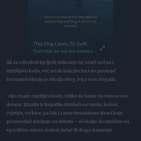
Huge 10m Sandpit Rooftop Jump
This Dog Loves To Surf!
Parkour P
ould've worn a helmet though...
That’s Mylo, the dog who actually surfs. This little guy even dances when he wants to get on the water! Surf dogs like Mylo train gradually, starting on the sand as puppies before hitting the ocean. Hawaii is one of the few places where dog surfing is a full-on culture. Proof that the wave is better when shared!
DO NOT TRY Kayaker disappears into rushing wate
Ali za određeni tip ljudi, tuširanje ne znači nežnu i
mirišljavu kožu, već svrab koji živcira i ne prestaje!
Dermatološkinja je otkrila zbog čega se to događa.
Ako imate osjetljivu kožu, velike su šanse da vam se ovo
dešava. Izlazite iz kupatila mirišući na vanilu, kokos,
cvjetiće, voćkice, pa čak i razne besmislene stvari koje
proizvođači stavljaju na etiketu – očekujte da mirišete na
egzotično ostrvo, koktel, kolač ili drago kamenje.