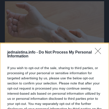
jednaistina.info -
Do Not Process My Personal
Information
If you wish to opt-out of the sale, sharing to third parties, or
“Miris je jedan od najvećih alergena u ovakvim
processing of your personal or sensitive information for
proizvodima”, navodi dermatološkinja dr Loreta Čiraldo.
targeted advertising by us, please use the below opt-out
section to confirm your selection. Please note that after your
opt-out request is processed you may continue seeing
“Vještački mirisi su problem jer su oni u kupke i sapune
interest-based ads based on personal information utilized by
dodati samo da bi poboljšali iskustvo kupanja, nemaju
us or personal information disclosed to third parties prior to
your opt-out. You may separately opt-out of the further
nikakvu svrhu u čišćenju kože. A mogu izazvati osjećaj
disclosure of your personal information by third parties on the