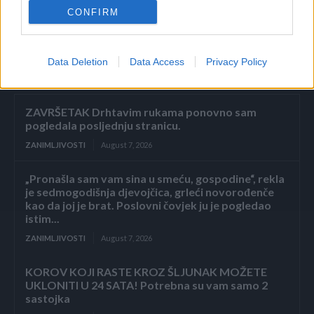
CONFIRM
Data Deletion
Data Access
Privacy Policy
Povezano
ZAVRŠETAK Drhtavim rukama ponovno sam
pogledala posljednju stranicu.
ZANIMLJIVOSTI
August 7, 2026
„Pronašla sam vam sina u smeću, gospodine“, rekla
je sedmogodišnja djevojčica, grleći novorođenče
kao da joj je brat. Poslovni čovjek ju je pogledao
istim...
ZANIMLJIVOSTI
August 7, 2026
KOROV KOJI RASTE KROZ ŠLJUNAK MOŽETE
UKLONITI U 24 SATA! Potrebna su vam samo 2
sastojka