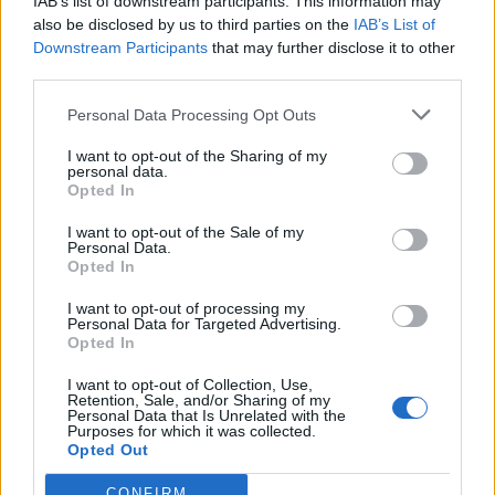
IAB’s list of downstream participants. This information may
đuskaju!
also be disclosed by us to third parties on the
IAB’s List of
Downstream Participants
that may further disclose it to other
Muzički festivali su prošlost za vas ako imate 45 godina
third parties.
Personal Data Processing Opt Outs
Milenijalci koji su popunjavali anketu bi trebalo da imaju
više poštovanja za generaciju koja je osnovala muzičke
I want to opt-out of the Sharing of my
personal data.
festivale koje oni danas posećuju. To je generacija koja je
Opted In
slušala prave muzičke legende!
I want to opt-out of the Sale of my
Personal Data.
Opted In
Sa 40 tehnologija je prošlost za vas
I want to opt-out of processing my
Personal Data for Targeted Advertising.
Navodno mlađa populacija smatra da ljudi stariji od 47.
Opted In
godina ne bi trebalo da imaju nalog na Tviteru i da bi svi
I want to opt-out of Collection, Use,
stariji od 49. mogli komotno da obrišu svoj Fejsbuk nalog.
Retention, Sale, and/or Sharing of my
Personal Data that Is Unrelated with the
Ipak, ispostavilo se da starije generacije polako vrše
Purposes for which it was collected.
invaziju na društvene mreže, posebno Fejsbuk.
Opted Out
CONFIRM