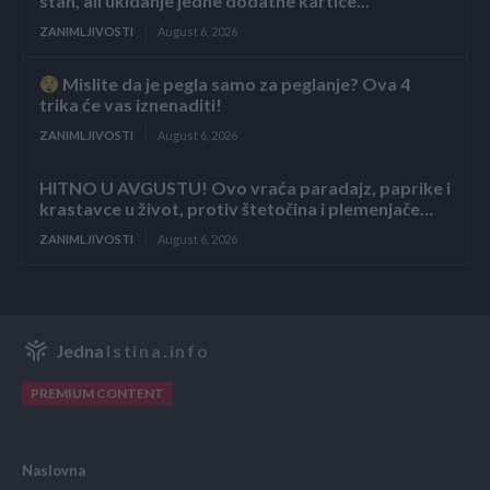
stan, ali ukidanje jedne dodatne kartice...
ZANIMLJIVOSTI
August 6, 2026
Mislite da je pegla samo za peglanje? Ova 4
trika će vas iznenaditi!
ZANIMLJIVOSTI
August 6, 2026
HITNO U AVGUSTU! Ovo vraća paradajz, paprike i
krastavce u život, protiv štetočina i plemenjače…
ZANIMLJIVOSTI
August 6, 2026
Jedna
Istina.info
PREMIUM CONTENT
Naslovna