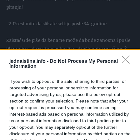
pitanju!
Prestanite da slikate selfije posle 34. godine
Zaista? Gde piše da žena ne može da bude zanosna i posle
tih godina i da se time pohvali na društvenim mrežama?
Pogledajte samo silne slavne ličnosti koje promovišu trend
jednaistina.info -
Do Not Process My Personal
selfija, imaju više od 34 godine i to rade mnogo bolje od
Information
mlađih devojaka!
If you wish to opt-out of the sale, sharing to third parties, or
processing of your personal or sensitive information for
Ne izlazite u klubove ako imate više od 44 godine
targeted advertising by us, please use the below opt-out
section to confirm your selection. Please note that after your
Ok, u ovome možda postoji nešto… Ljudi obično do tih
opt-out request is processed you may continue seeing
interest-based ads based on personal information utilized by
godina odluče da žele da sačuvaju svoj sluh i da je bolje za
us or personal information disclosed to third parties prior to
njihovo zdravlje da zaspe pre 11 sati uveče. Uostalom, ni ne
your opt-out. You may separately opt-out of the further
postoji mesto na koje bi ljudi od 45 godina izašli da
disclosure of your personal information by third parties on the