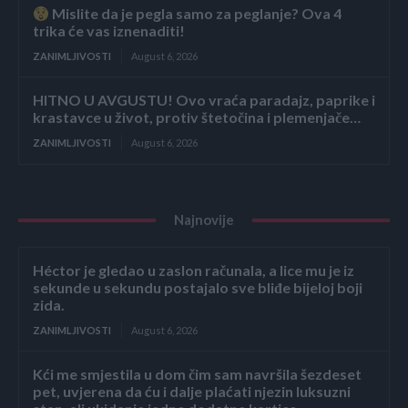
Mislite da je pegla samo za peglanje? Ova 4
trika će vas iznenaditi!
ZANIMLJIVOSTI
August 6, 2026
HITNO U AVGUSTU! Ovo vraća paradajz, paprike i
krastavce u život, protiv štetočina i plemenjače…
ZANIMLJIVOSTI
August 6, 2026
Najnovije
Héctor je gledao u zaslon računala, a lice mu je iz
sekunde u sekundu postajalo sve bliđe bijeloj boji
zida.
ZANIMLJIVOSTI
August 6, 2026
Kći me smjestila u dom čim sam navršila šezdeset
pet, uvjerena da ću i dalje plaćati njezin luksuzni