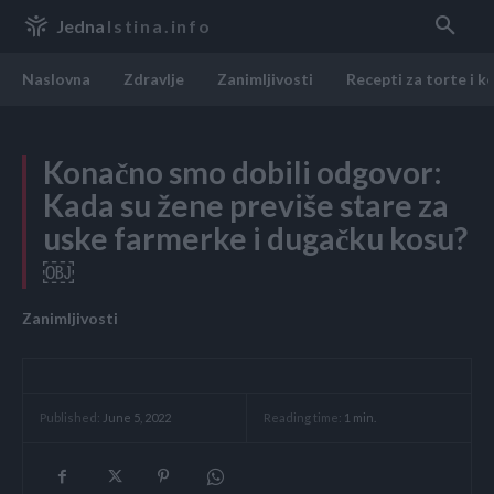
Jedna
Istina.info
Naslovna
Zdravlje
Zanimljivosti
Recepti za torte i k
Konačno smo dobili odgovor:
Kada su žene previše stare za
uske farmerke i dugačku kosu?
￼
Zanimljivosti
Reading time:
1
min.
Published:
June 5, 2022