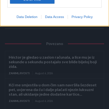
(Izvor: zena.blic.rs / huffingtonpost.com / Preuzeto sa:
kutaknet.com / Foto: pixabay.com)
Data Deletion
Data Access
Privacy Policy
Povezano
Héctor je gledao u zaslon računala, a lice mu je iz
sekunde u sekundu postajalo sve bliđe bijeloj boji
zida.
ZANIMLJIVOSTI
August 6, 2026
Kći me smjestila u dom čim sam navršila šezdeset
pet, uvjerena da ću i dalje plaćati njezin luksuzni
stan, ali ukidanje jedne dodatne kartice...
ZANIMLJIVOSTI
August 6, 2026