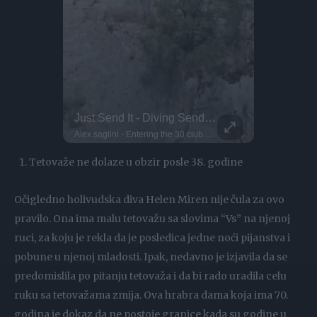
Setting Up Camp In The Treetops!
Just Send It - Diving Sends Of The Week!
This Dog 
Parkour P
Camping up in the treetops! This requires arborist-grade rope systems and secure anchor points to keep you safe and sound. Owen here uses industrial rope access techniques, the same ones used by professionals in tree surgery and high-rise safety. Setting up at a height like this demands triple-checking knots, redundancy in lines, and proper load distribution. You've gotta think of everything, it's important to know exactly where the hammock should be placed. As well as respecting safety protocols, you must respect the trees themselves. Would you spend the night up here?
Alex.saglini - Entering the 30 club with this one
flyingfloou -
DO NOT TRY Huge 10m Sandpit drop... Enea achieved a Swiss record with this 1
DO NOT TRY Kayaker disappears into rushing wate
Tetovaže ne dolaze u obzir posle 38. godine
Očigledno holivudska diva Helen Miren nije čula za ovo
pravilo. Ona ima malu tetovažu sa slovima “Vs” na njenoj
ruci, za koju je rekla da je posledica jedne noći pijanstva i
pobune u njenoj mladosti. Ipak, nedavno je izjavila da se
predomislila po pitanju tetovaža i da bi rado uradila celu
ruku sa tetovažama zmija. Ova hrabra dama koja ima 70.
godina je dokaz da ne postoje granice kada su godine u