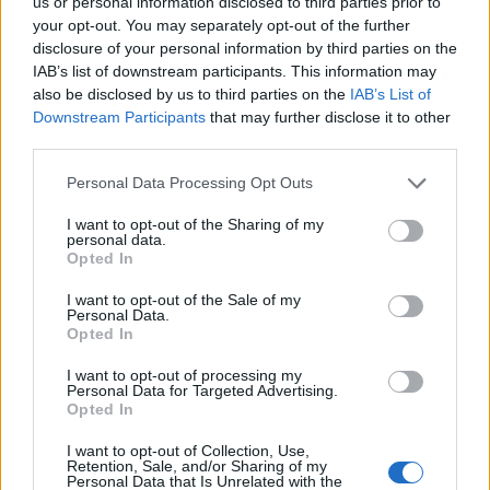
us or personal information disclosed to third parties prior to
lupanje prestalo iznenada, pa da je sve to bilo krivac za
your opt-out. You may separately opt-out of the further
disclosure of your personal information by third parties on the
buku koja se svakodnevno dešavala.
IAB’s list of downstream participants. This information may
also be disclosed by us to third parties on the
IAB’s List of
Zapravo je bila situacija da je Beki prije nekih 10 godina
Downstream Participants
that may further disclose it to other
izgubila telefon, pa da nije nikako mogla da ga pronađe i
third parties.
tada je pomirila se s tom činjeciom i kupila je sebi novi
Personal Data Processing Opt Outs
telefon.
I want to opt-out of the Sharing of my
personal data.
Opted In
I want to opt-out of the Sale of my
Personal Data.
Opted In
I want to opt-out of processing my
Povezano
Personal Data for Targeted Advertising.
Opted In
„Dosta.“ Ali on nikada nije. Uvijek je birao lakši put.
I want to opt-out of Collection, Use,
Šutnju. Izgovore.
Retention, Sale, and/or Sharing of my
Personal Data that Is Unrelated with the
ZANIMLJIVOSTI
August 9, 2026