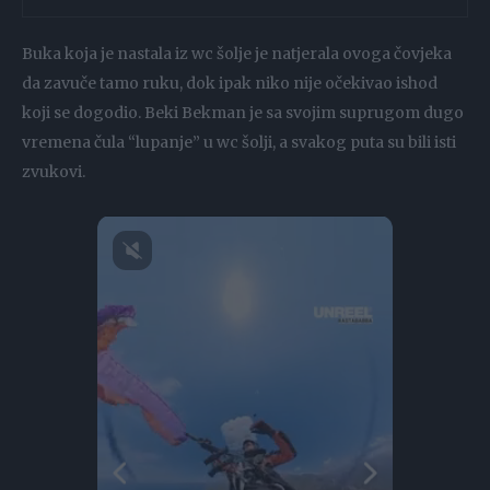
Buka koja je nastala iz wc šolje je natjerala ovoga čovjeka
da zavuče tamo ruku, dok ipak niko nije očekivao ishod
koji se dogodio. Beki Bekman je sa svojim suprugom dugo
vremena čula “lupanje” u wc šolji, a svakog puta su bili isti
zvukovi.