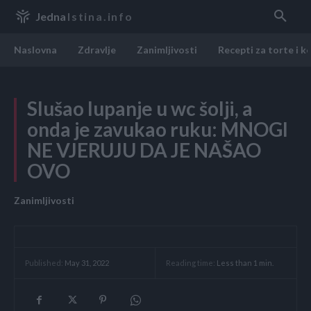
Jedna
Istina.info
Naslovna
Zdravlje
Zanimljivosti
Recepti za torte i k
Slušao lupanje u wc šolji, a
onda je zavukao ruku: MNOGI
NE VJERUJU DA JE NAŠAO
OVO
Zanimljivosti
Reading time:
Less than 1
min.
Published:
May 31, 2022