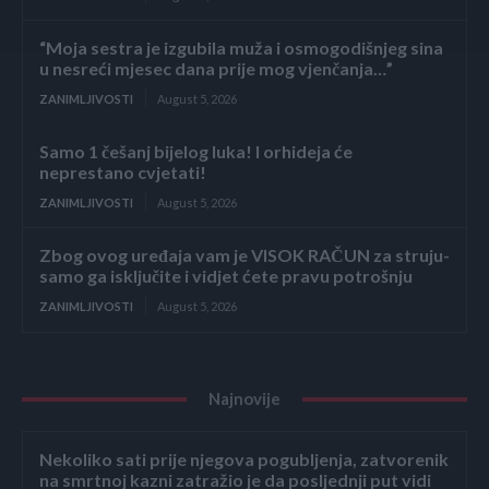
“Moja sestra je izgubila muža i osmogodišnjeg sina
u nesreći mjesec dana prije mog vjenčanja…”
ZANIMLJIVOSTI
August 5, 2026
Samo 1 češanj bijelog luka! I orhideja će
neprestano cvjetati!
ZANIMLJIVOSTI
August 5, 2026
Zbog ovog uređaja vam je VISOK RAČUN za struju-
samo ga isključite i vidjet ćete pravu potrošnju
ZANIMLJIVOSTI
August 5, 2026
Najnovije
Nekoliko sati prije njegova pogubljenja, zatvorenik
na smrtnoj kazni zatražio je da posljednji put vidi