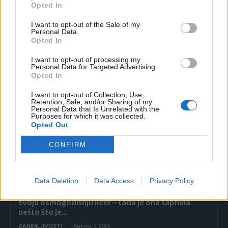
spremno za upotrebu. Broj štapića cimeta određuje se
Opted In
proizvoljno. Najbolje bi bilo da se tegla napuni (najmanje
I want to opt-out of the Sale of my
5-6 štapića na pola litra ulja).
Personal Data.
Opted In
Što je veći broj štapića cimeta, to bolje.
I want to opt-out of processing my
Personal Data for Targeted Advertising.
Opted In
(Najžena.rs)
I want to opt-out of Collection, Use,
Retention, Sale, and/or Sharing of my
Personal Data that Is Unrelated with the
Purposes for which it was collected.
Opted Out
CONFIRM
Povezano
Data Deletion
Data Access
Privacy Policy
Nekoliko sati prije njegova pogubljenja, zatvorenik
na smrtnoj kazni zatražio je da posljednji put vidi
svoju osmogodišnju kćer—tada je ona šapnula
nešto što je...
ZANIMLJIVOSTI
August 5, 2026