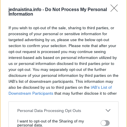
dvorišta, držite ih podalje uz pomoć amonijaka. Zmije mrze
jednaistina.info -
Do Not Process My Personal
miris amonijaka. Zato umočite stare krpe ili odjeću u
Information
amonijak i ostavite na nekoliko mjesta u dvorištu.
If you wish to opt-out of the sale, sharing to third parties, or
processing of your personal or sensitive information for
Ulje cimeta i karanfilića – ova kombinacija ne prija
targeted advertising by us, please use the below opt-out
zmijama i rasteruje ih. Poprskajte područje koje želite da
section to confirm your selection. Please note that after your
zaštitite. Priprema ulja od cimeta Ekstrahovano cimetovo
opt-out request is processed you may continue seeing
interest-based ads based on personal information utilized by
ulje koje možete sami da napravite.
us or personal information disclosed to third parties prior to
your opt-out. You may separately opt-out of the further
Potreban vam je: nekoliko štapića cimeta čisto maslinovo
disclosure of your personal information by third parties on the
ulje (rafinisano). Stavite kompletne štapiće cimeta u teglu.
IAB’s list of downstream participants. This information may
also be disclosed by us to third parties on the
IAB’s List of
Štapiće prelijte čistim maslinovim uljem tako da budu
Downstream Participants
that may further disclose it to other
potpuno potopljeni. Teglu dobro zatvorite i ostavite na
third parties.
sobnoj temperaturi 3 nedelje. Svaki dan dobro protresite
Personal Data Processing Opt Outs
teglu. Poslije tri nedelje procedite ulje kroz gazu u tamniju
staklenu flašu. Nakon ovoga, vaše cimetovo ulje je
I want to opt-out of the Sharing of my
personal data.