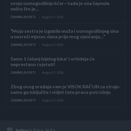
svoju osmogodišnju kćer—tada je ona šapnula
nešto što je...
ZANIMLJIVOSTI
August 5, 2026
“Moja sestra je izgubila muža i osmogodišnjeg sina
u nesreći mjesec dana prije mog vjenčanja…”
ZANIMLJIVOSTI
August 5, 2026
Samo 1 češanj bijelog luka! I orhideja će
neprestano cvjetati!
ZANIMLJIVOSTI
August 5, 2026
Zbog ovog uređaja vam je VISOK RAČUN za struju-
samo ga isključite i vidjet ćete pravu potrošnju
ZANIMLJIVOSTI
August 5, 2026
Jedna
Istina.info