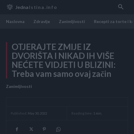
Jedna
Istina.info
Naslovna
Zdravlje
Zanimljivosti
Recepti za torte i k
OTJERAJTE ZMIJE IZ
DVORIŠTA I NIKAD IH VIŠE
NEĆETE VIDJETI U BLIZINI:
Treba vam samo ovaj začin
Zanimljivosti
Reading time:
1
min.
Published:
May 30, 2022